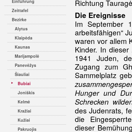
Richtung Tauragė,
Einführung
Zeittafel
Die Ereignisse
Bezirke
Im September 1
Alytus
arbeitsfähigen“ Ju
Klaipėda
waren vor allem 
Kaunas
Kinder. In dies
1941 Juden, de
Marijampolė
Zugang zum Ghet
Panevėžys
Sammelplatz gebr
Šiauliai
zusammengesper
Bubiai
Hunger und Durs
Joniškis
Schrecken wild
Kelmė
des Judenrats, fe
Kražiai
die Eingesperr
Kužiai
dieser Bemühung
Pakruojis