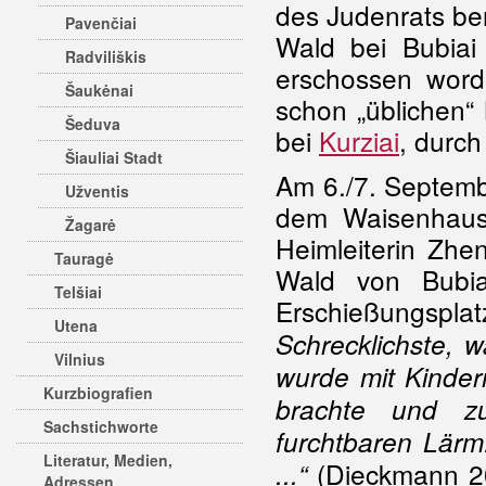
des Judenrats be
Pavenčiai
Wald bei Bubia
Radviliškis
erschossen word
Šaukėnai
schon „üblichen“ 
Šeduva
bei
Kurziai
, durc
Šiauliai Stadt
Am 6./7. Septembe
Užventis
dem Waisenhaus 
Žagarė
Heimleiterin Zh
Tauragė
Wald von Bubia
Telšiai
Erschießungsp
Utena
Schrecklichste, 
Vilnius
wurde mit Kinder
Kurzbiografien
brachte und z
Sachstichworte
furchtbaren Lärm:
Literatur, Medien,
(Dieckmann 20
...“
Adressen,