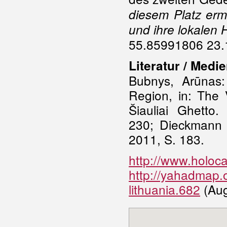
diesem Platz er
und ihre lokalen 
55.85991806 23.
Literatur / Medi
Bubnys, Arūnas:
Region, in: The
Šiauliai Ghetto.
230; Dieckmann 2
2011, S. 183.
http://www.holoca
http://yahadmap.or
lithuania.682
(Aug