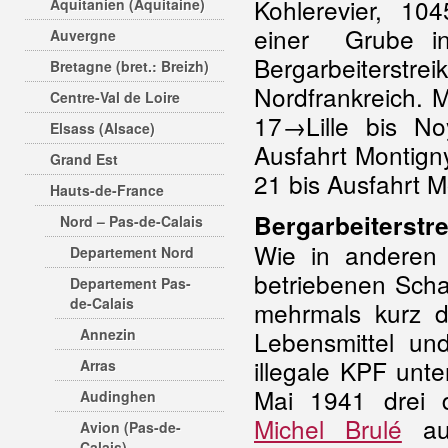
Kohlerevier, 10
Aquitanien (Aquitaine)
einer Grube i
Auvergne
Bergarbeiters
Bretagne (bret.: Breizh)
Nordfrankreich. 
Centre-Val de Loire
17→Lille bis No
Elsass (Alsace)
Ausfahrt Montign
Grand Est
21 bis Ausfahrt M
Hauts-de-France
Bergarbeiterstr
Nord – Pas-de-Calais
Wie in anderen 
Departement Nord
betriebenen Sch
Departement Pas-
de-Calais
mehrmals kurz d
Annezin
Lebensmittel und
illegale KPF unt
Arras
Mai 1941 drei
Audinghen
Michel Brulé
aus
Avion (Pas-de-
Calais)