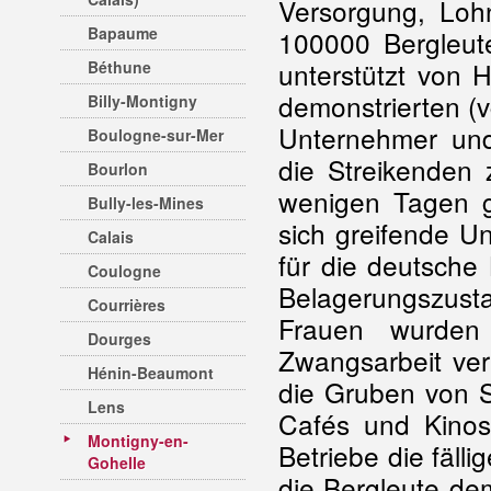
Versorgung, Loh
Bapaume
100000 Bergleute
unterstützt von 
Béthune
demonstrierten (v
Billy-Montigny
Unternehmer und 
Boulogne-sur-Mer
die Streikenden
Bourlon
wenigen Tagen g
Bully-les-Mines
sich greifende U
Calais
für die deutsche 
Coulogne
Belagerungszus
Courrières
Frauen wurden 
Dourges
Zwangsarbeit ver
Hénin-Beaumont
die Gruben von S
Lens
Cafés und Kinos
Montigny-en-
Betriebe die fäll
Gohelle
die Bergleute de