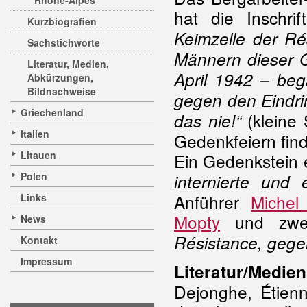
Rhône-Alpes
hat die Inschrift
Kurzbiografien
Keimzelle der Rés
Sachstichworte
Männern dieser Gr
Literatur, Medien,
April 1942 – be
Abkürzungen,
Bildnachweise
gegen den Eindri
Griechenland
(kleine
das nie!“
Italien
Gedenkfeiern find
Litauen
Ein Gedenkstein 
Polen
internierte und 
Anführer
Michel
Links
Mopty
und zwei 
News
Résistance, gege
Kontakt
Impressum
Literatur/Medien
Dejonghe, Étien