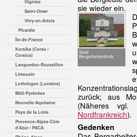
Oignies
sie wieder ein.
Saint-Omer
D
Vitry-en-Artois
P
Picardie
B
Île-de-France
w
Korsika (Corse /
u
Stele
Corsica)
Bergarbeiterstreik
w
Languedoc-Roussillon
s
Limousin
e
Lothringen (Lorraine)
Konzentrationsla
Midi-Pyrénées
zurück; aus M
Nouvelle-Aquitaine
(Näheres vgl.
Pays de la Loire
Nordfrankreich
).
Provence-Alpes-Côte
Gedenken
d’Azur / PACA
Das Bergarbeite