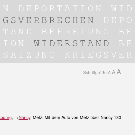
A
A
Schriftgröße
A
sbourg
, →
Nancy
, Metz. Mit dem Auto von Metz über Nancy 130