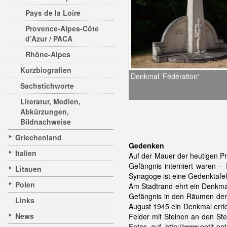
Pays de la Loire
Provence-Alpes-Côte
d’Azur / PACA
Rhône-Alpes
Kurzbiografien
Denkmal 'Fédération'
Sachstichworte
Literatur, Medien,
Abkürzungen,
Bildnachweise
Griechenland
Gedenken
Italien
Auf der Mauer der heutigen Pr
Gefängnis interniert waren –
Litauen
Synagoge ist eine Gedenktafel
Polen
Am Stadtrand ehrt ein Denkma
Gefängnis in den Räumen der 
Links
August 1945 ein Denkmal errich
News
Felder mit Steinen an den Stel
Fotos auf http://www.petit-p