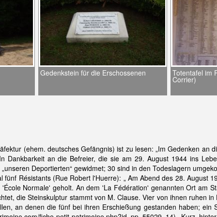
Gedenkstein für die Erschossenen
Totentafel im
Corrier)
äfektur (ehem. deutsches Gefängnis) ist zu lesen: „Im Gedenken an d
 In Dankbarkeit an die Befreier, die sie am 29. August 1944 ins Leb
 „unseren Deportierten“ gewidmet; 30 sind in den Todeslagern umgeko
l fünf Résistants (Rue Robert l'Huerre): „ Am Abend des 28. August
'École Normale' geholt. An dem 'La Fédération' genannten Ort am St
tet, die Steinskulptur stammt von M. Clause. Vier von ihnen ruhen in 
len, an denen die fünf bei ihren Erschießung gestanden haben; ein Ste
atrimoine.com/fiche-petit-patrimoine.php?id_pp=55029_14). Kurz hin