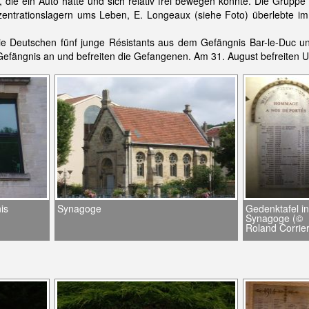
ie ein Auto hatte und sich relativ frei bewegen konnte. Die Gruppe w
entrationslagern ums Leben, E. Longeaux (siehe Foto) überlebte 
e Deutschen fünf junge Résistants aus dem Gefängnis Bar-le-Duc un
 Gefängnis an und befreiten die Gefangenen. Am 31. August befreiten U
is
Synagoge
Gedenktafel in
Synagoge (©
Roland Corrier