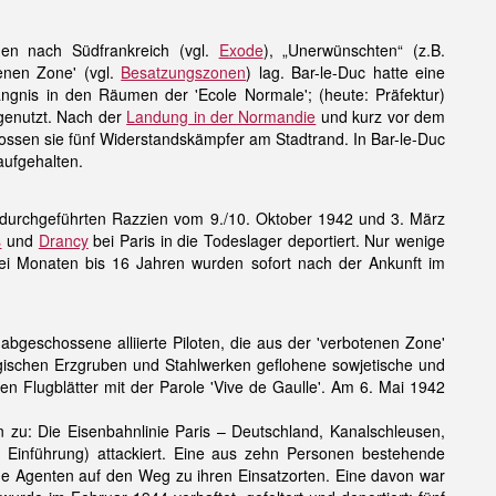
en nach Südfrankreich (vgl.
Exode
), „Unerwünschten“ (z.B.
tenen Zone' (vgl.
Besatzungszonen
) lag. Bar-le-Duc hatte eine
gnis in den Räumen der 'Ecole Normale'; (heute: Präfektur)
enutzt. Nach der
Landung in der Normandie
und kurz vor dem
ossen sie fünf Widerstandskämpfer am Stadtrand. In Bar-le-Duc
aufgehalten.
 durchgeführten Razzien vom 9./10. Oktober 1942 und 3. März
s
und
Drancy
bei Paris in die Todeslager deportiert. Nur wenige
drei Monaten bis 16 Jahren wurden sofort nach der Ankunft im
abgeschossene alliierte Piloten, die aus der 'verbotenen Zone'
ngischen Erzgruben und Stahlwerken geflohene sowjetische und
ten Flugblätter mit der Parole 'Vive de Gaulle'. Am 6. Mai 1942
n zu: Die Eisenbahnlinie Paris – Deutschland, Kanalschleusen,
, Einführung) attackiert. Eine aus zehn Personen bestehende
 Agenten auf den Weg zu ihren Einsatzorten. Eine davon war