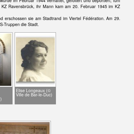
urde im Februar 1944 verhaftet, gefoltert und deportiert; fünf
im KZ Ravensbrück, ihr Mann kam am 20. Februar 1945 im KZ
d erschossen sie am Stadtrand im Viertel Fédération. Am 29.
S-Truppen die Stadt.
Elise Longeaux (©
Ville de Bar-le-Duc)
)