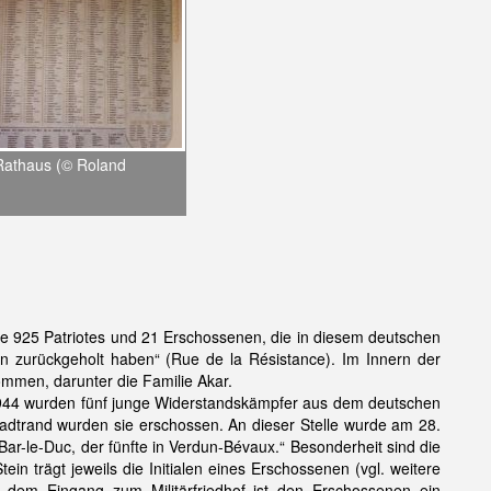
 Rathaus (© Roland
ie 925 Patriotes und 21 Erschossenen, die in diesem deutschen
en zurückgeholt haben“ (Rue de la Résistance). Im Innern der
mmen, darunter die Familie Akar.
 1944 wurden fünf junge Widerstandskämpfer aus dem deutschen
adtrand wurden sie erschossen. An dieser Stelle wurde am 28.
Bar-le-Duc, der fünfte in Verdun-Bévaux.“ Besonderheit sind die
in trägt jeweils die Initialen eines Erschossenen (vgl. weitere
ter dem Eingang zum Militärfriedhof ist den Erschossenen ein