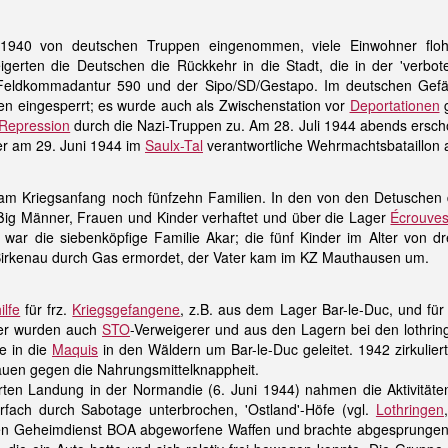
 1940 von deutschen Truppen eingenommen, viele Einwohner floh
eigerten die Deutschen die Rückkehr in die Stadt, die in der 'verbo
 Feldkommadantur 590 und der Sipo/SD/Gestapo. Im deutschen Gefän
 eingesperrt; es wurde auch als Zwischenstation vor
Deportationen
g
Repression
durch die Nazi-Truppen zu. Am 28. Juli 1944 abends ersch
er am 29. Juni 1944 im
Saulx-Tal
verantwortliche Wehrmachtsbataillon 
am Kriegsanfang noch fünfzehn Familien. In den von den Detuschen
ig Männer, Frauen und Kinder verhaftet und über die Lager
Écrouve
 war die siebenköpfige Familie Akar; die fünf Kinder im Alter von 
Birkenau durch Gas ermordet, der Vater kam im KZ Mauthausen um.
ilfe
für frz.
Kriegsgefangene
, z.B. aus dem Lager Bar-le-Duc, und für 
ter wurden auch
STO
-Verweigerer und aus den Lagern bei den lothri
e in die
Maquis
in den Wäldern um Bar-le-Duc geleitet. 1942 zirkulier
auen gegen die Nahrungsmittelknappheit.
erten Landung in der Normandie (6. Juni 1944) nahmen die Aktivitäte
rfach durch Sabotage unterbrochen, 'Ostland'-Höfe (vgl.
Lothringen
hen Geheimdienst BOA abgeworfene Waffen und brachte abgesprungene