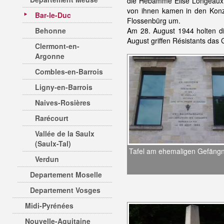
die Hebamme Elise Longeaux, d
von ihnen kamen in den Konz
Bar-le-Duc
Flossenbürg um.
Behonne
Am 28. August 1944 holten di
August griffen Résistants das
Clermont-en-
Argonne
Combles-en-Barrois
Ligny-en-Barrois
Naives-Rosières
Rarécourt
Vallée de la Saulx
(Saulx-Tal)
Tafel am ehemaligen Gefängn
Verdun
Departement Moselle
Departement Vosges
Midi-Pyrénées
Nouvelle-Aquitaine