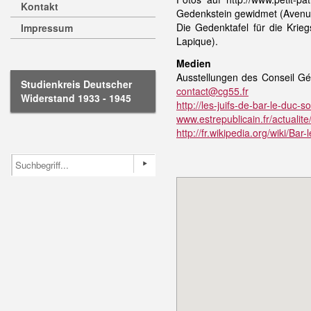
Kontakt
Gedenkstein gewidmet (Avenu
Die Gedenktafel für die Kri
Impressum
Lapique).
Medien
Ausstellungen des Conseil Gé
Studienkreis Deutscher
contact@cg55.fr
Widerstand 1933 - 1945
http://les-juifs-de-bar-le-duc-s
www.estrepublicain.fr/actualit
http://fr.wikipedia.org/wiki/Bar-