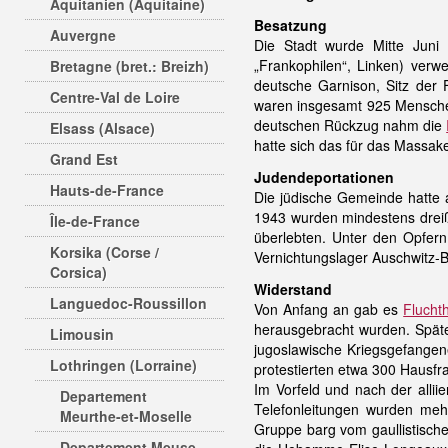
Aquitanien (Aquitaine)
Besatzung
Auvergne
Die Stadt wurde Mitte Juni
„Frankophilen“, Linken) verw
Bretagne (bret.: Breizh)
deutsche Garnison, Sitz der
Centre-Val de Loire
waren insgesamt 925 Menschen
deutschen Rückzug nahm die
Elsass (Alsace)
hatte sich das für das Massak
Grand Est
Judendeportationen
Hauts-de-France
Die jüdische Gemeinde hatte 
1943 wurden mindestens dreiß
Île-de-France
überlebten. Unter den Opfern
Korsika (Corse /
Vernichtungslager Auschwitz-
Corsica)
Widerstand
Languedoc-Roussillon
Von Anfang an gab es
Fluchth
herausgebracht wurden. Spä
Limousin
jugoslawische Kriegsgefangen
Lothringen (Lorraine)
protestierten etwa 300 Hausfr
Im Vorfeld und nach der allii
Departement
Telefonleitungen wurden meh
Meurthe-et-Moselle
Gruppe barg vom gaullistisc
Departement Meuse