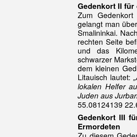
Gedenkort II fü
Zum Gedenkort 
gelangt man über
Smalininkai. Nach
rechten Seite bef
und das Kilome
schwarzer Markst
dem kleinen Geden
Litauisch lautet:
„
lokalen Helfer 
Juden aus Jurbar
55.08124139 22.
Gedenkort III f
Ermordeten
Zu diesem Geden