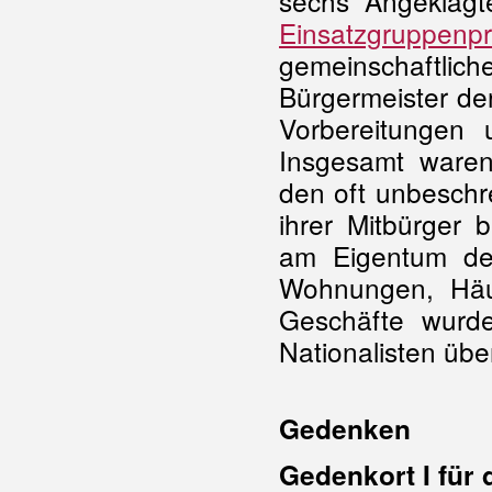
sechs Angeklagt
Einsatzgruppenp
gemeinschaftlich
Bürgermeister der 
Vorbereitungen
Insgesamt waren
den oft unbeschr
ihrer Mitbürger 
am Eigentum der
Wohnungen, Häus
Geschäfte wurde
Nationalisten üb
Gedenken
Gedenkort I für 