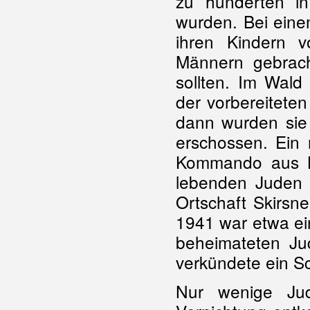
zu hunderten i
wurden. Bei eine
ihren Kindern v
Männern gebrach
sollten. Im Wald
der vorbereitete
dann wurden si
erschossen. Ein
Kommando aus K
lebenden Juden 
Ortschaft Skirsn
1941 war etwa ein
beheimateten Ju
verkündete ein Sch
Nur wenige Ju