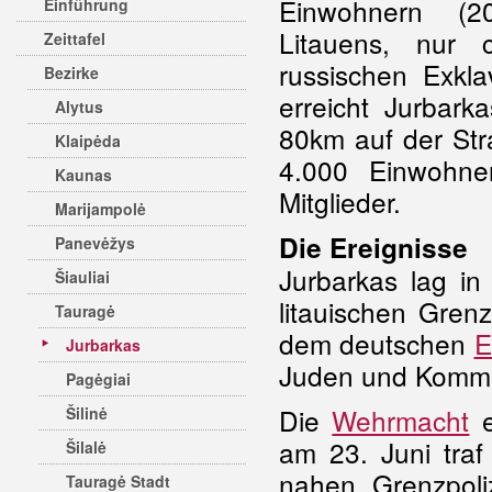
Einwohnern (2
Einführung
Litauens, nur 
Zeittafel
russischen Exkla
Bezirke
erreicht Jurbar
Alytus
80km auf der Str
Klaipėda
4.000 Einwohne
Kaunas
Mitglieder.
Marijampolė
Die Ereignisse
Panevėžys
Jurbarkas lag in
Šiauliai
litauischen Grenz
Tauragė
dem deutschen
E
Jurbarkas
Juden und Kommu
Pagėgiai
Die
Wehrmacht
e
Šilinė
am 23. Juni traf
Šilalė
nahen Grenzpoliz
Tauragė Stadt