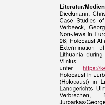
Literatur/Medien
Dieckmann, Chris
Case Studies of
Verbeeck, Georg
Non-Jews in Euro
96; Holocaust At
Extermination 
Lithuania durin
Vilnius U
unter
https://k
Holocaust in Jur
(Holocaust) in L
Landgerichts Ul
Verbrechen,
Jurbarkas/Georg