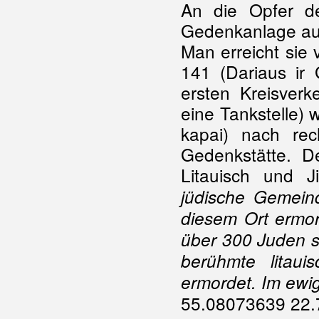
An die Opfer de
Gedenkanlage auf
Man erreicht sie
141 (Dariaus ir
ersten Kreisverk
eine Tankstelle) 
kapai) nach rec
Gedenkstätte. De
Litauisch und J
jüdische Gemeind
diesem Ort ermor
über 300 Juden s
berühmte litau
ermordet. Im ewi
55.08073639 22.