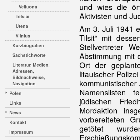
und wies die ört
Veliuona
Aktivisten und J
Telšiai
Utena
Am 3. Juli 1941 
Tilsit“ mit des
Vilnius
Stellvertreter 
Kurzbiografien
Abstimmung mit d
Sachstichworte
Ort der geplan
Literatur, Medien,
Adressen,
litauischer Poli
Bildnachweise,
kommunistischer A
Navigation
Namenslisten f
Polen
jüdischen Frie
Links
Mordaktion ins
News
vorbereiteten G
Kontakt
getötet wurd
Impressum
Erschießungskom