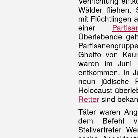
Vernichtung ent
Wälder fliehen. 
mit Flüchtlingen
einer
Partis
Überlebende geh
Partisanengru
Ghetto von Kaun
waren im Juni 
entkommen. In J
neun jüdische
Holocaust überle
Retter
sind beka
Täter waren Ange
dem Befehl v
Stellvertreter 