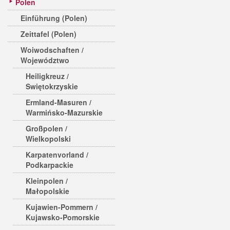
Polen
Einführung (Polen)
Zeittafel (Polen)
Woiwodschaften /
Województwo
Heiligkreuz /
Swiętokrzyskie
Ermland-Masuren /
Warmińsko-Mazurskie
Großpolen /
Wielkopolski
Karpatenvorland /
Podkarpackie
Kleinpolen /
Małopolskie
Kujawien-Pommern /
Kujawsko-Pomorskie