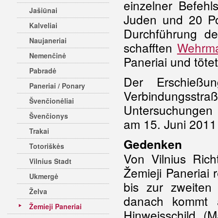
einzelner Befehl
Jašiūnai
Juden und 20 P
Kalveliai
Durchführung de
Naujaneriai
schafften
Wehrma
Nemenčinė
Paneriai und tötet
Pabradė
Der Erschießun
Paneriai / Ponary
Verbindungsst
Švenčionėliai
Untersuchungen 
Švenčionys
am 15. Juni 2011 a
Trakai
Gedenken
Totoriškės
Von Vilnius Ric
Vilnius Stadt
Žemieji Paneriai 
Ukmergė
bis zur zweiten
Želva
danach kommt a
Žemieji Paneriai
Hinweisschild (
M