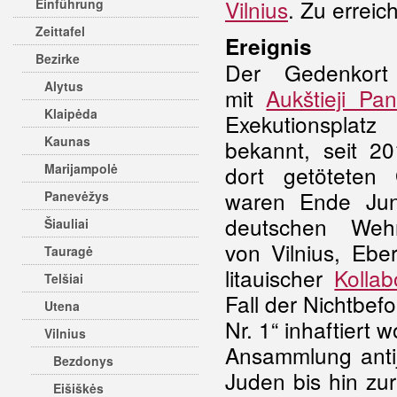
Vilnius
. Zu erreic
Einführung
Zeittafel
Ereignis
Bezirke
Der Gedenkort
Alytus
mit
Aukštieji Pan
Klaipėda
Exekutionsplat
Kaunas
bekannt, seit 2
Marijampolė
dort getöteten 
waren Ende Jun
Panevėžys
deutschen Weh
Šiauliai
von Vilnius, Ebe
Tauragė
litauischer
Kollab
Telšiai
Fall der Nichtbef
Utena
Nr. 1“ inhaftiert 
Vilnius
Ansammlung anti
Bezdonys
Juden bis hin zu
Eišiškės