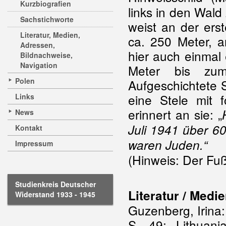
Kurzbiografien
links in den Wald
Sachstichworte
weist an der ers
Literatur, Medien,
ca. 250 Meter, a
Adressen,
hier auch einmal 
Bildnachweise,
Navigation
Meter bis zum
Polen
Aufgeschichtete 
eine Stele mit f
Links
erinnert an sie: „
News
Juli 1941 über 6
Kontakt
waren Juden.“
Impressum
(Hinweis: Der Fuß
Studienkreis Deutscher
Literatur / Medi
Widerstand 1933 - 1945
Guzenberg, Irina:
S. 49; Lithuani