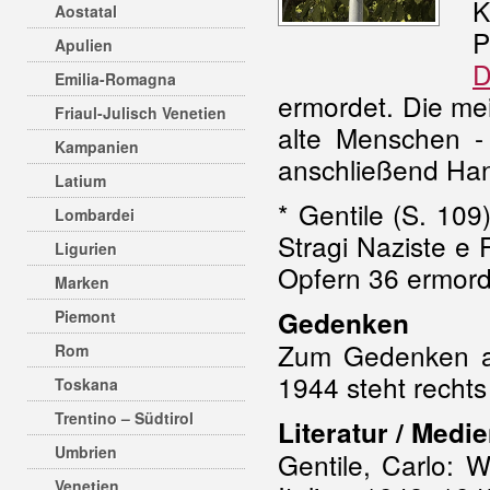
K
Aostatal
P
Apulien
D
Emilia-Romagna
ermordet. Die mei
Friaul-Julisch Venetien
alte Menschen -
Kampanien
anschließend Ha
Latium
* Gentile (S. 109)
Lombardei
Stragi Naziste e F
Ligurien
Opfern 36 ermorde
Marken
Gedenken
Piemont
Zum Gedenken a
Rom
1944 steht rechts
Toskana
Trentino – Südtirol
Literatur / Medie
Umbrien
Gentile, Carlo: 
Venetien