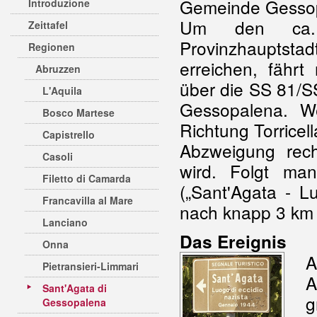
Gemeinde Gesso
Introduzione
Um den ca.
Zeittafel
Provinzhauptsta
Regionen
erreichen, fähr
Abruzzen
über die SS 81/S
L'Aquila
Gessopalena. We
Bosco Martese
Richtung Torricell
Capistrello
Abzweigung rech
Casoli
wird. Folgt man
Filetto di Camarda
(„Sant'Agata - L
Francavilla al Mare
nach knapp 3 km 
Lanciano
Das Ereignis
Onna
A
Pietransieri-Limmari
A
Sant'Agata di
g
Gessopalena