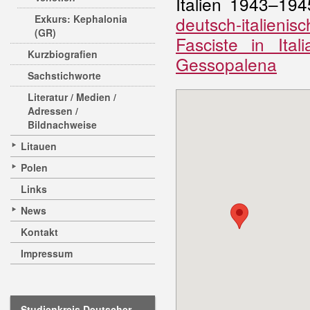
Italien 1943–19
Exkurs: Kephalonia
deutsch-italienis
(GR)
Fasciste in Ita
Kurzbiografien
Gessopalena
Sachstichworte
Literatur / Medien /
Adressen /
Bildnachweise
Litauen
Polen
Links
News
Kontakt
Impressum
Studienkreis Deutscher