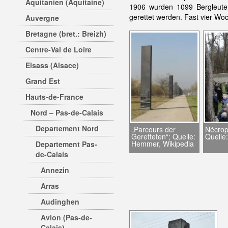
Aquitanien (Aquitaine)
1906 wurden 1099 Bergleut
gerettet werden. Fast vier Wo
Auvergne
Bretagne (bret.: Breizh)
Centre-Val de Loire
Elsass (Alsace)
Grand Est
Hauts-de-France
Nord – Pas-de-Calais
Departement Nord
„Parcours der
Nécrop
Geretteten“; Quelle:
Quelle
Hemmer, Wikipedia
Departement Pas-
de-Calais
Annezin
Arras
Audinghen
Avion (Pas-de-
Calais)