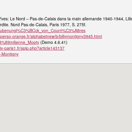
ves: Le Nord – Pas-de-Calais dans la main allemande 1940-1944, Lill
rdite. Nord Pas-de-Calais, Paris 1977, S. 275f.
ki/Grubenungl%C3%BCck_von_Courri%C3%A8res
perso-orange.fr/alphabetnew/b/billymontigny3945.html
/%C3%89milienne_Mopty
(Demo 4.6.41)
niv-paris1.fr/spip.php?article143137
ly-Montigny