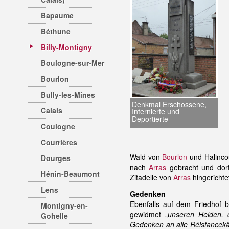
Bapaume
Béthune
Billy-Montigny
Boulogne-sur-Mer
Bourlon
Bully-les-Mines
Denkmal Erschossene,
Calais
Internierte und
Deportierte
Coulogne
Courrières
Wald von
Bourlon
und Halinco
Dourges
nach
Arras
gebracht und dort
Hénin-Beaumont
Zitadelle von
Arras
hingerichte
Lens
Gedenken
Ebenfalls auf dem Friedhof b
Montigny-en-
gewidmet „
unseren Helden, 
Gohelle
Gedenken an alle Réistance