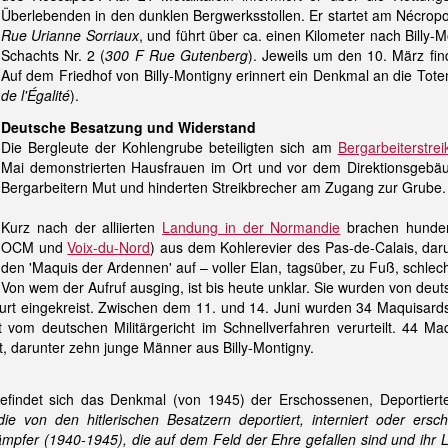
Überlebenden in den dunklen Bergwerksstollen. Er startet am Nécropo
Rue Urianne Sorriaux
, und führt über ca. einen Kilometer nach Billy
Schachts Nr. 2 (
300 F Rue Gutenberg
). Jeweils um den 10. März fi
Auf dem Friedhof von Billy-Montigny erinnert ein Denkmal an die Tot
de l'Égalité
).
Deutsche Besatzung und Widerstand
Die Bergleute der Kohlengrube beteiligten sich am
Bergarbeiterstre
Mai demonstrierten Hausfrauen im Ort und vor dem Direktionsgeb
Bergarbeitern Mut und hinderten Streikbrecher am Zugang zur Grube.
Kurz nach der alliierten
Landung in der Normandie
brachen hunder
OCM und
Voix-du-Nord
) aus dem Kohlerevier des Pas-de-Calais, daru
den 'Maquis der Ardennen' auf – voller Elan, tagsüber, zu Fuß, schlec
Von wem der Aufruf ausging, ist bis heute unklar. Sie wurden von de
urt eingekreist. Zwischen dem 11. und 14. Juni wurden 34 Maquisar
 vom deutschen Militärgericht im Schnellverfahren verurteilt. 44 
t, darunter zehn junge Männer aus Billy-Montigny.
efindet sich das Denkmal (von 1945) der Erschossenen, Deportierte
die von den hitlerischen
Besatzern deportiert, interniert oder ers
kämpfer
(1940-1945), die auf dem Feld der Ehre gefallen sind und ihr L