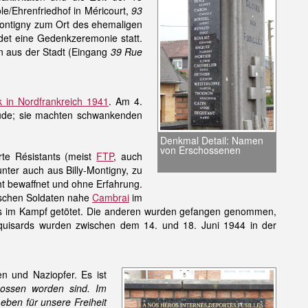
le/Ehrenfriedhof in Méricourt,
93
-Montigny zum Ort des ehemaligen
ndet eine Gedenkzeremonie statt.
en aus der Stadt (Eingang
39 Rue
ik in Nordfrankreich 1941
. Am 4.
äude; sie machten schwankenden
Denkmal Detail: Namen
von Erschossenen
te Résistants (meist
FTP
, auch
nter auch aus Billy-Montigny, zu
ht bewaffnet und ohne Erfahrung.
utschen Soldaten nahe
Cambrai
im
ds im Kampf getötet. Die anderen wurden gefangen genommen,
Maquisards wurden zwischen dem 14. und 18. Juni 1944 in der
n und Naziopfer. Es ist
chossen worden sind. Im
eben für unsere Freiheit