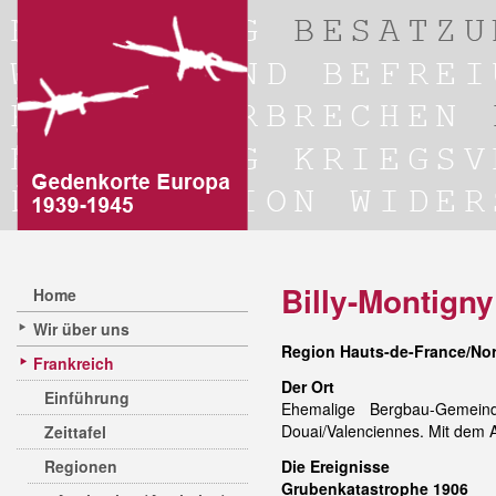
Billy-Montigny
Home
Wir über uns
Region Hauts-de-France/Nor
Frankreich
Der Ort
Einführung
Ehemalige Bergbau-Gemein
Douai/Valenciennes. Mit dem A
Zeittafel
Regionen
Die Ereignisse
Grubenkatastrophe 1906