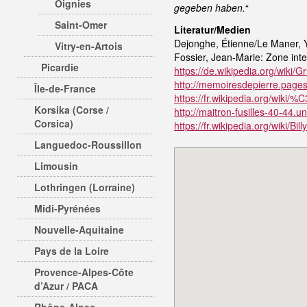
Oignies
gegeben haben.
“
Saint-Omer
Literatur/Medien
Dejonghe, Étienne/Le Maner, Y
Vitry-en-Artois
Fossier, Jean-Marie: Zone inte
Picardie
https://de.wikipedia.org/wi
http://memoiresdepierre.pages
Île-de-France
https://fr.wikipedia.org/wiki
Korsika (Corse /
http://maitron-fusilles-40-44.u
Corsica)
https://fr.wikipedia.org/wiki/Bil
Languedoc-Roussillon
Limousin
Lothringen (Lorraine)
Midi-Pyrénées
Nouvelle-Aquitaine
Pays de la Loire
Provence-Alpes-Côte
d’Azur / PACA