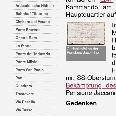
Kommando am 1
Ardeatinische Höhlen
Hauptquartier auf
Bahnhof Tiburtina
Cimitero del Verano
I
Forte Bravetta
M
Ghetto Rom
R
b
La Storta
Gedenktafel an der
Pensione Jaccarino
f
Ponte dell'Industria
d
Ponte Milvio
F
Porta San Paolo
mit SS-Oberstur
Prati
Bekämpfung des 
Quadraro
Pensione Jaccarin
Trastevere
Gedenken
Via Rasella
Via Tasso