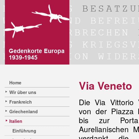
Via Veneto
Home
Wir über uns
Die Via Vittorio
Frankreich
von der Piazza 
Griechenland
bis zur Port
Italien
Aurelianischen M
Einführung
verdankt die 