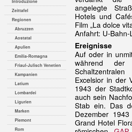
Introduzione
angelegte Stra
Zeittafel
Hotels und Cafés
Regionen
Film „La dolce vita
Abruzzen
Anfahrt: U-Bahn-L
Aostatal
Ereignisse
Apulien
Auf oder in unmi
Emilia-Romagna
während de
Friaul-Julisch Venetien
Schaltzentrale
Kampanien
Excelsior in der
Latium
1943 der Stadtk
Lombardei
auch sein Nachfo
Ligurien
Stab ein. Das 
Marken
Dezember 1943 e
Piemont
Grand Hotel Flor
römischen
GAP
Rom