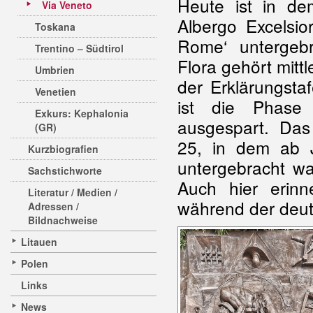
Heute ist in d
Via Veneto
Albergo Excelsio
Toskana
Rome‘ untergeb
Trentino – Südtirol
Flora gehört mittl
Umbrien
der Erklärungsta
Venetien
ist die Phase
Exkurs: Kephalonia
ausgespart. Das
(GR)
25, in dem ab 
Kurzbiografien
untergebracht wa
Sachstichworte
Auch hier erin
Literatur / Medien /
während der deu
Adressen /
Bildnachweise
Litauen
Polen
Links
News