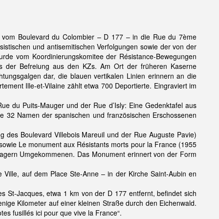
ie; vom Boulevard du Colombier – D 177 – in die Rue du 7ème
ssistischen und antisemitischen Verfolgungen sowie der von der
rde vom Koordinierungskomitee der Résistance-Bewegungen
ags der Befreiung aus den KZs. Am Ort der früheren Kaserne
tungsgalgen dar, die blauen vertikalen Linien erinnern an die
ement Ille-et-Vilaine zählt etwa 700 Deportierte. Eingraviert im
Rue du Puits-Mauger und der Rue d’Isly: Eine Gedenktafel aus
die 32 Namen der spanischen und französischen Erschossenen
ung des Boulevard Villebois Mareuil und der Rue Auguste Pavie)
en sowie Le monument aux Résistants morts pour la France (1955
onslagern Umgekommenen. Das Monument erinnert von der Form
 Ville, auf dem Place Ste-Anne – in der Kirche Saint-Aubin en
 St-Jacques, etwa 1 km von der D 177 entfernt, befindet sich
 wenige Kilometer auf einer kleinen Straße durch den Eichenwald.
 fusillés ici pour que vive la France“.