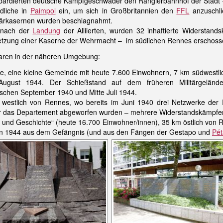
bardierten deutsche Kampfgeschwader den Rangierbahnhof der Stadt –
dliche in
Paimpol
ein, um sich in Großbritannien den
FFL
anzuschli
itärkasernen wurden beschlagnahmt.
 nach der
Landung
der Alliierten, wurden 32 inhaftierte Widerstan
etzung einer Kaserne der Wehrmacht – im südlichen Rennes erschoss
ren in der näheren Umgebung:
e, eine kleine Gemeinde mit heute 7.600 Einwohnern, 7 km südwestlich
gust 1944. Der Schießstand auf dem früheren Militärgelände
schen September 1940 und Mitte Juli 1944.
 westlich von Rennes, wo bereits im Juni 1940 drei Netzwerke de
für das Departement abgeworfen wurden – mehrere Widerstandskämpfer
st und Geschichte“ (heute 16.700 Einwohner/innen), 35 km östlich von R
n 1944 aus dem Gefängnis (und aus den Fängen der Gestapo und
Pét