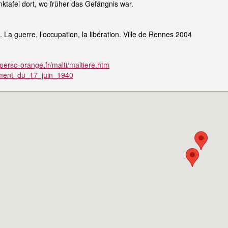
nktafel dort, wo früher das Gefängnis war.
a guerre, l’occupation, la libération. Ville de Rennes 2004
erso-orange.fr/malti/maltiere.htm
ement_du_17_juin_1940