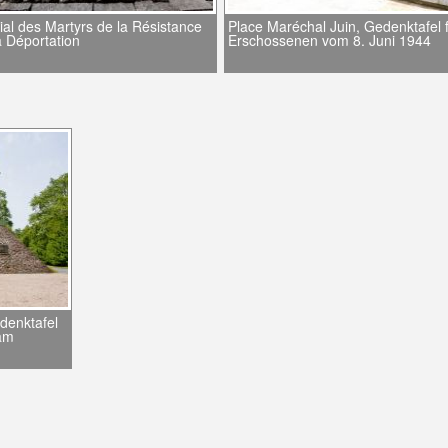
al des Martyrs de la Résistance
Place Maréchal Juin, Gedenktafel f
a Déportation
Erschossenen vom 8. Juni 1944
denktafel
am