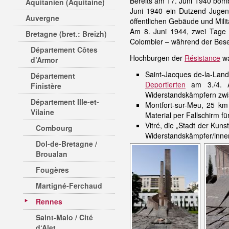
Bereits am 17. Juni 1940 bom
Aquitanien (Aquitaine)
Juni 1940 ein Dutzend Jugen
Auvergne
öffentlichen Gebäude und Mil
Am 8. Juni 1944, zwei Tage
Bretagne (bret.: Breizh)
Colombier – während der Bes
Département Côtes
Hochburgen der
Résistance
wa
d’Armor
Saint-Jacques de-la-Land
Département
Deportierten
am 3./4. Au
Finistère
Widerstandskämpfern zwi
Département Ille-et-
Montfort-sur-Meu, 25 km
Vilaine
Material per Fallschirm 
Vitré, die „Stadt der Kun
Combourg
Widerstandskämpfer/inne
Dol-de-Bretagne /
Broualan
Fougères
Martigné-Ferchaud
Rennes
Saint-Malo / Cité
d‘Alet