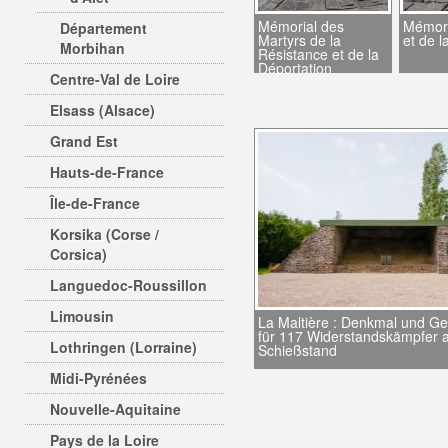
Mémorial des
Mémori
Département
Martyrs de la
et de l
Morbihan
Résistance et de la
Déportation
Centre-Val de Loire
Elsass (Alsace)
Grand Est
Hauts-de-France
Île-de-France
Korsika (Corse /
Corsica)
Languedoc-Roussillon
Limousin
La Maltière : Denkmal und Ge
für 117 Widerstandskämpfer 
Lothringen (Lorraine)
Schießstand
Midi-Pyrénées
Nouvelle-Aquitaine
Pays de la Loire