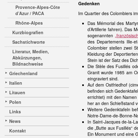
Gedenken
Provence-Alpes-Côte
d’Azur / PACA
Im Quartier des Colombiers i
Rhône-Alpes
Das Mémorial des Martyr
d’Artillerie fahren). Das
Kurzbiografien
sogenannten
„französisc
des Departements Ille-e
Sachstichworte
Colombier stellen zwei S
Literatur, Medien,
Kleidung der Deportierten
Abkürzungen,
Stein ist der Satz des Dich
Bildnachweise
Die Stèle des Fusillés o
Granit wurde 1985 am Or
Griechenland
eingraviert sind.
Italien
Auf dem Ostfriedhof (cime
befinden sich Gedenktafel
Litauen
errichtet) mit den Name
Polen
her an den Schießstand v
Weitere Gedenktafeln bef
Links
Notre-Dame-de-Bonne-No
News
In Saint-Jacques de-la-L
die „Butte aux Fusillés“ 
Kontakt
Ein Monument und eine Ged