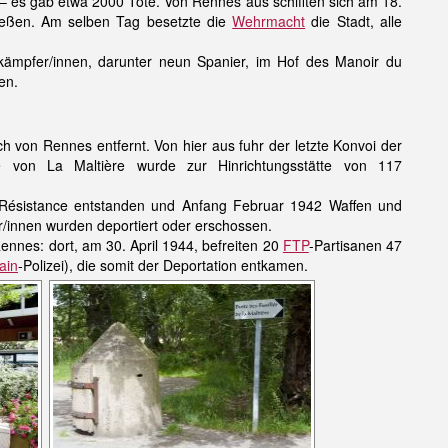
 es gab etwa 2000 Tote. Von Rennes aus schifften sich am 18.
eßen. Am selben Tag besetzte die
Wehrmacht
die Stadt, alle
dskämpfer/innen, darunter neun Spanier, im Hof des Manoir du
en.
 von Rennes entfernt. Von hier aus fuhr der letzte Konvoi der
 von La Maltière wurde zur Hinrichtungsstätte von 117
r Résistance entstanden und Anfang Februar 1942 Waffen und
/innen wurden deportiert oder erschossen.
ennes: dort, am 30. April 1944, befreiten 20
FTP
-Partisanen 47
ain
-Polizei), die somit der Deportation entkamen.