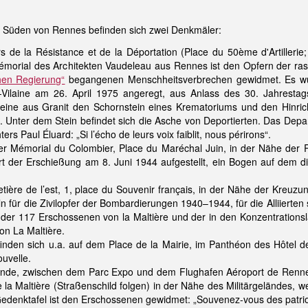
m Süden von Rennes befinden sich zwei Denkmäler:
s de la Résistance et de la Déportation (Place du 50ème d'Artiller
 Mémorial des Architekten Vaudeleau aus Rennes ist den Opfern der ra
hen Regierung“
begangenen Menschheitsverbrechen gewidmet. Es wu
t-Vilaine am 26. April 1975 angeregt, aus Anlass des 30. Jahrest
teine aus Granit den Schornstein eines Krematoriums und den Hinrich
. Unter dem Stein befindet sich die Asche von Deportierten. Das Depart
ters Paul Éluard: „Si l’écho de leurs voix faiblit, nous périrons“.
der Mémorial du Colombier, Place du Maréchal Juin, in der Nähe der 
t der Erschießung am 8. Juni 1944 aufgestellt, ein Bogen auf dem 
tière de l’est, 1, place du Souvenir français, in der Nähe der Kreuz
n für die Zivilopfer der Bombardierungen 1940–1944, für die Alliiert
n der 117 Erschossenen von la Maltière und der in den Konzentrati
on La Maltière.
inden sich u.a. auf dem Place de la Mairie, im Panthéon des Hôtel de
uvelle.
ande, zwischen dem Parc Expo und dem Flughafen Aéroport de Rennes
de la Maltière (Straßenschild folgen) in der Nähe des Militärgeländes,
enktafel ist den Erschossenen gewidmet: „Souvenez-vous des patriotes