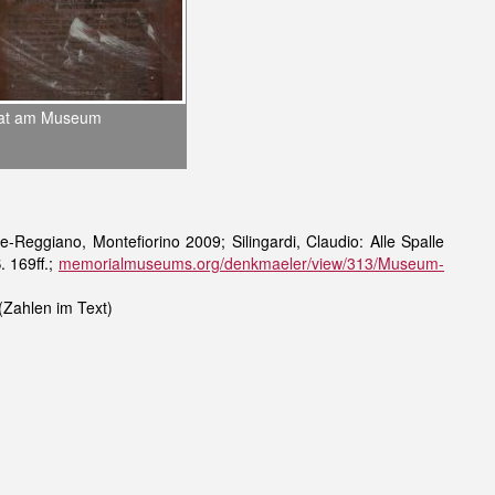
kat am Museum
-Reggiano, Montefiorino 2009; Silingardi, Claudio: Alle Spalle
. 169ff.;
memorialmuseums.org/denkmaeler/view/313/Museum-
(Zahlen im Text)