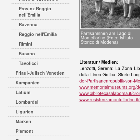
Provinz Reggio
nell'Emilia
Ravenna
Partisaninnen am Lago di
Reggio nell'Emilia
Montefiorino (Foto: Istituto
Storico di Modena)
Rimini
Susano
Literatur / Medien:
Tavolicci
Lenzotti, Serena: La Zona Lib
Friaul-Julisch Venetien
della Linea Gotica. Storie Lu
der-Partisanenrepublik-von-Mo
Kampanien
www.memorialmuseums.org/den
Latium
www.bibliotecasalaborsa.it/cr
www.resistenzamontefiorino.it
Lombardei
Ligurien
Marken
Piemont