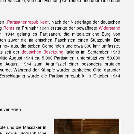
ch Sassuolo, von dort Richtung Cerrédolo und über Dolo nach
en „
Partisanenrepubliken
". Nach der Niederlage der deutschen
ng
Roms
im Frühjahr 1944 erstarkte der bewaffnete
Widerstand
 1944 gelang es Partisanen, die mittelalterliche Burg von
en zuvor die italienischen Faschisten einen Stützpunkt. Die
iorino« aus, die sieben Gemeinden und etwa 600 km² umfasste.
ts seit der
deutschen Besetzung
Italiens im September 1943
 Mitte August 1944 ca. 5.000 Partisanen, unterstützt von 50.000
ang August 1944 zum Angriffsziel einer besonders brutalen
urde. Während der Kämpfe wurden zahlreiche Orte, darunter
r Zerschlagung wurde die Partisanenrepublik im Oktober 1944
e verliehen
pfe und die Massaker in
e, sowie biographische