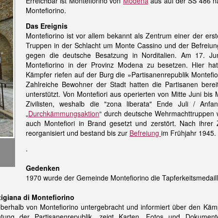
Erreichbar ist Montefiorino von
Modena
aus auf der SS 486 na
Montefiorino.
Das Ereignis
Montefiorino ist vor allem bekannt als Zentrum einer der erst
Truppen in der Schlacht um Monte Cassino und der Befreiu
gegen die deutsche Besatzung in Norditalien. Am 17. Juni
Montefiorino in der Provinz Modena zu besetzen. Hier hatt
Kämpfer riefen auf der Burg die »Partisanenrepublik Montef
Zahlreiche Bewohner der Stadt hatten die Partisanen berei
unterstützt. Von Montefiori aus operierten von Mitte Juni bis
Zivilisten, weshalb die "zona liberata" Ende Juli / Anf
„
Durchkämmungsaktion
“
durch deutsche Wehrmachttruppen w
auch Montefiori in Brand gesetzt und zerstört. Nach ihre
reorganisiert und bestand bis zur
Befreiung
im Frühjahr 1945.
.
Gedenken
1970 wurde der Gemeinde Montefiorino die Tapferkeitsmedaill
igiana di Montefiorino
berhalb von Montefiorino untergebracht und informiert über den Käm
htung der Partisanenrepublik, zeigt Karten, Fotos und Dokument