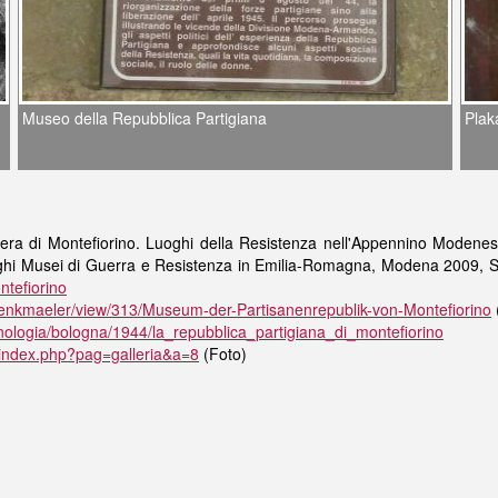
Museo della Repubblica Partigiana
Pla
era di Montefiorino. Luoghi della Resistenza nell'Appennino Modenese
oghi Musei di Guerra e Resistenza in Emilia-Romagna, Modena 2009, S
ntefiorino
kmaeler/view/313/Museum-der-Partisanenrepublik-von-Montefiorino
onologia/bologna/1944/la_repubblica_partigiana_di_montefiorino
/index.php?pag=galleria&a=8
(Foto)