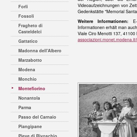
Videoaufzeichnungen von Zeitz
Forli
Gedenkstätte "Memorial Santa 
Fossoli
Weitere Informationen:
E-
Fragheto di
Informationen erhält man auch 
Casteldelci
Viale Ciro Menotti 137, 4110
associazioni.monet.modena.it/i
Gattatico
Madonna dell'Albero
Marzabotto
Modena
Monchio
Montefiorino
Nonantola
Parma
Passo del Carnaio
Piangipane
Pieve di Rivoschio