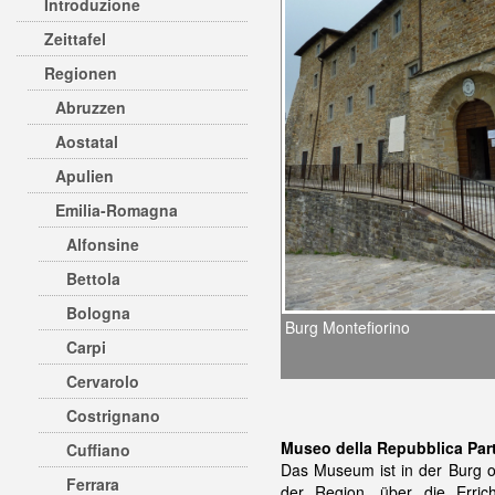
Introduzione
Zeittafel
Regionen
Abruzzen
Aostatal
Apulien
Emilia-Romagna
Alfonsine
Bettola
Bologna
Burg Montefiorino
Carpi
Cervarolo
Costrignano
Museo della Repubblica Part
Cuffiano
Das Museum ist in der Burg o
Ferrara
der Region, über die Erric