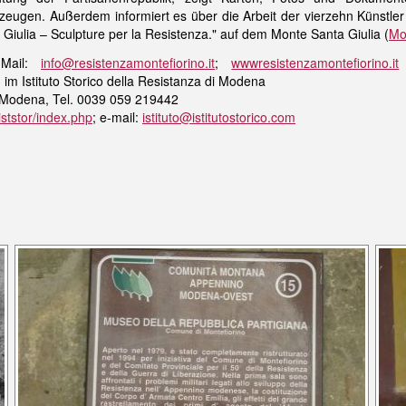
eugen. Außerdem informiert es über die Arbeit der vierzehn Künstler
Giulia – Sculpture per la Resistenza." auf dem
Monte Santa Giulia
(
Mo
Mail:
info@resistenzamontefiorino.it
;
wwwresistenzamontefiorino.it
(
im Istituto Storico della Resistanza di Modena
0 Modena, Tel. 0039 059 219442
ststor/index.php
; e-mail:
istituto@istitutostorico.com