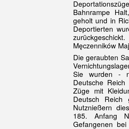
Deportationsz
Bahnrampe Halt
geholt und in Ri
Deportierten wur
zurückgeschick
Męczenników Majd
Die geraubten S
Vernichtungslag
Sie wurden - n
Deutsche Reich 
Züge mit Kleid
Deutsch Reich 
Nutznießern die
185. Anfang N
Gefangenen bei 