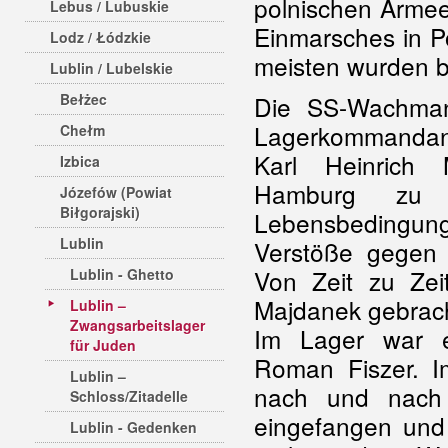
polnischen Armee
Lebus / Lubuskie
Einmarsches in 
Lodz / Łódzkie
meisten wurden b
Lublin / Lubelskie
Bełżec
Die SS-Wachma
Lagerkommandant
Chełm
Karl Heinrich 
Izbica
Hamburg zu le
Józefów (Powiat
Biłgorajski)
Lebensbedingunge
Lublin
Verstöße gegen 
Von Zeit zu Zei
Lublin - Ghetto
Majdanek gebrach
Lublin –
Zwangsarbeitslager
Im Lager war ei
für Juden
Roman Fiszer. 
Lublin –
nach und nach 
Schloss/Zitadelle
eingefangen und
Lublin - Gedenken