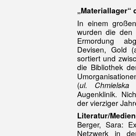
„Materiallager“
In einem große
wurden die den D
Ermordung ab
Devisen, Gold (
sortiert und zwis
die Bibliothek de
Umorganisationen
(
ul. Chmielska
Augenklinik. Nic
der vierziger Jahr
Literatur/Medien
Berger, Sara: E
Netzwerk in de