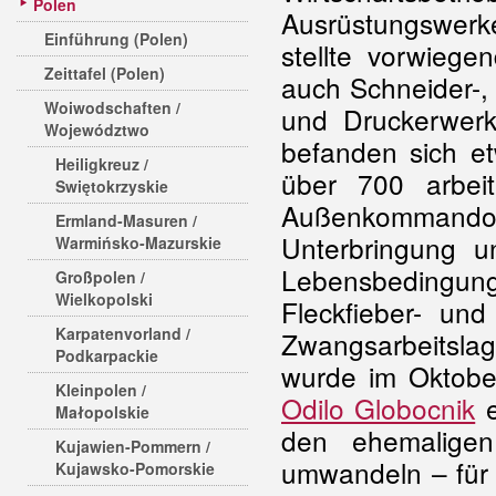
Polen
Ausrüstungswer
Einführung (Polen)
stellte vorwiege
Zeittafel (Polen)
auch Schneider-, 
Woiwodschaften /
und Druckerwerk
Województwo
befanden sich e
Heiligkreuz /
über 700 arbei
Swiętokrzyskie
Außenkommando
Ermland-Masuren /
Unterbringung u
Warmińsko-Mazurskie
Lebensbedingu
Großpolen /
Wielkopolski
Fleckfieber- un
Karpatenvorland /
Zwangsarbeitslag
Podkarpackie
wurde im Oktober
Kleinpolen /
Odilo Globocnik
e
Małopolskie
den ehemaligen
Kujawien-Pommern /
umwandeln – für 
Kujawsko-Pomorskie