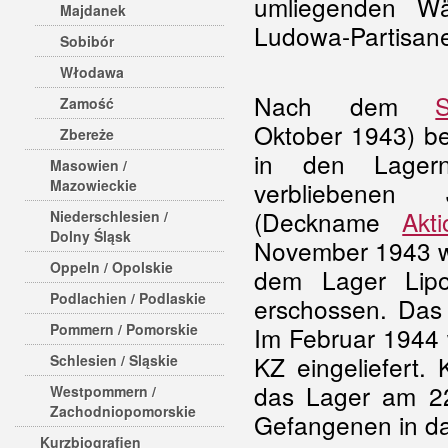
umliegenden Wä
Majdanek
Ludowa-Partisan
Sobibór
Włodawa
Nach dem
S
Zamość
Oktober 1943) be
Zbereże
in den Lagern
Masowien /
Mazowieckie
verbliebenen
(Deckname
Akt
Niederschlesien /
Dolny Śląsk
November 1943 w
Oppeln / Opolskie
dem Lager Lip
Podlachien / Podlaskie
erschossen. Da
Pommern / Pomorskie
Im Februar 1944 
KZ eingeliefert.
Schlesien / Sląskie
das Lager am 22.
Westpommern /
Zachodniopomorskie
Gefangenen in da
Kurzbiografien