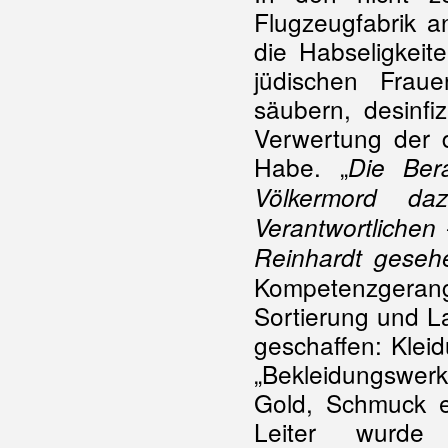
Flugzeugfabrik a
die Habseligkeit
jüdischen Frau
säubern, desinfi
Verwertung der 
Habe. „
Die Ber
Völkermord d
Verantwortlichen
Reinhardt geseh
Kompetenzgerang
Sortierung und L
geschaffen: Klei
„Bekleidungswerk
Gold, Schmuck et
Leiter wur