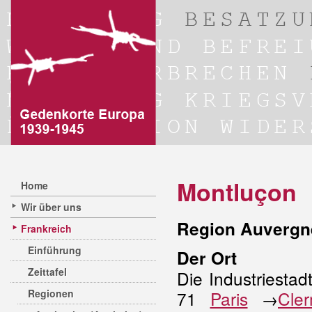
Montluçon
Home
Wir über uns
Region Auvergn
Frankreich
Einführung
Der Ort
Zeittafel
Die Industriestad
Regionen
71
Paris
→
Cle