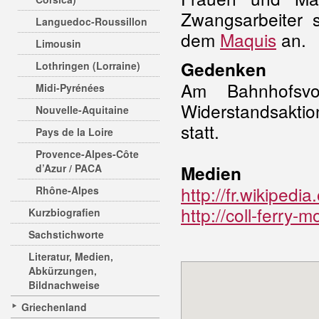
Zwangsarbeiter
Languedoc-Roussillon
dem
Maquis
an.
Limousin
Gedenken
Lothringen (Lorraine)
Am Bahnhofsvo
Midi-Pyrénées
Widerstandsaktio
Nouvelle-Aquitaine
statt.
Pays de la Loire
Provence-Alpes-Côte
d’Azur / PACA
Medien
http://fr.wikipe
Rhône-Alpes
http://coll-ferry-
Kurzbiografien
Sachstichworte
Literatur, Medien,
Abkürzungen,
Bildnachweise
Griechenland