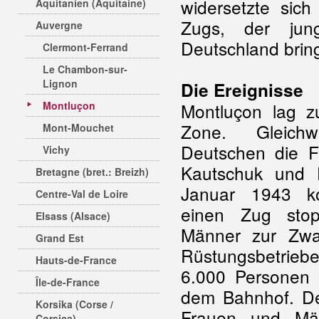
widersetzte sich
Aquitanien (Aquitaine)
Zugs, der ju
Auvergne
Deutschland bring
Clermont-Ferrand
Le Chambon-sur-
Lignon
Die Ereignisse
Montluçon
Montluçon lag z
Zone. Gleich
Mont-Mouchet
Deutschen die Fa
Vichy
Kautschuk und F
Bretagne (bret.: Breizh)
Januar 1943 
Centre-Val de Loire
einen Zug sto
Elsass (Alsace)
Männer zur Zwan
Grand Est
Rüstungsbetrieb
Hauts-de-France
6.000 Personen 
Île-de-France
dem Bahnhof. Der
Korsika (Corse /
Frauen und Män
Corsica)