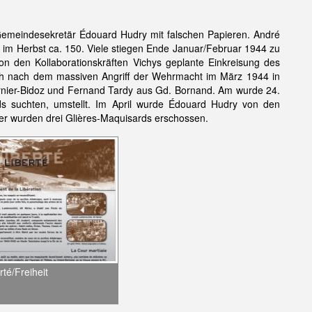
 Gemeindesekretär Édouard Hudry mit falschen Papieren. André
g im Herbst ca. 150. Viele stiegen Ende Januar/Februar 1944 zu
n den Kollaborationskräften Vichys geplante Einkreisung des
n sich nach dem massiven Angriff der Wehrmacht im März 1944 in
ournier-Bidoz und Fernand Tardy aus Gd. Bornand. Am wurde 24.
ds suchten, umstellt. Im April wurde Édouard Hudry von den
r wurden drei Glières-Maquisards erschossen.
rté/Freiheit