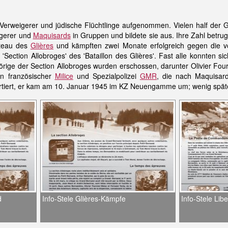
-Verweigerer und jüdische Flüchtlinge aufgenommen. Vielen half der
igerer und
Maquisards
in Gruppen und bildete sie aus. Ihre Zahl betru
ateau des
Glières
und kämpften zwei Monate erfolgreich gegen die vo
ie 'Section Allobroges' des 'Bataillon des Glières'. Fast alle konnte
hörige der Section Allobroges wurden erschossen, darunter Olivier F
n französischer
Milice
und Spezialpolizei
GMR
, die nach Maquisar
rtiert, er kam am 10. Januar 1945 im KZ Neuengamme um; wenig späte
d
Info-Stele Glières-Kämpfe
Info-Stele Libe