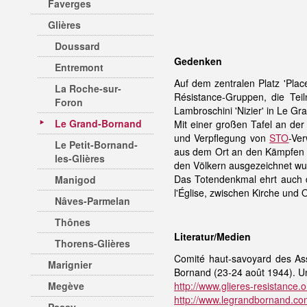
Faverges
Glières
Doussard
Gedenken
Entremont
Auf dem zentralen Platz 'Plac
La Roche-sur-
Résistance-Gruppen, die Te
Foron
Lambroschini 'Nizier' in Le Gr
Le Grand-Bornand
Mit einer großen Tafel an de
und Verpflegung von
STO
-Ve
Le Petit-Bornand-
aus dem Ort an den Kämpfen a
les-Glières
den Völkern ausgezeichnet wur
Das Totendenkmal ehrt auch 
Manigod
l'Église, zwischen Kirche und 
Nâves-Parmelan
Thônes
Literatur/Medien
Thorens-Glières
Comité haut-savoyard des Ass
Marignier
Bornand (23-24 août 1944). U
Megève
http://www.glieres-resistance
http://www.legrandbornand.co