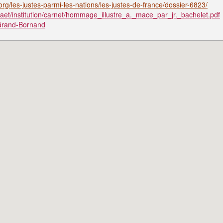
g/les-justes-parmi-les-nations/les-justes-de-france/dossier-6823/
/aet/institution/carnet/hommage_illustre_a._mace_par_jr._bachelet.pdf
e_Grand-Bornand