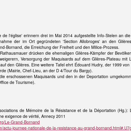
e de l'église' erinnern drei im Mai 2014 aufgestellte Info-Stelen an 
ilnahme der im Ort gegründeten 'Section Allobroges' an den Gliè
and-Bornand, die Erreichung der Freiheit und den Milice-Prozess.
r Rathausmauer drücken die ehemaligen Glières-Kämpfer der Bevölker
rweigerern, Versorgung der Maquisards auf dem Glières-Plateau mit 
uf den Glières. Eine weitere Tafel ehrt Édouard Hudry, der 1999 von
de (Mairie, Chef-Lieu, an der D 4/Tour du Bargy).
die erschossenen Maquisards und den in der Deportation umgekomme
Office de Tourisme).
ociations de Mémoire de la Résistance et de la Déportation (Hg.): 
ne exigence de vérité, Annecy 2011
.org/Le-Grand-Bornand
m/actu-journee-nationale-de-la-resistance-au-grand-bornand.html#.U