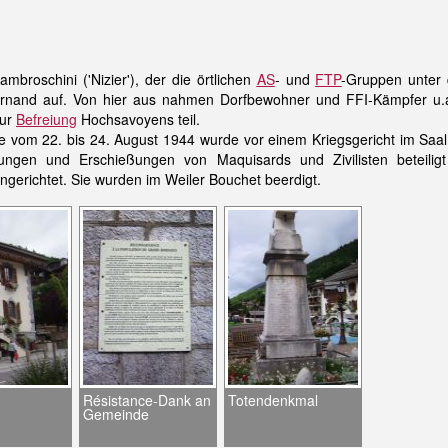
mbroschini ('Nizier'), der die örtlichen
AS
- und
FTP
-Gruppen unter 
Bornand auf. Von hier aus nahmen Dorfbewohner und FFI-Kämpfer u
zur
Befreiung
Hochsavoyens teil.
e vom 22. bis 24. August 1944 wurde vor einem Kriegsgericht im Saal
ungen und Erschießungen von Maquisards und Zivilisten beteilig
hingerichtet. Sie wurden im Weiler Bouchet beerdigt.
Résistance-Dank an
Totendenkmal
Gemeinde