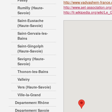
Passy
http://www.yadvashem-france.or
http://www.aet-association.org
Rumilly (Haute-
http://fr.wikipedia.org/wiki/L
Savoie)
Saint-Eustache
(Haute-Savoie)
Saint-Gervais-les-
Bains
Saint-Gingolph
(Haute-Savoie)
Savigny (Haute-
Savoie)
Thonon-les-Bains
Valleiry
Vers (Haute-Savoie)
Ville-la-Grand
Departement Rhône
Departement Savoie