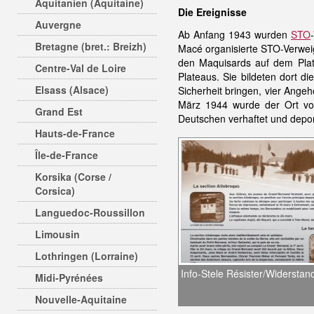
Aquitanien (Aquitaine)
Die Ereignisse
Auvergne
Ab Anfang 1943 wurden
STO
Bretagne (bret.: Breizh)
Macé organisierte STO-Verwe
den Maquisards auf dem Pl
Centre-Val de Loire
Plateaus. Sie bildeten dort d
Elsass (Alsace)
Sicherheit bringen, vier Ange
März 1944 wurde der Ort vo
Grand Est
Deutschen verhaftet und depo
Hauts-de-France
Île-de-France
Korsika (Corse /
Corsica)
Languedoc-Roussillon
Limousin
Lothringen (Lorraine)
Info-Stele Résister/Widerstan
Midi-Pyrénées
Nouvelle-Aquitaine