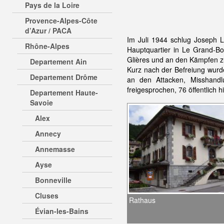
Pays de la Loire
Provence-Alpes-Côte
d’Azur / PACA
Im Juli 1944 schlug Joseph La
Rhône-Alpes
Hauptquartier in Le Grand-
Glières und an den Kämpfen 
Departement Ain
Kurz nach der Befreiung wurd
Departement Drôme
an den Attacken, Misshandl
freigesprochen, 76 öffentlich 
Departement Haute-
Savoie
Alex
Annecy
Annemasse
Ayse
Bonneville
Cluses
Rathaus
Évian-les-Bains