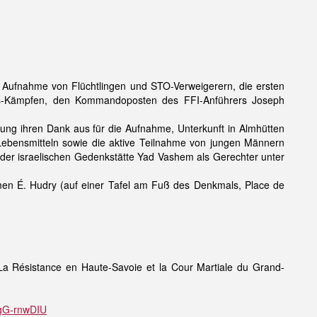
die Aufnahme von Flüchtlingen und STO-Verweigerern, die ersten
res-Kämpfen, den Kommandoposten des FFI-Anführers Joseph
ung ihren Dank aus für die Aufnahme, Unterkunft in Almhütten
Lebensmitteln sowie die aktive Teilnahme von jungen Männern
 der israelischen Gedenkstätte Yad Vashem als Gerechter unter
n É. Hudry (auf einer Tafel am Fuß des Denkmals, Place de
La Résistance en Haute-Savoie et la Cour Martiale du Grand-
7gG-rnwDIU