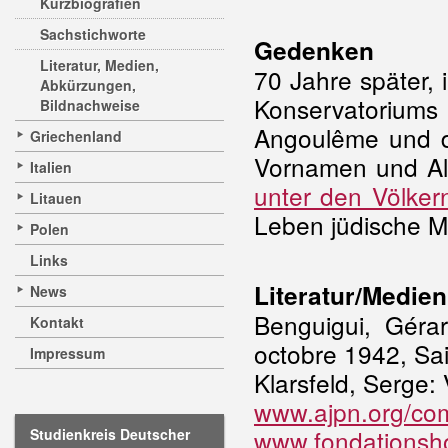
Kurzbiografien
Sachstichworte
Gedenken
Literatur, Medien,
70 Jahre später,
Abkürzungen,
Konservatoriums 
Bildnachweise
Angoulême und d
Griechenland
Vornamen und Alte
Italien
unter den Völker
Litauen
Leben jüdische M
Polen
Links
Literatur/Medien
News
Benguigui, Géra
Kontakt
octobre 1942, Sa
Impressum
Klarsfeld, Serge:
www.ajpn.org/co
www.fondationsh
Studienkreis Deutscher