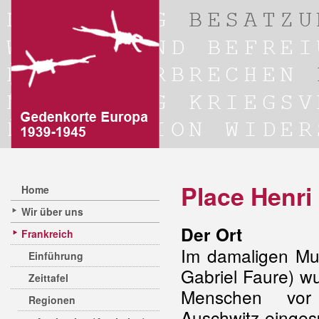
Place Henri
Home
Wir über uns
Der Ort
Frankreich
Im damaligen Mus
Einführung
Gabriel Faure) w
Zeittafel
Menschen vor 
Regionen
Auschwitz einges