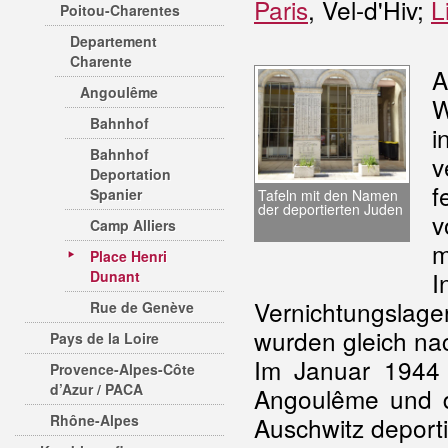
Paris
, Vel-d'Hiv;
L
Poitou-Charentes
Departement
Charente
A
Angoulême
W
Bahnhof
i
Bahnhof
v
Deportation
f
Spanier
Tafeln mit den Namen
der deportierten Juden
v
Camp Alliers
m
Place Henri
I
Dunant
Vernichtungslage
Rue de Genève
wurden gleich nac
Pays de la Loire
Im Januar 1944
Provence-Alpes-Côte
d’Azur / PACA
Angoulême und d
Rhône-Alpes
Auschwitz deporti