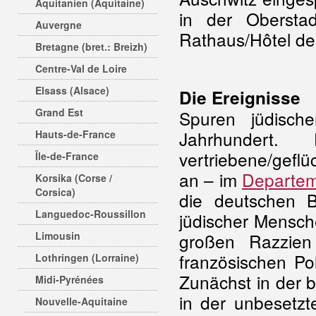
Aquitanien (Aquitaine)
in der Obersta
Auvergne
Rathaus/Hôtel de V
Bretagne (bret.: Breizh)
Centre-Val de Loire
Elsass (Alsace)
Die Ereignisse
Grand Est
Spuren jüdisch
Jahrhundert
Hauts-de-France
vertriebene/gefl
Île-de-France
an – im
Departem
Korsika (Corse /
Corsica)
die deutschen 
Languedoc-Roussillon
jüdischer Mensch
Limousin
großen Razzien
französischen Po
Lothringen (Lorraine)
Zunächst in der 
Midi-Pyrénées
in der unbesetz
Nouvelle-Aquitaine