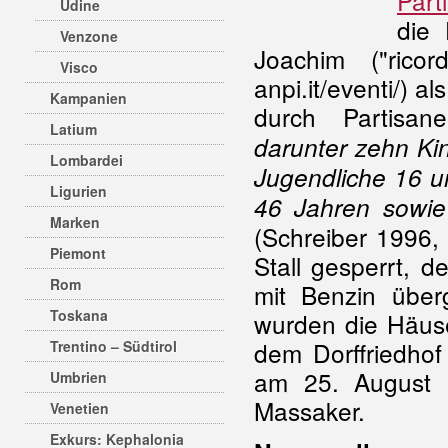
Part
Udine
die
Venzone
Joachim ("ricor
Visco
anpi.it/eventi/) a
Kampanien
durch Partisan
Latium
darunter zehn Ki
Lombardei
Jugendliche 16 u
Ligurien
46 Jahren sowie
Marken
(Schreiber 1996,
Piemont
Stall gesperrt, 
Rom
mit Benzin über
Toskana
wurden die Häuse
dem Dorffriedhof
Trentino – Südtirol
am 25. August 
Umbrien
Massaker.
Venetien
Exkurs: Kephalonia