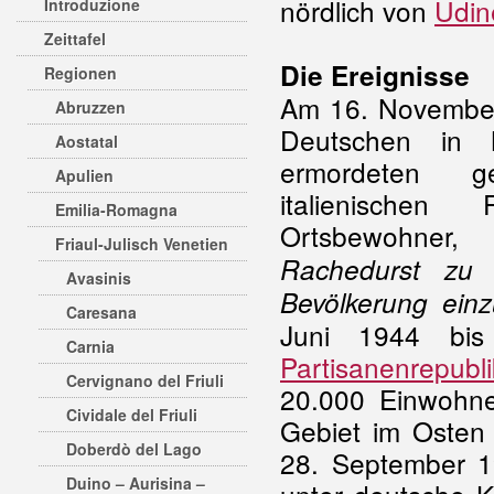
nördlich von
Udin
Introduzione
Zeittafel
Die Ereignisse
Regionen
Am 16. November
Abruzzen
Deutschen in 
Aostatal
ermordeten g
Apulien
italienischen
Emilia-Romagna
Ortsbewohner
Friaul-Julisch Venetien
Rachedurst zu 
Avasinis
Bevölkerung einz
Caresana
Juni 1944 bi
Carnia
Partisanenrepubli
Cervignano del Friuli
20.000 Einwohner
Cividale del Friuli
Gebiet im Osten
Doberdò del Lago
28. September 1
Duino – Aurisina –