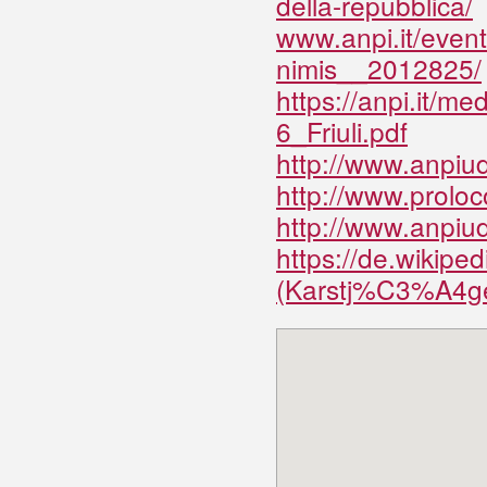
della-repubblica/
www.anpi.it/eventi
nimis__2012825/
https://anpi.it/m
6_Friuli.pdf
http://www.anpiudi
http://www.proloc
http://www.anpiud
https://de.wikipe
(Karstj%C3%A4ge