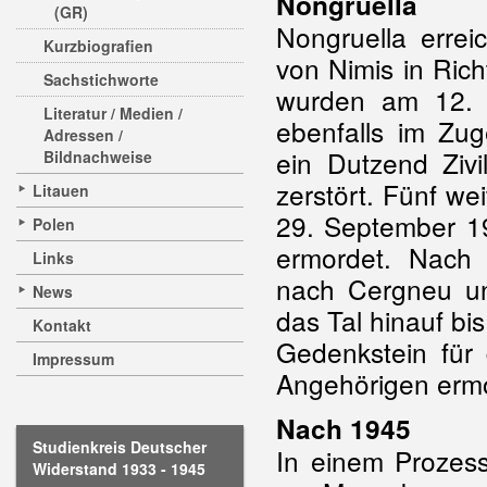
Nongruella
(GR)
Nongruella erre
Kurzbiografien
von Nimis in Rich
Sachstichworte
wurden am 12.
Literatur / Medien /
ebenfalls im Zu
Adressen /
ein Dutzend Zivi
Bildnachweise
zerstört. Fünf w
Litauen
29. September 1
Polen
ermordet. Nach 
Links
nach Cergneu un
News
das Tal hinauf bi
Kontakt
Gedenkstein für 
Impressum
Angehörigen ermo
Nach 1945
Studienkreis Deutscher
In einem Prozess
Widerstand 1933 - 1945