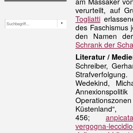
am Massaker von 
verurteilt, auf 
Togliatti
erlassene
des Faschismus j
den Namen der 
Schrank der Sch
Literatur / Medie
Schreiber, Gerha
Strafverfolgun
Wedekind, Micha
Annexionspolit
Operationszon
Küstenland
456;
anpicat
vergogna-leccidio-