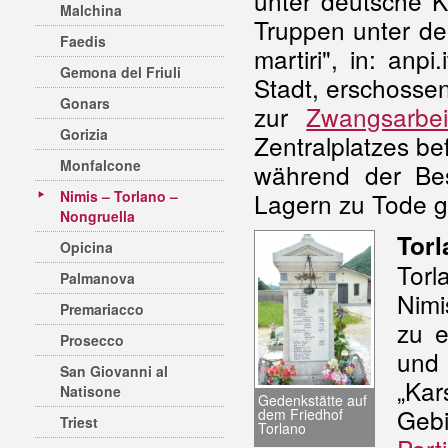
unter deutsche K
Malchina
Truppen unter de
Faedis
martiri", in: an
Gemona del Friuli
Stadt, erschosse
Gonars
zur
Zwangsarbei
Gorizia
Zentralplatzes be
Monfalcone
während der Be
Nimis – Torlano –
Lagern zu Tode 
Nongruella
Torl
Opicina
Torl
Palmanova
Nimi
Premariacco
zu e
Prosecco
und 
San Giovanni al
„Kar
Natisone
Gedenkstätte auf
Ge
dem Friedhof
Triest
Torlano