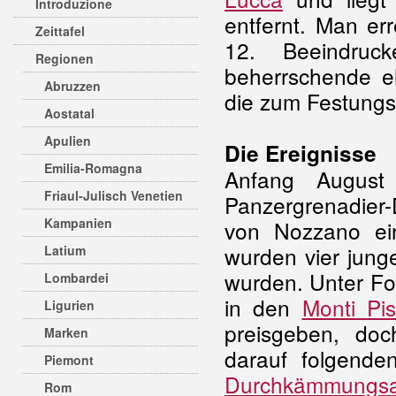
Introduzione
entfernt. Man err
Zeittafel
12. Beeindruc
Regionen
beherrschende e
Abruzzen
die zum Festungs
Aostatal
Apulien
Die Ereignisse
Emilia-Romagna
Anfang August
Friaul-Julisch Venetien
Panzergrenadier-
Kampanien
von Nozzano ei
wurden vier jung
Latium
wurden. Unter Fol
Lombardei
in den
Monti Pis
Ligurien
preisgeben, do
Marken
darauf folgend
Piemont
Durchkämmungsa
Rom