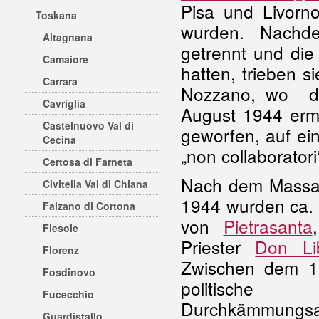
Pisa und Livor
Toskana
wurden. Nachd
Altagnana
getrennt und die
Camaiore
hatten, trieben 
Carrara
Nozzano, wo di
Cavriglia
August 1944 erm
Castelnuovo Val di
geworfen, auf ei
Cecina
„non collaboratori
Certosa di Farneta
Nach dem Massa
Civitella Val di Chiana
1944 wurden ca. 
Falzano di Cortona
von
Pietrasanta
Fiesole
Priester
Don Lib
Florenz
Zwischen dem 1
Fosdinovo
politische
Fucecchio
Durchkämmungs
Guardistallo