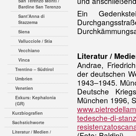
und anschließen
San Terenzo Monti /
Bardine San Terenzo
Ein Gedenkst
Sant'Anna di
Durchgangsstraß
Stazzema
Durchkämmungsak
Siena
Vallucciole / Stia
Vecchiano
Literatur
/
Medie
Vinca
Andrae, Friedric
Trentino – Südtirol
der deutschen We
Umbrien
1943–1945. Münch
Venetien
Deutsche Kriegs
Exkurs: Kephalonia
München 1996, 
(GR)
www.pietredellamem
Kurzbiografien
tedesche-di-stan
Sachstichworte
resistenzatoscan
Literatur / Medien /
(Foto: Baldini)