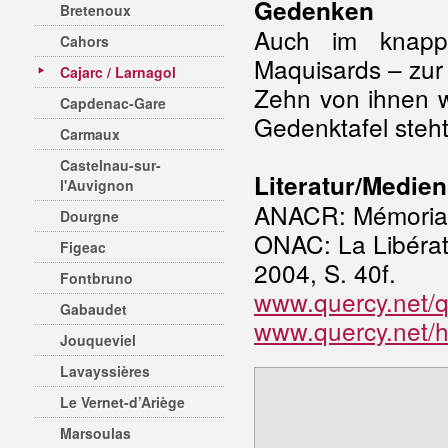
Gedenken
Bretenoux
Auch im knapp
Cahors
Maquisards – zur 
Cajarc / Larnagol
Zehn von ihnen w
Capdenac-Gare
Gedenktafel steh
Carmaux
Castelnau-sur-
Literatur/Medien
l'Auvignon
ANACR: Mémorial .
Dourgne
ONAC: La Libérat
Figeac
2004, S. 40f.
Fontbruno
www.quercy.net/qh
Gabaudet
www.quercy.net/
Jouqueviel
Lavayssières
Le Vernet-d’Ariège
Marsoulas