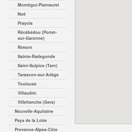
Montégut-Plantaurel
Noé
Prayols
Récébédou (Portet-
sur-Garonne)
Rimont
Sainte-Radegonde
Saint-Sulpice (Tarn)
Tarascon-sur-Ariège
Toulouse
Villaudric
Villefranche (Gers)
Nouvelle-Aquitaine
Pays de la Loire
Provence-Alpes-Côte