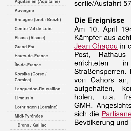
sortie/Ausfahrt 5
Aquitanien (Aquitaine)
Auvergne
Die Ereignisse
Bretagne (bret.: Breizh)
Am 10. April 1
Centre-Val de Loire
Kämpfer aus ach
Elsass (Alsace)
Jean Chapou
in d
Grand Est
Post, Rathaus
Hauts-de-France
errichteten 
Île-de-France
Straßensperren.
Korsika (Corse /
von Cahors an,
Corsica)
aufgehalten, k
Languedoc-Roussillon
holen, u.a. fra
Limousin
GMR. Angesichts
Lothringen (Lorraine)
sich die
Partisan
Midi-Pyrénées
Bevölkerung und 
Brens / Gaillac