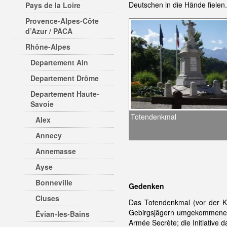
Deutschen in die Hände fiele
Pays de la Loire
Provence-Alpes-Côte
d’Azur / PACA
Rhône-Alpes
Departement Ain
Departement Drôme
Departement Haute-
Savoie
Totendenkmal
Alex
Annecy
Annemasse
Ayse
Bonneville
Gedenken
Cluses
Das Totendenkmal (vor der K
Gebirgsjägern umgekommene F
Évian-les-Bains
Armée Secrète; die Initiative 