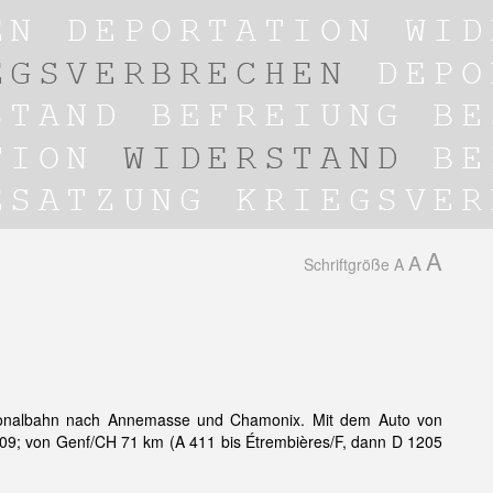
A
A
Schriftgröße
A
ionalbahn nach Annemasse und Chamonix. Mit dem Auto von
09; von Genf/CH 71 km (A 411 bis Étrembières/F, dann D 1205