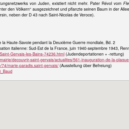
tungsnetzwerks von Juden, existiert nicht mehr. Pater Révol vom
Fl
nter den Völkern“ ausgezeichnet und pflanzte seinen Baum in der Alle
sin, neben der D 43 nach Saint-Nicolas de Veroce).
e la Haute-Savoie pendant la Deuxième Guerre mondiale, Bd. 2
pation italienne: Sud-Est de la France, juin 1940-septembre 1943, Re
Saint-Gervais-les-Bains-74236.html
(Judendeportationen + -rettung)
r/mairie/decouvrir-saint-gervais/actualites/561-inauguration-de-la-pl
e/74/marie-paradis.saint-gervais/
(Ausstellung über Befreiung)
nri_Baud