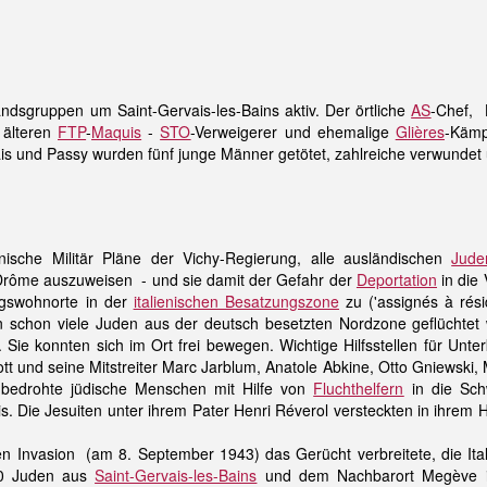
dsgruppen um Saint-Gervais-les-Bains aktiv. Der örtliche
AS
-Chef, 
 älteren
FTP
-
Maquis
-
STO
-Verweigerer und ehemalige
Glières
-Kämp
is und Passy wurden fünf junge Männer getötet, zahlreiche verwundet 
nische Militär Pläne der Vichy-Regierung, alle ausländischen
Jude
rôme auszuweisen - und sie damit der Gefahr der
Deportation
in die 
gswohnorte in der
italienischen Besatzungszone
zu ('assignés à rési
n schon viele Juden aus der deutsch besetzten Nordzone geflüchte
t. Sie konnten sich im Ort frei bewegen. Wichtige Hilfsstellen für Unt
tt und seine Mitstreiter Marc Jarblum, Anatole Abkine, Otto Gniewski
 bedrohte jüdische Menschen mit Hilfe von
Fluchthelfern
in die Schw
 Die Jesuiten unter ihrem Pater Henri Réverol versteckten in ihrem 
hen Invasion (am 8. September 1943) das Gerücht verbreitete, die It
000 Juden aus
Saint-Gervais-les-Bains
und dem Nachbarort Megève i