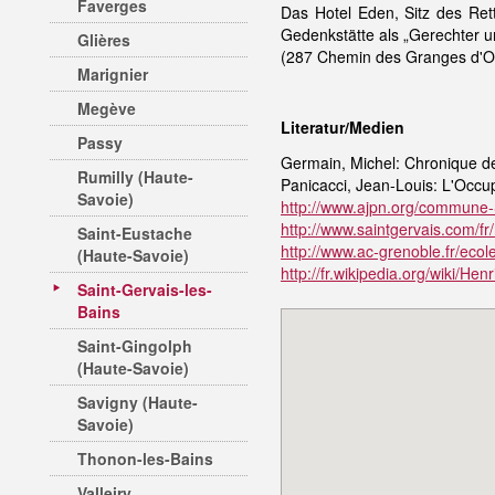
Faverges
Das Hotel Eden, Sitz des Ret
Gedenkstätte als „Gerechter u
Glières
(287 Chemin des Granges d'Or
Marignier
Megève
Literatur/Medien
Passy
Germain, Michel: Chronique d
Rumilly (Haute-
Panicacci, Jean-Louis: L'Occu
Savoie)
http://www.ajpn.org/commune-
http://www.saintgervais.com/f
Saint-Eustache
http://www.ac-grenoble.fr/ecol
(Haute-Savoie)
http://fr.wikipedia.org/wiki/He
Saint-Gervais-les-
Bains
Saint-Gingolph
(Haute-Savoie)
Savigny (Haute-
Savoie)
Thonon-les-Bains
Valleiry