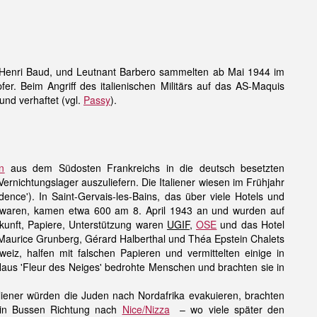
Henri Baud, und Leutnant Barbero sammelten ab Mai 1944 im
fer. Beim Angriff des italienischen Militärs auf das AS-Maquis
und verhaftet (vgl.
Passy
).
n
aus dem Südosten Frankreichs in die deutsch besetzten
Vernichtungslager auszuliefern. Die Italiener wiesen im Frühjahr
dence'). In Saint-Gervais-les-Bains, das über viele Hotels und
t waren, kamen etwa 600 am 8. April 1943 an und wurden auf
erkunft, Papiere, Unterstützung waren
UGIF
,
OSE
und das Hotel
, Maurice Grunberg, Gérard Halberthal und Théa Epstein Chalets
eiz, halfen mit falschen Papieren und vermittelten einige in
Haus 'Fleur des Neiges' bedrohte Menschen und brachten sie in
aliener würden die Juden nach Nordafrika evakuieren, brachten
n Bussen Richtung nach
Nice/Nizza
– wo viele später den