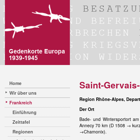
Saint-Gervais
Home
Wir über uns
Region Rhône-Alpes, Depar
Frankreich
Der Ort
Einführung
Bade- und Wintersportort a
Zeittafel
Annecy 70 km (D 1508 → kurz 
Regionen
→Chamonix).