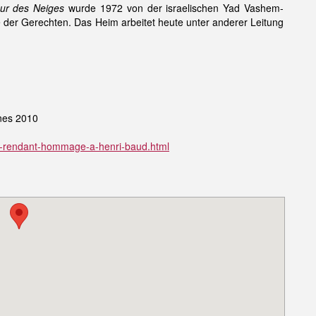
eur des Neiges
wurde 1972 von der israelischen Yad Vashem-
e der Gerechten. Das Heim arbeitet heute unter anderer Leitung
nnes 2010
aque-rendant-hommage-a-henri-baud.html