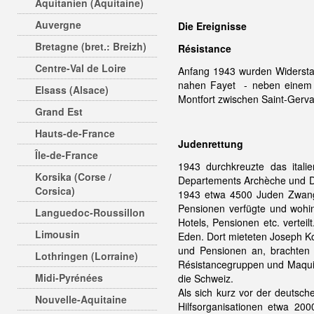
Aquitanien (Aquitaine)
Auvergne
Die Ereignisse
Bretagne (bret.: Breizh)
Résistance
Centre-Val de Loire
Anfang 1943 wurden Widerstan
nahen Fayet - neben einem
Elsass (Alsace)
Montfort zwischen Saint-Gerva
Grand Est
Hauts-de-France
Judenrettung
Île-de-France
1943 durchkreuzte das italie
Korsika (Corse /
Departements Archèche und D
Corsica)
1943 etwa 4500 Juden Zwan
Pensionen verfügte und wohi
Languedoc-Roussillon
Hotels, Pensionen etc. verteil
Limousin
Eden. Dort mieteten Joseph Ko
und Pensionen an, brachten
Lothringen (Lorraine)
Résistancegruppen und Maquis.
Midi-Pyrénées
die Schweiz.
Als sich kurz vor der deutsc
Nouvelle-Aquitaine
Hilfsorganisationen etwa 2