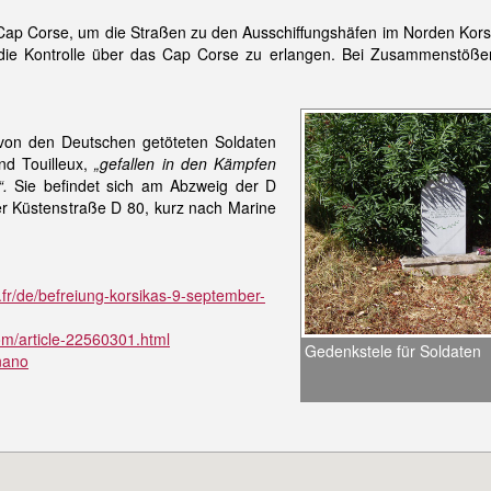
p Corse, um die Straßen zu den Ausschiffungshäfen im Norden Korsika
, die Kontrolle über das Cap Corse zu erlangen. Bei Zusammenstöß
 von den Deutschen getöteten Soldaten
nd Touilleux,
„gefallen in den Kämpfen
“.
Sie befindet sich am Abzweig der D
r Küstenstraße D 80, kurz nach Marine
/de/befreiung-korsikas-9-september-
om/article-22560301.html
Gedenkstele für Soldaten
gnano