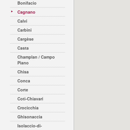
Bonifacio
Cagnano
Calvi
Carbini
Cargèse
Casta
Champlan / Campo
Piano
Chisa
Conca
Corte
Coti-Chiavari
Crocicchia
Ghisonaccia
Isolaccio-di-