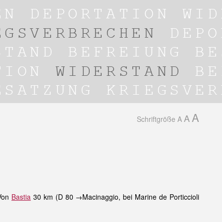
A
A
Schriftgröße
A
 Von
Bastia
30 km (D 80 →Macinaggio, bei Marine de Porticcioli