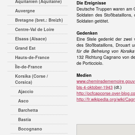
Aquitanien (Aquitaine)
Die Ereignisse
Deutsche Truppen waren am Ca
Auvergne
Soldaten des Stoßbataillons
Bretagne (bret.: Breizh)
Soldaten getötet.
Centre-Val de Loire
Gedenken
Elsass (Alsace)
Eine Stele gedenkt der zwei
des Stoßbataillons, Drouart u
Grand Est
für die Befreiung von Korsika
132 Richtung Cagnano von de
Hauts-de-France
de Porticciolo.
Île-de-France
Medien
Korsika (Corse /
www.cheminsdememoire.gouv.fr
Corsica)
bis-4-oktober-1943
(dt.)
Ajaccio
http://pcfcapcorse.over-blog.c
http://fr.wikipedia.org/wiki/Ca
Asco
Barchetta
Bastia
Bocognano