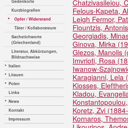
Chatzivasileiou,
Gedenkorte
Felous-Kapeta, A
Kurzbiografien
Leigh Fermor, Pat
Opfer / Widerstand
Flountzis, Antoni
Täter / Kollaborateure
Georgiadis, Mina
Sachstichworte
Ginova, Mirka (1
(Griechenland)
Glezos, Manolis 
Literatur, Abkürzungen,
Bildnachweise
Imvrioti, Rosa (1
Italien
Iwanow-Szajnowic
Litauen
Karagianni, Lela
Kiosses, Elefther
Polen
Kladou, Evangeli
Links
Konstantopoulou,
News
Koretz, Zvi (1884
Kontakt
Kornaros, Themo
Impressum
Likourinos, Andr