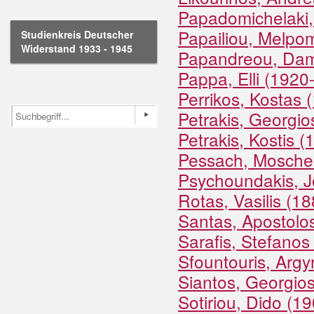
Papadomichelaki,
Papailiou, Melpo
Studienkreis Deutscher
Widerstand 1933 - 1945
Papandreou, Dam
Pappa, Elli (1920
Perrikos, Kostas 
Petrakis, Georgi
Petrakis, Kostis 
Pessach, Mosche
Psychoundakis, J
Rotas, Vasilis (1
Santas, Apostolo
Sarafis, Stefano
Sfountouris, Argy
Siantos, Georgio
Sotiriou, Dido (1