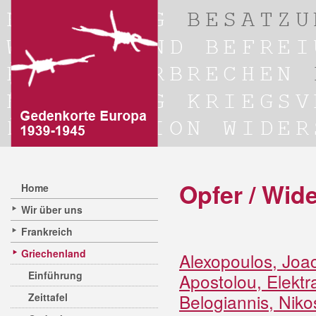
Opfer / Wid
Home
Wir über uns
Frankreich
Griechenland
Alexopoulos, Joa
Einführung
Apostolou, Elekt
Belogiannis, Nik
Zeittafel