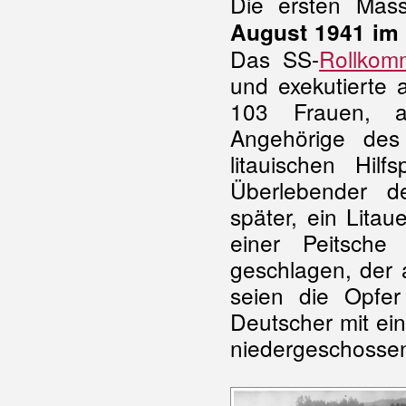
Die ersten Ma
August 1941 im
Das SS-
Rollko
und exekutierte
103 Frauen, a
Angehörige des
litauischen Hilf
Überlebender d
später, ein Lita
einer Peitsch
geschlagen, der 
seien die Opfe
Deutscher mit ei
niedergeschossen