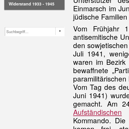
Widerstand 1933 - 1945
Einmarsch im Jun
jüdische Familie
Vom Frühjahr 1
antisemitische Un
den sowjetischen 
Juli 1941, wen
waren im Bezirk 
bewaffnete „Part
paramilitärischen
Vom Tag des de
Juni 1941) wurde
gemacht. Am 24
Aufständischen
d
Kommando. Die v
kamen frei, st