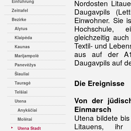
Nordosten Litau
Einführung
Daugavpils (Let
Zeittafel
Einwohner. Sie i
Bezirke
Hochschule, e
Alytus
gleichzeitig auc
Klaipėda
Textil- und Lebe
Kaunas
aus auf der A
Marijampolė
Daugavpils auf d
Panevėžys
Šiauliai
Die Ereignisse
Tauragė
Telšiai
Von der jüdisc
Utena
Einmarsch
Anykščiai
Utena bildete bi
Molėtai
Litauens, ihr
Utena Stadt