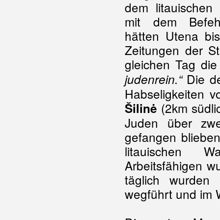
dem litauischen
mit dem Befeh
hätten Utena bi
Zeitungen der St
gleichen Tag die
Die de
judenrein.“
Habseligkeiten 
(2km südli
Šilinė
Juden über zwe
gefangen blieben
litauischen W
Arbeitsfähigen w
täglich wurden
wegführt und im 