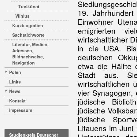
Siedlungsgeschic
Troškūnai
19. Jahrhundert
Vilnius
Einwohner Utena
Kurzbiografien
emigrierten vi
Sachstichworte
wirtschaftlicher 
Literatur, Medien,
in die USA. Bi
Adressen,
deutschen Okku
Bildnachweise,
Navigation
etwa die Hälfte
Polen
Stadt aus. Si
wirtschaftlichen 
Links
vier Synagogen, e
News
jüdische Bibliot
Kontakt
jüdische Volksba
Impressum
jüdische Sport
Litauens im Juni 
Unterstützer d
Studienkreis Deutscher