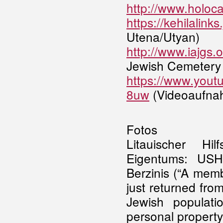
http://www.holoca
https://kehilalin
Utena/Utyan)
http://www.iajgs.
Jewish Cemetery 
https://www.you
8uw
(Videoaufna
Fotos
Litauischer Hil
Eigentums: USH
Berzinis (“A memb
just returned from
Jewish populati
personal property