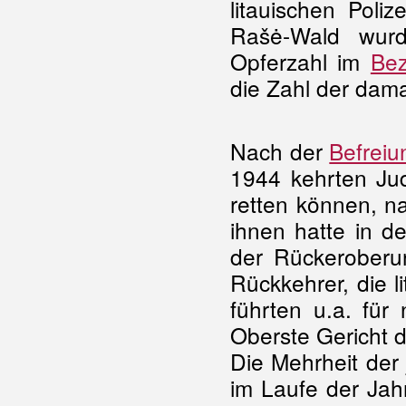
litauischen Poliz
Rašė-Wald wurd
Opferzahl im
Bez
die Zahl der dama
Nach der
Befreiu
1944 kehrten Jud
retten können, n
ihnen hatte in d
der Rückeroberu
Rückkehrer, die l
führten u.a. für
Oberste Gericht d
Die Mehrheit der
im Laufe der Jah