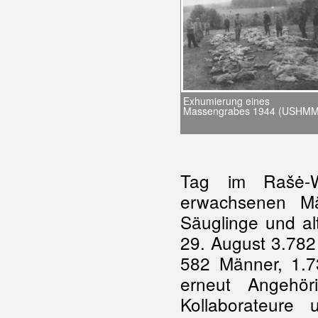
Exhumierung eines
Massengrabes 1944 (USHMM
Tag im Rašė-W
erwachsenen Mä
Säuglinge und a
29. August 3.78
582 Männer, 1.7
erneut Angehö
Kollaborateure 