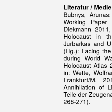
Literatur / Medi
Bubnys, Arūnas:
Working Paper 
Diekmann 2011, 
Holocaust in t
Jurbarkas and Ut
(Hg.): Facing th
during World Wa
Holocaust Atlas 
in: Wette, Wolfr
Frankfurt/M. 2
Annihilation of 
Teile der Zeugen
268-271).