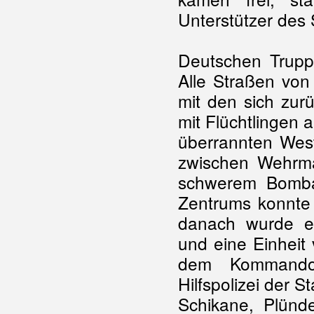
Unterstützer des 
Deutschen Trupp
Alle Straßen von
mit den sich zu
mit Flüchtlingen
überrannten Wes
zwischen Wehrma
schwerem Bomba
Zentrums konnte
danach wurde ein
und eine Einheit
dem Kommando 
Hilfspolizei der S
Schikane, Plün