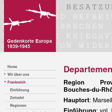
Departemen
Home
Wir über uns
Region Prove
Frankreich
Bouches-du-Rh
Einführung
Zeittafel
: Marsei
Hauptort
Regionen
: vgl.
Einführung