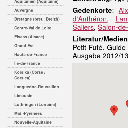
Aquitanien (Aquitaine)
:
Ai
Gedenkorte
Auvergne
d'Anthéron
,
Lam
Bretagne (bret.: Breizh)
Saliers
,
Salon-de
Centre-Val de Loire
Elsass (Alsace)
Literatur/Medien
Petit Futé. Guide
Grand Est
Ausgabe 2012/13
Hauts-de-France
Île-de-France
Korsika (Corse /
Corsica)
Languedoc-Roussillon
Limousin
Lothringen (Lorraine)
Midi-Pyrénées
Nouvelle-Aquitaine