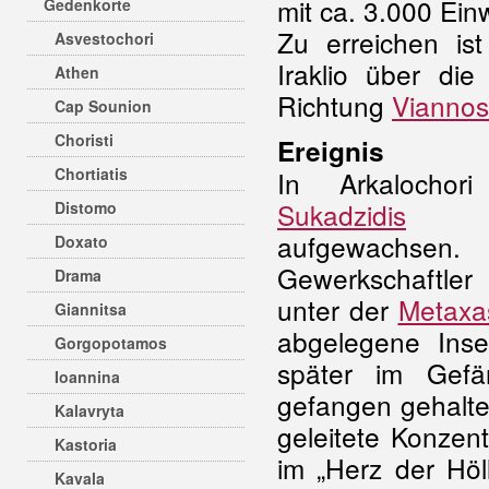
mit ca. 3.000 Ein
Gedenkorte
Zu erreichen ist
Asvestochori
Iraklio über die
Athen
Richtung
Viannos
Cap Sounion
Choristi
Ereignis
Chortiatis
In Arkalocho
Sukadzidis
(19
Distomo
aufgewac
Doxato
Gewerkschaftle
Drama
unter der
Metaxas
Giannitsa
abgelegene Insel
Gorgopotamos
später im Gefän
Ioannina
gefangen gehalte
Kalavryta
geleitete Konzen
Kastoria
im „Herz der Höl
Kavala