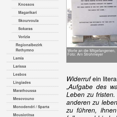
Knossos
Magarikari
Skourvoula
Sokaras
Vorizia
Regionalbezirk
Rethymno
Worte an die Mitgefangenen,
Foto: Arn Strohmeyer
Lamia
Larissa
Lesbos
ein liter
Widerruf
Lingiades
„
Aufgabe des wah
Marathoussa
Leben zu fristen.
Mesovouno
anderen zu leben,
Monodendri / Sparta
zu führen, ihne
Mousiotitsa