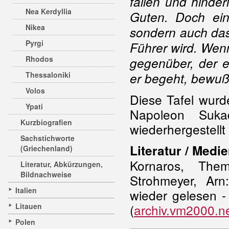
fallen und hinde
Nea Kerdyllia
Guten. Doch ein
Nikea
sondern auch das
Pyrgi
Führer wird. Wenn
Rhodos
gegenüber, der ei
Thessaloniki
er begeht, bewußt
Volos
Diese Tafel wurd
Ypati
Napoleon Suka
Kurzbiografien
wiederhergestellt
Sachstichworte
Literatur / Medie
(Griechenland)
Kornaros, The
Literatur, Abkürzungen,
Bildnachweise
Strohmeyer, Arn
Italien
wieder gelesen -
Litauen
(
archiv.vm2000.net
Polen