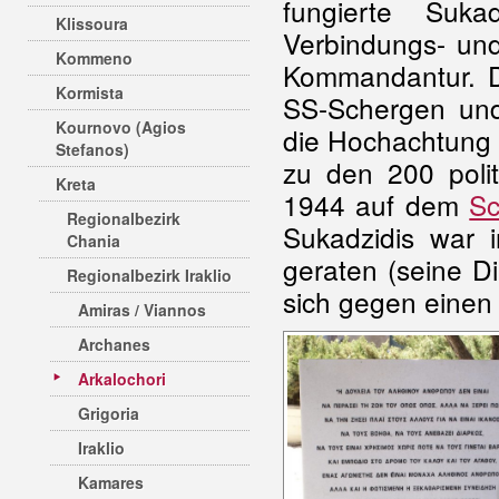
fungierte Suka
Klissoura
Verbindungs- un
Kommeno
Kommandantur. D
Kormista
SS-Schergen un
Kournovo (Agios
die Hochachtung 
Stefanos)
zu den 200 poli
Kreta
1944 auf dem
Sc
Regionalbezirk
Sukadzidis war i
Chania
geraten (seine D
Regionalbezirk Iraklio
sich gegen einen
Amiras / Viannos
Archanes
Arkalochori
Grigoria
Iraklio
Kamares