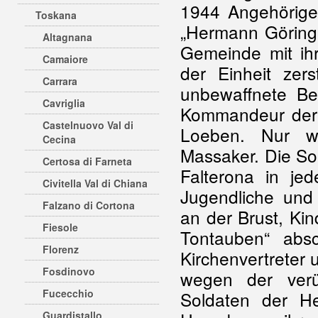
1944 Angehörige 
Toskana
„Hermann Göring
Altagnana
Gemeinde mit ih
Camaiore
der Einheit zer
Carrara
unbewaffnete Be
Cavriglia
Kommandeur der A
Castelnuovo Val di
Loeben. Nur w
Cecina
Massaker. Die So
Certosa di Farneta
Falterona in je
Civitella Val di Chiana
Jugendliche und
Falzano di Cortona
an der Brust, Kind
Fiesole
Tontauben“ abs
Florenz
Kirchenvertreter 
Fosdinovo
wegen der verü
Fucecchio
Soldaten der He
Guardistallo