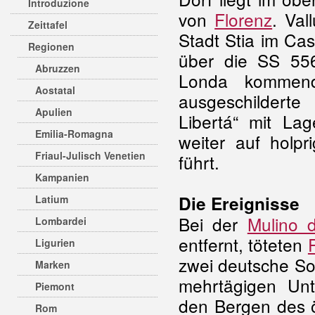
Introduzione
von
Florenz
. Val
Zeittafel
Stadt Stia im Cas
Regionen
über die SS 556
Abruzzen
Londa kommend
Aostatal
ausgeschildert
Apulien
Libertá“ mit La
Emilia-Romagna
weiter auf holpr
Friaul-Julisch Venetien
führt.
Kampanien
Die Ereignisse
Latium
Bei der
Mulino 
Lombardei
entfernt, töteten
Ligurien
zwei deutsche So
Marken
mehrtägigen Un
Piemont
den Bergen des 
Rom