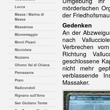
Umgebung ihr W
mörderischen Org
Lucca
der Friedhofsmaue
Massa / Marina di
Massa
Gedenken
Massarosa
An der Abzweigun
Montemaggio
nach Vallucciol
Monti Pisani
Verbrechen vom
Niccioleta
Richtung Vallu
Nozzano
geschlossene Ka
Oliveto Val di Chiana
nicht mehr gepf
Pietrasanta
verblassende In
Prato
Massaker.
Radicondoli
Rignano sull'Arno
San Giuliano Terme