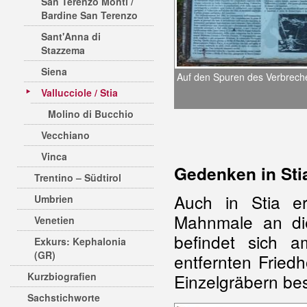
San Terenzo Monti /
Bardine San Terenzo
Sant'Anna di
Stazzema
Siena
Auf den Spuren des Verbrech
Vallucciole / Stia
Molino di Bucchio
Vecchiano
Vinca
Gedenken in Sti
Trentino – Südtirol
Auch in Stia e
Umbrien
Mahnmale an die
Venetien
befindet sich
Exkurs: Kephalonia
(GR)
entfernten Friedh
Kurzbiografien
Einzelgräbern bes
Sachstichworte