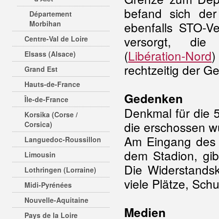
befand sich de
Département
Morbihan
ebenfalls STO-Ve
versorgt, die
Centre-Val de Loire
(
Libération-Nord
)
Elsass (Alsace)
rechtzeitig der G
Grand Est
Hauts-de-France
Gedenken
Île-de-France
Denkmal für die 
Korsika (Corse /
die erschossen wu
Corsica)
Am Eingang des 
Languedoc-Roussillon
dem Stadion, gib
Limousin
Die Widerstands
Lothringen (Lorraine)
viele Plätze, Sch
Midi-Pyrénées
Nouvelle-Aquitaine
Medien
Pays de la Loire