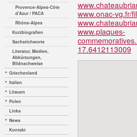
www.chateaubrian
Provence-Alpes-Côte
www.onac-vg.fr/fi
d’Azur / PACA
www.chateaubrian
Rhône-Alpes
www.plaques-
Kurzbiografien
commemoratives.o
Sachstichworte
17.6412113009
Literatur, Medien,
Abkürzungen,
Bildnachweise
Griechenland
Italien
Litauen
Polen
Links
News
Kontakt