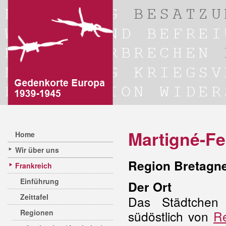
Martigné-F
Home
Wir über uns
Region Bretagne,
Frankreich
Einführung
Der Ort
Zeittafel
Das Städtchen 
Regionen
südöstlich von
R