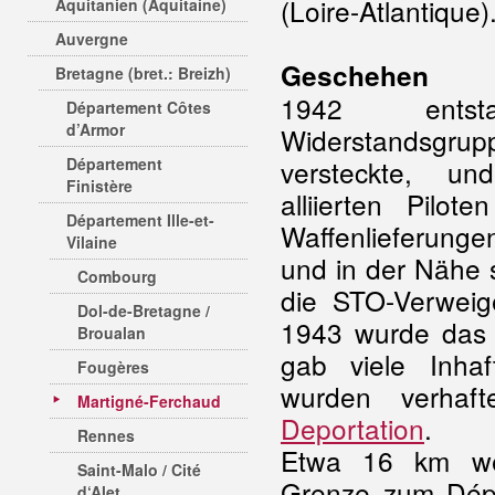
(Loire-Atlantique)
Aquitanien (Aquitaine)
Auvergne
Geschehen
Bretagne (bret.: Breizh)
1942 ents
Département Côtes
d’Armor
Widerstandsgru
Département
versteckte, u
Finistère
alliierten Pilo
Département Ille-et-
Waffenlieferungen
Vilaine
und in der Nähe s
Combourg
die STO-Verweige
Dol-de-Bretagne /
1943 wurde das 
Broualan
gab viele Inha
Fougères
wurden verhaf
Martigné-Ferchaud
Deportation
.
Rennes
Etwa 16 km wes
Saint-Malo / Cité
Grenze zum Dépa
d‘Alet