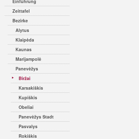
Einführung
Zeittafel
Bezirke
Alytus
Klaipėda
Kaunas
Marijampolė
Panevėžys
Biržai
Karsakiškis
Kupiškis
Obeliai
Panevėžys Stadt
Pasvalys
Rokiškis