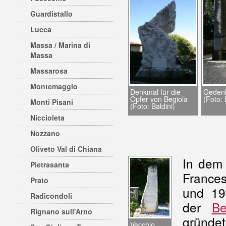
Guardistallo
Lucca
Massa / Marina di
Massa
Massarosa
Montemaggio
Denkmal für die
Gedenk
Opfer von Begiola
(Foto: 
Monti Pisani
(Foto: Baldini)
Niccioleta
Nozzano
Oliveto Val di Chiana
In dem 
Pietrasanta
France
Prato
und 19
Radicondoli
der
Be
Rignano sull'Arno
gründet
Vecchio