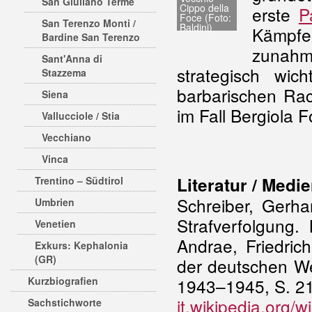
San Giuliano Terme
Cippo della
erste
P
Foce (Foto:
San Terenzo Monti /
Baldini)
Kämpfe
Bardine San Terenzo
zunahm
Sant'Anna di
strategisch wi
Stazzema
barbarischen Rac
Siena
im Fall Bergiola 
Vallucciole / Stia
Vecchiano
Vinca
Literatur / Medi
Trentino – Südtirol
Schreiber, Gerha
Umbrien
Strafverfolgung.
Venetien
Andrae, Friedric
Exkurs: Kephalonia
(GR)
der deutschen We
Kurzbiografien
1943–1945, S. 2
it.wikipedia.org/
Sachstichworte