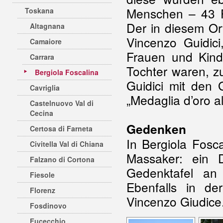
Menschen – 43 F
Toskana
Der in diesem Or
Altagnana
Vincenzo Guidic
Camaiore
Frauen und Kind
Carrara
Tochter waren, z
Bergiola Foscalina
Guidici mit den 
Cavriglia
„Medaglia d’oro al
Castelnuovo Val di
Cecina
Gedenken
Certosa di Farneta
In Bergiola Fosc
Civitella Val di Chiana
Massaker: ein 
Falzano di Cortona
Gedenktafel an 
Fiesole
Ebenfalls in d
Florenz
Vincenzo Giudice
Fosdinovo
Fucecchio