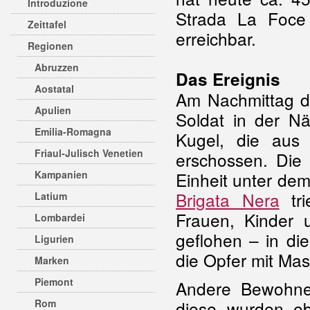
Introduzione
Strada La Foce 
Zeittafel
erreichbar.
Regionen
Abruzzen
Das Ereignis
Aostatal
Am Nachmittag d
Apulien
Soldat in der N
Emilia-Romagna
Kugel, die aus
Friaul-Julisch Venetien
erschossen. Die 
Kampanien
Einheit unter de
Brigata Nera
tri
Latium
Frauen, Kinder 
Lombardei
geflohen – in di
Ligurien
die Opfer mit Ma
Marken
Piemont
Andere Bewohner
Rom
diese wurden eb