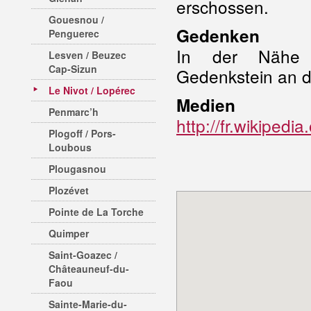
erschossen.
Gouesnou /
Gedenken
Penguerec
In der Nähe d
Lesven / Beuzec
Cap-Sizun
Gedenkstein an d
Le Nivot / Lopérec
Medien
Penmarc’h
http://fr.wikiped
Plogoff / Pors-
Loubous
Plougasnou
Plozévet
Pointe de La Torche
Quimper
Saint-Goazec /
Châteauneuf-du-
Faou
Sainte-Marie-du-