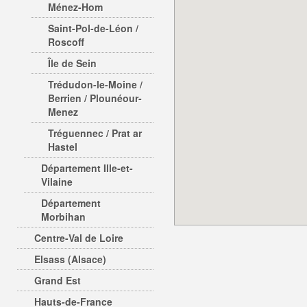
Ménez-Hom
Saint-Pol-de-Léon /
Roscoff
Île de Sein
Trédudon-le-Moine /
Berrien / Plounéour-
Menez
Tréguennec / Prat ar
Hastel
Département Ille-et-
Vilaine
Département
Morbihan
Centre-Val de Loire
Elsass (Alsace)
Grand Est
Hauts-de-France