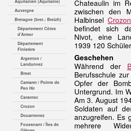
Chateaulin im R
Aquitanien (Aquitaine)
zwischen den M
Auvergne
Halbinsel
Crozon
Bretagne (bret.: Breizh)
befindet sich d
Département Côtes
d’Armor
Nivot, eine Land
1939 120 Schüler
Département
Finistère
Geschehen
Argenton /
Während der
B
Landunvez
Berufsschule zur 
Brest
Opfer der Bomb
Camaret / Pointe de
Pen Hir
Untergrund. Im W
Carantec
Am 3. August 194
Crozon
Soldaten auf d
anzugreifen. Es 
Douarnenez
mehrere Wider
Fouesnant / Îles de
Glénan