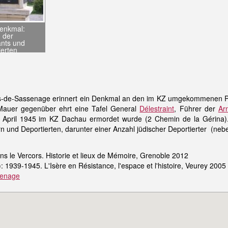
enkmal:
 der
ants und
ierten
tes-de-Sassenage erinnert ein Denkmal an den im KZ umgekommenen 
Mauer gegenüber ehrt eine Tafel General
Délestraint
, Führer der
Ar
m April 1945 im KZ Dachau ermordet wurde (2 Chemin de la Gérina)
 und Deportierten, darunter einer Anzahl jüdischer Deportierter (neb
ns le Vercors. Historie et lieux de Mémoire, Grenoble 2012
: 1939-1945. L'Isère en Résistance, l'espace et l'histoire, Veurey 2005
ssenage