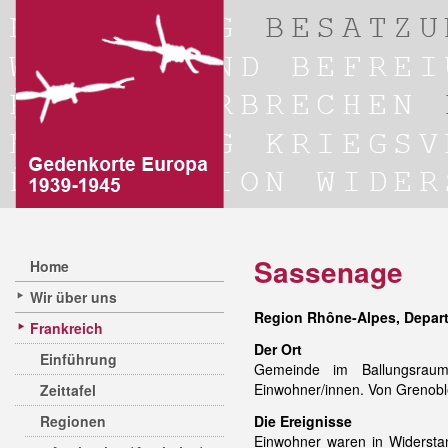
Sassenage
Home
Wir über uns
Region Rhône-Alpes, Depart
Frankreich
Der Ort
Einführung
Gemeinde im Ballungsrau
Einwohner/innen. Von Grenob
Zeittafel
Regionen
Die Ereignisse
Einwohner waren in Widers