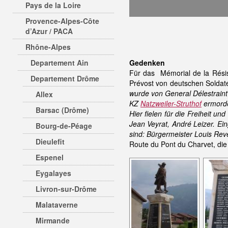
Pays de la Loire
Provence-Alpes-Côte
d’Azur / PACA
Rhône-Alpes
Departement Ain
Gedenken
Für das Mémorial de la Résist
Departement Drôme
Prévost von deutschen Soldat
wurde von General Délestraint
Allex
KZ
Natzweiler-Struthof
ermorde
Barsac (Drôme)
Hier fielen für die Freiheit u
Jean Veyrat, André Leizer. Ei
Bourg-de-Péage
sind: Bürgermeister Louis Rev
Dieulefit
Route du Pont du Charvet, die 
Espenel
Eygalayes
Livron-sur-Drôme
Malataverne
Mirmande