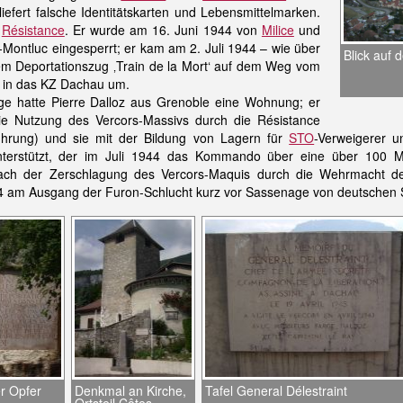
iefert falsche Identitätskarten und Lebensmittelmarken.
r
Résistance
. Er wurde am 16. Juni 1944 von
Milice
und
-Montluc eingesperrt; er kam am 2. Juli 1944 – wie über
Blick auf 
m Deportationszug ‚Train de la Mort‘ auf dem Weg vom
in das KZ Dachau um.
ge hatte Pierre Dalloz aus Grenoble eine Wohnung; er
die Nutzung des Vercors-Massivs durch die Résistance
ührung) und sie mit der Bildung von Lagern für
STO
-Verweigerer 
terstützt, der im Juli 1944 das Kommando über eine über 100 M
nach der Zerschlagung des Vercors-Maquis durch die Wehrmacht d
 am Ausgang der Furon-Schlucht kurz vor Sassenage von deutschen S
r Opfer
Denkmal an Kirche,
Tafel General Délestraint