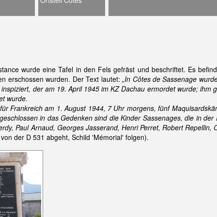
Ortsteil Côtes
ance wurde eine Tafel in den Fels gefräst und beschriftet. Es befind
en erschossen wurden. Der Text lautet:
„In Côtes de Sassenage wurde 
 inspiziert, der am 19. April 1945 im KZ Dachau ermordet wurde; ihm 
t wurde.
nd für Frankreich am 1. August 1944, 7 Uhr morgens, fünf Maquisardskä
ngeschlossen in das Gedenken sind die Kinder Sassenages, die in der
erdy, Paul Arnaud, Georges Jasserand, Henri Perret, Robert Repellin, 
von der D 531 abgeht, Schild 'Mémorial' folgen).