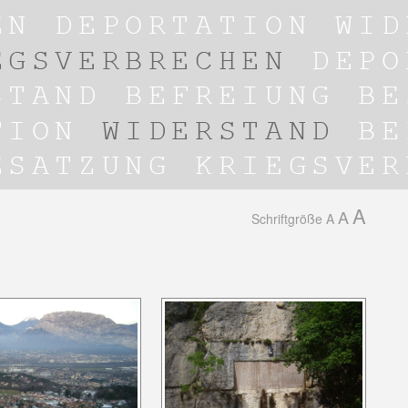
A
A
Schriftgröße
A