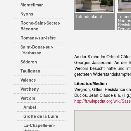
Montélimar
Nyons
Totendenkmal
Totend
Namen
Roche-Saint-Secret-
Résist
Béconne
Deport
Romans-sur-Isère
Saint-Donat-sur-
l'Herbasse
An der Kirche im Ortsteil Cô
Séderon
Georges Jasserand. An der 
Vercors besucht hatte und i
Taulignan
getöteten Widerstandskämpfern
Valence
Literatur/Medien
Vercheny
Vergnon, Gilles: Résistance da
Duclos, Jean-Claude u.a. (Hg.)
Vercors
http://fr.wikipedia.org/wiki/Sa
Ambel
Grotte de la Luire
La-Chapelle-en-