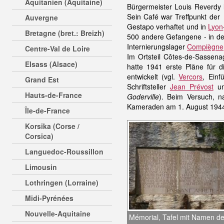
Aquitanien (Aquitaine)
Bürgermeister Louis Reverdy l
Sein Café war Treffpunkt de
Auvergne
Gestapo verhaftet und in
Lyon
Bretagne (bret.: Breizh)
500 andere Gefangene - in de
Internierungslager
Compiègne
Centre-Val de Loire
Im Ortsteil Côtes-de-Sassena
Elsass (Alsace)
hatte 1941 erste Pläne für 
entwickelt (vgl.
Vercors
, Einf
Grand Est
Schriftsteller
Jean Prévost
un
Hauts-de-France
Goderville
). Beim Versuch, 
Kameraden am 1. August 1944
Île-de-France
Korsika (Corse /
Corsica)
Languedoc-Roussillon
Limousin
Lothringen (Lorraine)
Midi-Pyrénées
Nouvelle-Aquitaine
Mémorial, Tafel mit Namen de