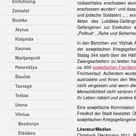
Einführung
rücksichtslos erschossen wur
erschossen wurden
“ und dass
Zeittafel
und jüdische Soldaten) „
… ers
Bezirke
Akten des Lukiškės-Gefäng
Gefangenen zur Exekution an
Alytus
„
Politruk
“, „
Ruhe und Sicherhei
Klaipėda
In den Berichten von Yitzhak
Kaunas
der sowjetischen Kriegsgefa
Stalag 344 starb über die Häl
Marijampolė
Zwangsarbeitern zu leisten ha
Panevėžys
ca. 600
sowjetischen Familienm
Frontverlauf. Außerdem wurde
Šiauliai
ausrüstete und ihnen den Weg
nicht vergessen und wenn die
Tauragė
Menschlichkeit nicht verloren 
Telšiai
ihr Leben riskiert und andere
Utena
Eine sowjetische Kommission 
Friedhof der Stadt bestattet
Vilnius
sowjetischen Kriegsgefangene
Bezdonys
Literatur/Medien
Eišiškės
Christoph Dieckmann 2011, Bd