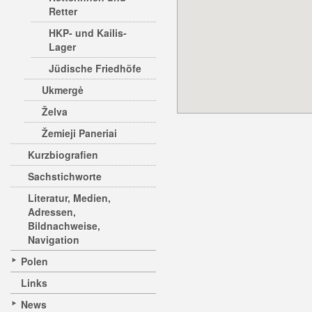
Retter
HKP- und Kailis-
Lager
Jüdische Friedhöfe
Ukmergė
Želva
Žemieji Paneriai
Kurzbiografien
Sachstichworte
Literatur, Medien,
Adressen,
Bildnachweise,
Navigation
Polen
Links
News