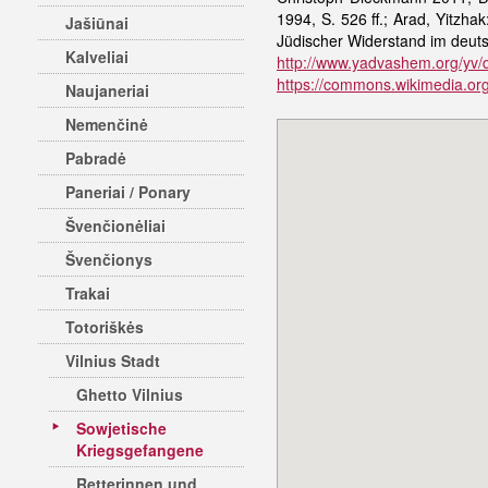
1994, S. 526 ff.; Arad, Yitzha
Jašiūnai
Jüdischer Widerstand im deut
Kalveliai
http://www.yadvashem.org/yv/
https://commons.wikimedia.org/
Naujaneriai
Nemenčinė
Pabradė
Paneriai / Ponary
Švenčionėliai
Švenčionys
Trakai
Totoriškės
Vilnius Stadt
Ghetto Vilnius
Sowjetische
Kriegsgefangene
Retterinnen und