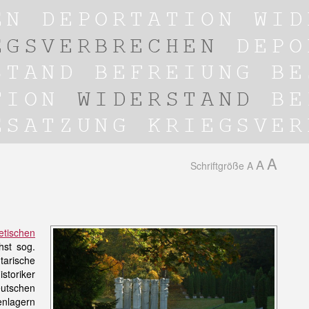
A
A
Schriftgröße
A
etischen
hst sog.
tarische
storiker
utschen
nlagern