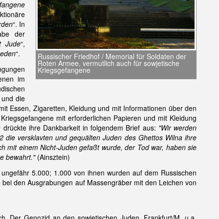
fangene
ktionäre
rden
“. In
abe der
st Jude
“,
Reden
“.
Russischer Friedhof / Memorial für Soldaten der
Roten Armee, vermutlich auch für sowjetische
ngungen
Kriegsgefangene
genen im
üdischen
 und die
 mit Essen, Zigaretten, Kleidung und mit Informationen über den
 Kriegsgefangene mit erforderlichen Papieren und mit Kleidung
drückte ihre Dankbarkeit in folgendem Brief aus:
"Wir werden
2 die versklavten und gequälten Juden des Ghettos Wilna ihre
räch mit einem Nicht-Juden gefaßt wurde, der Tod war, haben sie
te bewahrt."
(Ainsztein)
uf ungefähr 5.000; 1.000 von ihnen wurden auf dem Russischen
ie bei den Ausgrabungen auf Massengräber mit den Leichen von
ch. Der Genozid an den sowjetischen Juden, Frankfurt/M. u.a.