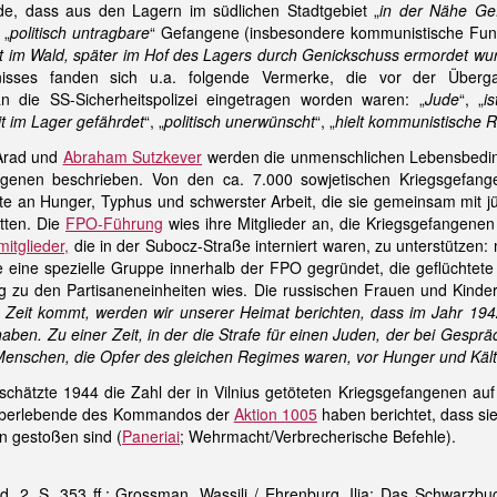
de, dass aus den Lagern im südlichen Stadtgebiet „
in der Nähe Ge
 „
politisch untragbare
“ Gefangene (insbesondere kommunistische Fun
t im Wald, später im Hof des Lagers durch Genickschuss ermordet wu
nisses fanden sich u.a. folgende Vermerke, die vor der Überg
 die SS-Sicherheitspolizei eingetragen worden waren: „
Jude
“, „
i
t im Lager gefährdet
“, „
politisch unerwünscht
“, „
hielt kommunistische 
 Arad und
Abraham Sutzkever
werden die unmenschlichen Lebensbedi
ngenen beschrieben. Von den ca. 7.000 sowjetischen Kriegsgefan
fte an Hunger, Typhus und schwerster Arbeit, die sie gemeinsam mit j
tten. Die
FPO-Führung
wies ihre Mitglieder an, die Kriegsgefangenen
itglieder,
die in der Subocz-Straße interniert waren, zu unterstützen:
 eine spezielle Gruppe innerhalb der FPO gegründet, die geflüchtete
 zu den Partisaneneinheiten wies. Die russischen Frauen und Kinder 
 Zeit kommt, werden wir unserer Heimat berichten, dass im Jahr 194
haben. Zu einer Zeit, in der die Strafe für einen Juden, der bei Gesp
 Menschen, die Opfer des gleichen Regimes waren, vor Hunger und Käl
schätzte 1944 die Zahl der in Vilnius getöteten Kriegsgefangenen a
. Überlebende des Kommandos der
Aktion 1005
haben berichtet, dass s
n gestoßen sind (
Paneriai
; Wehrmacht/Verbrecherische Befehle).
. 2, S. 353 ff.; Grossman, Wassili / Ehrenburg, Ilja: Das Schwarzbu