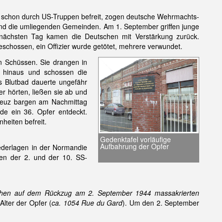
schon durch US-Truppen befreit, zogen deutsche Wehrmachts-
d die umliegenden Gemeinden. Am 1. September griffen junge
 nächsten Tag kamen die Deutschen mit Verstärkung zurück.
chossen, ein Offizier wurde getötet, mehrere verwundet.
n Schüssen. Sie drangen in
n hinaus und schossen die
s Blutbad dauerte ungefähr
r hörten, ließen sie ab und
reuz bargen am Nachmittag
de ein 36. Opfer entdeckt.
heiten befreit.
Gedenktafel vorläufige
Aufbahrung der Opfer
ederlagen in der Normandie
ten der 2. und der 10. SS-
hen auf dem Rückzug am 2. September 1944 massakrierten
lter der Opfer (
ca. 1054 Rue du Gard
). Um den 2. September