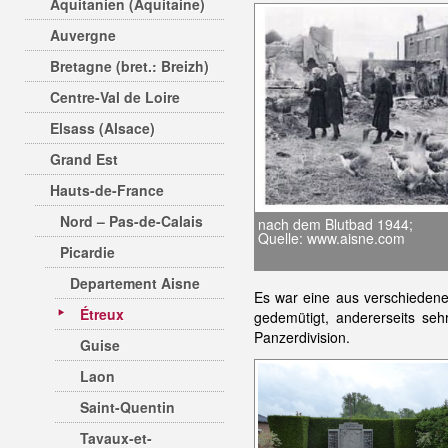
Aquitanien (Aquitaine)
Auvergne
Bretagne (bret.: Breizh)
Centre-Val de Loire
Elsass (Alsace)
Grand Est
Hauts-de-France
Nord – Pas-de-Calais
nach dem Blutbad 1944;
Quelle: www.aisne.com
Picardie
Departement Aisne
Es war eine aus verschiedene
Étreux
gedemütigt, andererseits se
Panzerdivision.
Guise
Laon
Saint-Quentin
Tavaux-et-