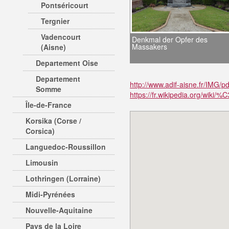
Pontséricourt
Tergnier
Vadencourt
Denkmal der Opfer des
Massakers
(Aisne)
Departement Oise
Departement
http://www.adif-aisne.fr/IMG
Somme
https://fr.wikipedia.org/wiki/
Île-de-France
Korsika (Corse /
Corsica)
Languedoc-Roussillon
Limousin
Lothringen (Lorraine)
Midi-Pyrénées
Nouvelle-Aquitaine
Pays de la Loire