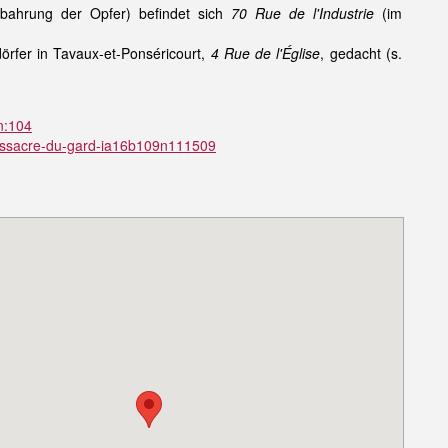
ufbahrung der Opfer) befindet sich
70 Rue de l'Industrie
(im
örfer in Tavaux-et-Ponséricourt,
4 Rue de l'Église
, gedacht (s.
/n:104
-massacre-du-gard-ia16b109n111509