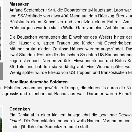
Massaker
Anfang September 1944, die Departements-Hauptstadt Laon war 
und SS-Verbände von etwa 400 Mann auf dem Rückzug Étreux un
Résistants einen Konvoi an und verletzten einen Fahrer. Am
Frühmorgens wurden sie im Weiler Gard von einer Anhöhe aus bes
Die Deutschen vermuteten die Einwohner des Weilers hinter de
die Häuser ein, jagten Frauen und Kinder mit Gewehrkolbe
Männer brutal nieder. Zahllose Häuser wurden angezündet. Da
zwei Stunden. Erst als die deutschen Soldaten US-Kanonendonne
zogen sich nach Norden zurück. Einwohner/innen und Rotes K
35 Tote und bahrten sie vorläufig auf. Eine Woche später wur
Wenig später wurde Étreux von US-Truppen und französischen Ein
Beteiligte deutsche Soldaten
n Einheiten zusammengewürfelte Truppe, die einerseits durch die Ni
hr agressiv und offenbar auf Rache aus war. Darunter waren Einhei
Gedenken
Ein Denkmal in einer kleinen Anlage ehrt die „
von den Deutsc
Opfer
“. Die Gedenktafeln nennen jeweils Namen, Vornamen und A
findet jährlich eine Gedenkzeremonie statt.