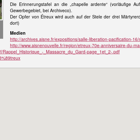
Die Erinnerungstafel an die „chapelle ardente“ (vorläufige A
Gewerbegebiet, bei Archiveco).
Der Opfer von Étreux wird auch auf der Stele der drei Märtyrerd
dort)
Medien
http://archives.aisne.fr/expositions/salle-liberation-pacification-16
http://www.aisnenouvelle.fr/region/etreux-70e-anniversaire-du
/pdf/Rappel_Historique_-_Massacre_du_Gard-page_1et_2-.pdf
%C3%89treux