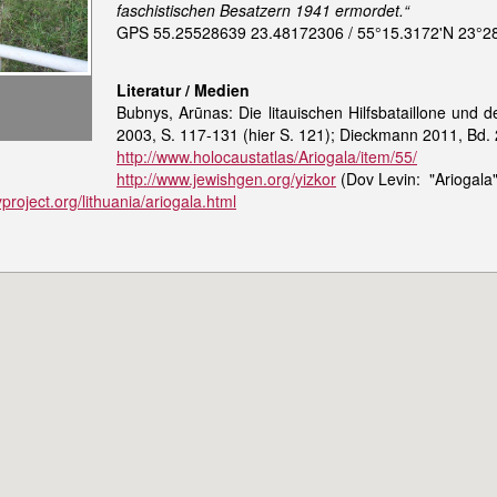
faschistischen Besatzern 1941 ermordet.“
GPS 55.25528639 23.48172306 / 55°15.3172'N 23°2
Literatur / Medien
Bubnys, Arūnas
:
Die litauischen Hilfsbataillone und 
2003
, S. 117-131 (hier
S. 121); Dieckmann 2011, Bd. 2
http://www.holocaustatlas/Ariogala/item/55/
http://www.jewishgen.org/yizkor
(Dov Levin: "Ariogala
project.org/lithuania/ariogala.html