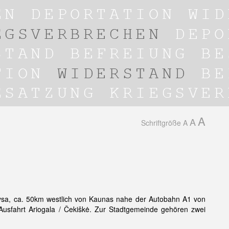
A
A
Schriftgröße
A
Dubysa, ca. 50km westlich von Kaunas nahe der Autobahn A1 von
usfahrt Ariogala / Čekiškė. Zur Stadtgemeinde gehören zwei