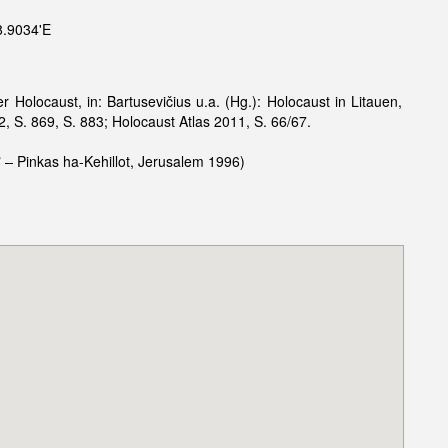
8.9034'E
der Holocaust, in:
Bartusevičius u.a. (Hg.): Holocaust in Litauen,
, S. 869, S. 883; Holocaust Atlas 2011, S. 66/67.
"
–
Pinkas ha-Kehillot, Jerusalem 1996)