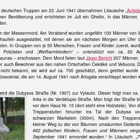
 deutschen Truppen am 23. Juni 1941 übernahmen Litauische „
Aufstä
chen Bevölkerung und errichteten im Juli ein Ghetto, in das Männ
den.
 der Massenmord. Am Vorabend wurden ungefähr 100 Männer von lita
chaufeln ausgestattet, mit denen sie am nächsten Morgen am Ufer 
en. In Gruppen von je 50 Menschen, Frauen und Kinder zuerst, wur
n Polizisten und „Weißarmbindern“
–
unterstützt von ca. 20 A
Kaunas
–
erschossen. Dem Mord fielen laut
Jäger-Bericht
207 Männer, 
er auch Bewohner aus den nahen Ortschaften Čekiškė und Veliuona. Di
s nicht bekannt, sie wird auf ca. 700 geschätzt, denn getötet wurde
osvainiai, die am 14. August 1941 nach Ariogala verschleppt worden 
wird die Dubysos Straße (Nr. 1907) zur Vytauto. Dieser folgt man ca
links in die
Verdėlupio-Straße. Man folgt der Straße b
vor dem Haus Nr. 15 (dort steht eine Holzstele). Von 
Treppenstufen hinunter ins Tal der Dubysa v
schwarzen Markstein (300m). Nach den Treppenst
kleiner Weg zu der von Bäumen umsäumten Gedenkstät
662 jüdischen Kindern, Frauen und Männern vergo
September 1941 ermordet wurden.“
In Litauisch: „
7