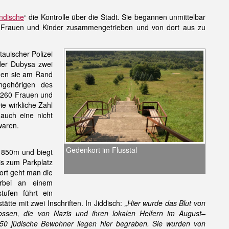
ndische
“ die Kontrolle über die Stadt. Sie begannen unmittelbar
er, Frauen und Kinder zusammengetrieben und von dort aus zu
uischer Polizei
der Dubysa zwei
den sie am Rand
ngehörigen des
260 Frauen und
e wirkliche Zahl
 auch eine nicht
waren.
Gedenkort im Flusstal
. 850m und biegt
is zum Parkplatz
dort geht man die
orbei an einem
ufen führt ein
te mit zwei Inschriften. In Jiddisch:
„Hier wurde das Blut von
ssen, die von Nazis und ihren lokalen Helfern im August–
50 jüdische Bewohner liegen hier begraben. Sie wurden von