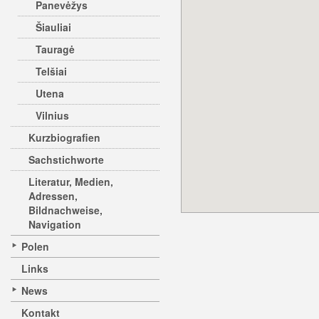
Panevėžys
Šiauliai
Tauragė
Telšiai
Utena
Vilnius
Kurzbiografien
Sachstichworte
Literatur, Medien,
Adressen,
Bildnachweise,
Navigation
Polen
Links
News
Kontakt