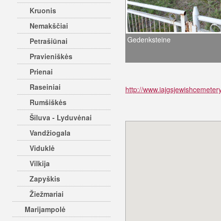
Kruonis
Nemakščiai
Gedenksteine
Petrašiūnai
Pravieniškės
Prienai
Raseiniai
http://www.iajgsjewishcemetery
Rumšiškės
Šiluva - Lyduvėnai
Vandžiogala
Viduklė
Vilkija
Zapyškis
Žiežmariai
Marijampolė