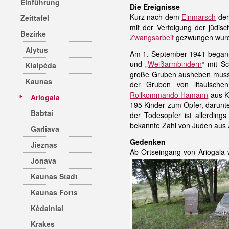
Einführung
Die Ereignisse
Kurz nach dem
Einmarsch
der
Zeittafel
mit der Verfolgung der jüdis
Bezirke
Zwangsarbeit
gezwungen wur
Alytus
Am 1. September 1941 begann
und „
Weißarmbindern
“ mit S
Klaipėda
große Gruben ausheben musst
Kaunas
der Gruben von litauische
Rollkommando Hamann
aus 
Ariogala
195 Kinder zum Opfer, darunt
Babtai
der Todesopfer ist allerding
bekannte Zahl von Juden aus J
Garliava
Gedenken
Jieznas
Ab Ortseingang von Ariogala 
Jonava
Kaunas Stadt
Kaunas Forts
Kėdainiai
Krakes