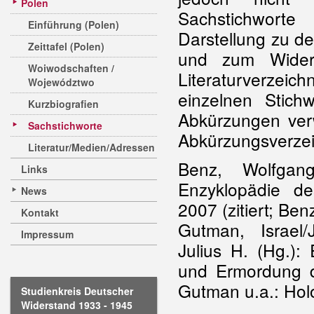
Polen
Sachstichworte
Einführung (Polen)
Darstellung zu d
Zeittafel (Polen)
und zum Widers
Woiwodschaften /
Literaturverzei
Województwo
einzelnen Stich
Kurzbiografien
Abkürzungen ver
Sachstichworte
Abkürzungsverzei
Literatur/Medien/Adressen
Benz, Wolfgan
Links
Enzyklopädie de
News
2007 (zitiert; Be
Kontakt
Gutman, Israel/
Impressum
Julius H. (Hg.):
und Ermordung de
Gutman u.a.: Hol
Studienkreis Deutscher
Widerstand 1933 - 1945