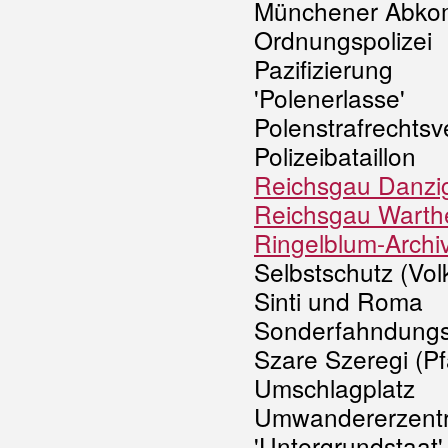
Münchener Abk
Ordnungspolizei
Pazifizierung
'Polenerlasse'
Polenstrafrechts
Polizeibataillon
Reichsgau Danzi
Reichsgau Warth
Ringelblum-Archi
Selbstschutz (Vol
Sinti und Roma
Sonderfahndungs
Szare Szeregi (Pf
Umschlagplatz
Umwandererzentra
'Untergrundstaat'