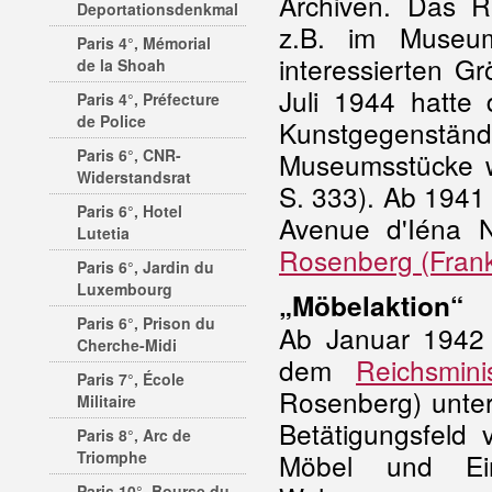
Archiven. Das R
Deportationsdenkmal
z.B. im Museu
Paris 4°, Mémorial
interessierten G
de la Shoah
Juli 1944 hatte
Paris 4°, Préfecture
de Police
Kunstgegenstä
Paris 6°, CNR-
Museumsstücke we
Widerstandsrat
S. 333). Ab 1941
Paris 6°, Hotel
Avenue d'Iéna 
Lutetia
Rosenberg (Frank
Paris 6°, Jardin du
Luxembourg
„Möbelaktion“
Paris 6°, Prison du
Ab Januar 1942 
Cherche-Midi
dem
Reichsmin
Paris 7°, École
Rosenberg) unters
Militaire
Betätigungsfeld 
Paris 8°, Arc de
Triomphe
Möbel und Einr
Paris 10°, Bourse du