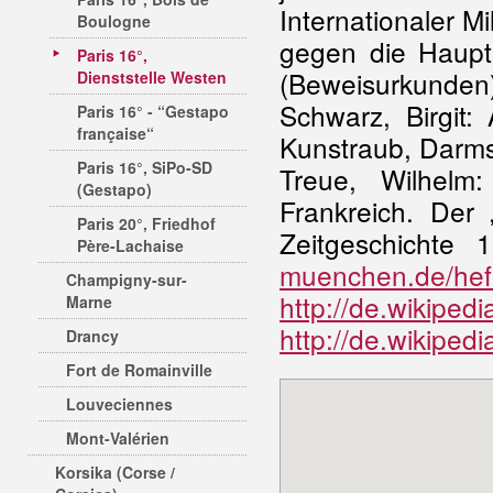
Internationaler M
Boulogne
gegen die Hauptk
Paris 16°,
(Beweisurkunden
Dienststelle Westen
Schwarz, Birgit:
Paris 16° - “Gestapo
française“
Kunstraub, Darm
Paris 16°, SiPo-SD
Treue, Wilhelm:
(Gestapo)
Frankreich. Der „
Paris 20°, Friedhof
Zeitgeschichte
Père-Lachaise
muenchen.de/heft
Champigny-sur-
http://de.wikipedi
Marne
http://de.wikiped
Drancy
Fort de Romainville
Louveciennes
Mont-Valérien
Korsika (Corse /