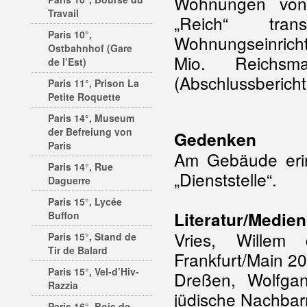
Wohnungen von 
Travail
„Reich“ tran
Paris 10°,
Wohnungseinrich
Ostbahnhof (Gare
Mio. Reichs
de l’Est)
(Abschlussbericht
Paris 11°, Prison La
Petite Roquette
Paris 14°, Museum
der Befreiung von
Gedenken
Paris
Am Gebäude erinn
Paris 14°, Rue
„Dienststelle“.
Daguerre
Paris 15°, Lycée
Literatur/Medien
Buffon
Vries, Willem
Paris 15°, Stand de
Tir de Balard
Frankfurt/Main 2
Paris 15°, Vel-d’Hiv-
Dreßen, Wolfgan
Razzia
jüdische Nachbar
Paris 16°, Bois de