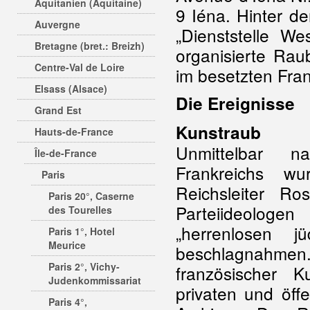
Aquitanien (Aquitaine)
9 Iéna. Hinter de
Auvergne
„Dienststelle We
Bretagne (bret.: Breizh)
organisierte Ra
Centre-Val de Loire
im besetzten Fran
Elsass (Alsace)
Die Ereignisse
Grand Est
Kunstraub
Hauts-de-France
Unmittelbar 
Île-de-France
Frankreichs wu
Paris
Reichsleiter R
Paris 20°, Caserne
Parteiideologen
des Tourelles
„herrenlosen 
Paris 1°, Hotel
Meurice
beschlagnahme
Paris 2°, Vichy-
französischer K
Judenkommissariat
privaten und öff
Paris 4°,