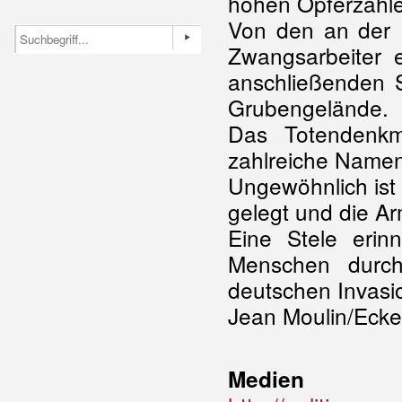
hohen Opferzahle
Von den an der 
Zwangsarbeiter 
anschließenden 
Grubengelände.
Das Totendenkm
zahlreiche Namen
Ungewöhnlich ist 
gelegt und die Ar
Eine Stele eri
Menschen durc
deutschen Invasio
Jean Moulin/Ecke
Medien