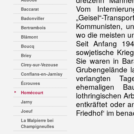
Vom Internieru
Baccarat
„Geisel“-Transpo
Badonviller
Kommunisten, und
Bertrambois
wo die meisten 
Blâmont
Seit Anfang 19
Boucq
sowjetische Krie
Briey
Sie waren in Bar
Cirey-sur-Vezouse
Grubengelände la
Conflans-en-Jarnisy
verlangten Tag
Écrouves
ehemaligen Bau
Homécourt
lothringischen Arb
Jarny
entkräftet oder a
Friedhof‘ im ben
Joeuf
La Malpierre bei
Champigneulles