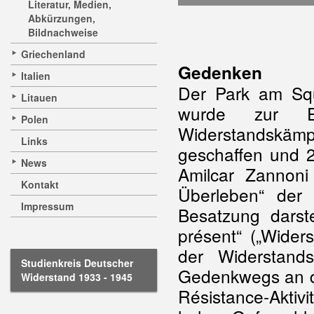
Literatur, Medien,
Abkürzungen,
Bildnachweise
Griechenland
Gedenken
Italien
Der Park am Squ
Litauen
wurde zur Er
Polen
Widerstandskämpf
Links
geschaffen und 2
News
Amilcar Zannoni 
Kontakt
Überleben“ der
Impressum
Besatzung darst
présent“ („Wider
der Widerstand
Studienkreis Deutscher
Gedenkwegs an di
Widerstand 1933 - 1945
Résistance-Aktiv