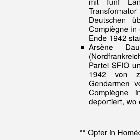
mit fünf La
Transformat
Deutschen üb
Compiègne in d
Ende 1942 sta
Arsène Dau
(Nordfrankreich
Partei SFIO u
1942 von zw
Gendarmen ve
Compiègne in
deportiert, w
** Opfer in Homéc