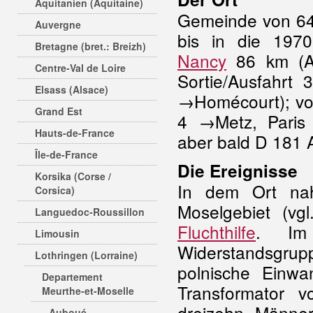
Aquitanien (Aquitaine)
Gemeinde von 64
Auvergne
bis in die 197
Bretagne (bret.: Breizh)
Nancy
86 km (A 
Centre-Val de Loire
Sortie/Ausfahrt
Elsass (Alsace)
→Homécourt); v
Grand Est
4 →Metz, Paris b
Hauts-de-France
aber bald D 181
Île-de-France
Die Ereignisse
Korsika (Corse /
In dem Ort na
Corsica)
Moselgebiet (v
Languedoc-Roussillon
Fluchthilfe
. Im 
Limousin
Widerstandsgrupp
Lothringen (Lorraine)
polnische Einw
Departement
Transformator 
Meurthe-et-Moselle
dreizehn Männe
Auboué