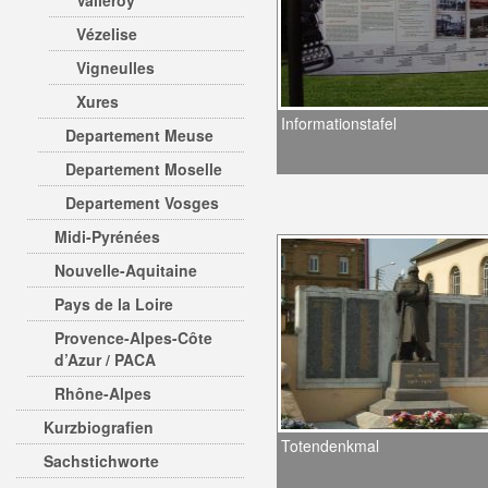
Valleroy
Vézelise
Vigneulles
Xures
Informationstafel
Departement Meuse
Departement Moselle
Departement Vosges
Midi-Pyrénées
Nouvelle-Aquitaine
Pays de la Loire
Provence-Alpes-Côte
d’Azur / PACA
Rhône-Alpes
Kurzbiografien
Totendenkmal
Sachstichworte