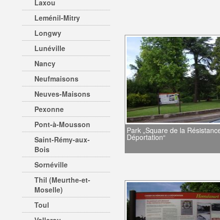
Laxou
Leménil-Mitry
Longwy
Lunéville
Nancy
Neufmaisons
Neuves-Maisons
Pexonne
Pont-à-Mousson
Park „Square de la Résistance
Déportation“
Saint-Rémy-aux-
Bois
Sornéville
Thil (Meurthe-et-
Moselle)
Toul