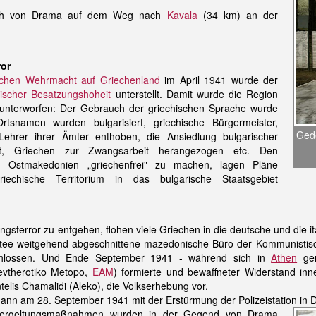
lich von Drama auf dem Weg nach
Kavala
(34 km) an der
ror
tschen Wehrmacht auf Griechenland
im April 1941 wurde der
rischer Besatzungshoheit
unterstellt. Damit wurde die Region
g unterworfen: Der Gebrauch der griechischen Sprache wurde
tsnamen wurden bulgarisiert, griechische Bürgermeister,
Gede
n, Lehrer ihrer Ämter enthoben, die Ansiedlung bulgarischer
t, Griechen zur Zwangsarbeit herangezogen etc. Den
d Ostmakedonien „griechenfrei" zu machen, lagen Pläne
iechische Territorium in das bulgarische Staatsgebiet
sterror zu entgehen, flohen viele Griechen in die deutsche und die i
ee weitgehend abgeschnittene mazedonische Büro der Kommunistische
chlossen. Und Ende September 1941 - während sich in
Athen
ger
levtherotiko Metopo,
EAM
) formierte und bewaffneter Widerstand inn
elis Chamalidi (Aleko), die Volkserhebung vor.
nn am 28. September 1941 mit der Erstürmung der Polizeistation in Dox
Vergeltungsmaßnahmen wurden in der Gegend von Drama