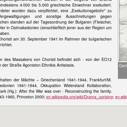
indestens 4.000 bis 5.000 griechische Einwohner exekutiert.
deter wurden dazu verpflichtet, eine „Exekutionsgebühr" zu
Vergewaltigungen und sonstige Ausschreitungen gegen
chen standen auf der Tagesordnung der Bulgaren (Fleischer,
fer in Ostmakedonien (einschließlich jener aus der Region um
haben.
Choristi am 30. September 1941 im Rahmen der bulgarischen
ichtet.
er des Massakers von Choristi befindet sich - von der EO12
er Straße Agoniston Ethnikis Antistasis.
Gede
chatten der Mächte – Griechenland 1941-1944, Frankfurt/M.
edonien 1941-1944, Okkupation Widerstand Kollaboration,
k (Hg.): After the War was over - Reconstructing the family,
943-1960, Princeton 2000;
en.wikipedia.org/wiki/Drama_uprising
;
en.wik