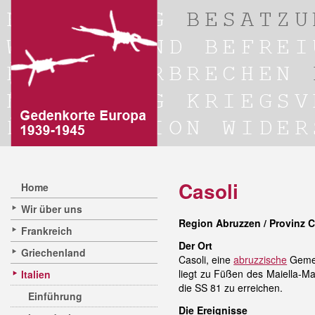
Casoli
Home
Wir über uns
Region Abruzzen / Provinz C
Frankreich
Der Ort
Griechenland
Casoli, eine
abruzzische
Gemei
liegt zu Füßen des Maiella-Mas
Italien
die SS 81 zu erreichen.
Einführung
Die Ereignisse