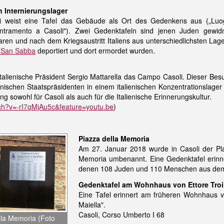
 Internierungslager
i weist eine Tafel das Gebäude als Ort des Gedenkens aus („Luo
ramento a Casoli"). Zwei Gedenktafeln sind jenen Juden gewidm
ren und nach dem Kriegsaustritt Italiens aus unterschiedlichsten Lag
t San Sabba
deportiert und dort ermordet wurden.
alienische Präsident Sergio Mattarella das Campo Casoli. Dieser Besuc
enischen Staatspräsidenten in einem italienischen Konzentrationslager
g sowohl für Casoli als auch für die Italienische Erinnerungskultur.
ch?v=-rI7qMjAu5c&feature=youtu.be
)
Piazza della Memoria
Am 27. Januar 2018 wurde in Casoli der Pla
Memoria umbenannt. Eine Gedenktafel erinner
denen 108 Juden und 110 Menschen aus dem
Gedenktafel am Wohnhaus von Ettore Troi
Eine Tafel erinnert am früheren Wohnhaus vo
Maiella".
Casoli, Corso Umberto I 68
lla Memoria (Foto