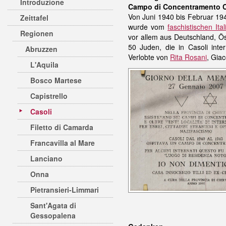
Introduzione
Campo di Concentramento C
Von Juni 1940 bis Februar 1944
Zeittafel
wurde vom
faschistischen Ital
Regionen
vor allem aus Deutschland, Ös
50 Juden, die in Casoli int
Abruzzen
Verlobte von
Rita Rosani
, Gia
L'Aquila
Bosco Martese
Capistrello
Casoli
Filetto di Camarda
Francavilla al Mare
Lanciano
Onna
Pietransieri-Limmari
Sant'Agata di
Gessopalena