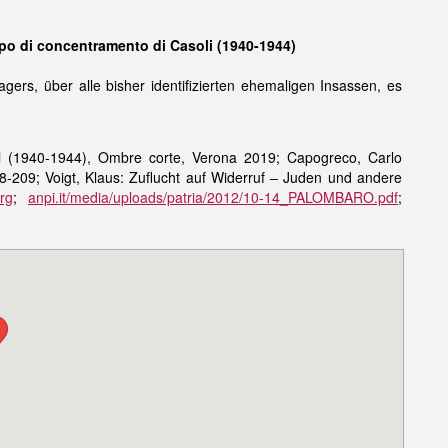
po di concentramento di Casoli (1940-1944)
agers, über alle bisher identifizierten ehemaligen Insassen, es
oli (1940-1944), Ombre corte, Verona 2019; Capogreco, Carlo
208-209; Voigt, Klaus: Zuflucht auf Widerruf – Juden und andere
rg
;
anpi.it/media/uploads/patria/2012/10-14_PALOMBARO.pdf
;