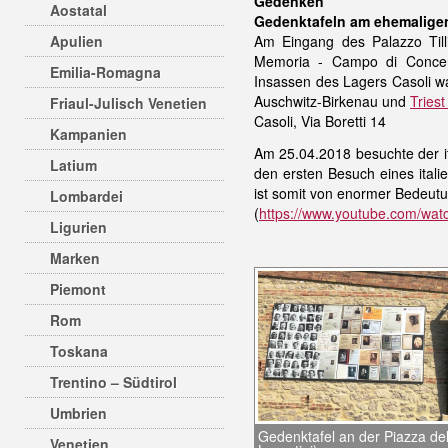
Gedenken
Aostatal
Gedenktafeln am ehemaligen
Apulien
Am Eingang des Palazzo Till
Memoria - Campo di Concent
Emilia-Romagna
Insassen des Lagers Casoli wa
Auschwitz-Birkenau und
Tries
Friaul-Julisch Venetien
Casoli, Via Boretti 14
Kampanien
Am 25.04.2018 besuchte der it
Latium
den ersten Besuch eines itali
ist somit von enormer Bedeutun
Lombardei
(
https://www.youtube.com/wat
Ligurien
Marken
Piemont
Rom
Toskana
Trentino – Südtirol
Umbrien
Gedenktafel an der Piazza de
Venetien