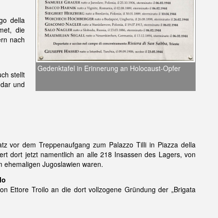
go della
et, die
ern nach
Gedenktafel in Erinnerung an Holocaust-Opfer
h stellt
 dar und
tz vor dem Treppenaufgang zum Palazzo Tilli in Piazza della
t dort jetzt namentlich an alle 218 Insassen des Lagers, von
 ehemaligen Jugoslawien waren.
lo
n Ettore Troilo an die dort vollzogene Gründung der „Brigata