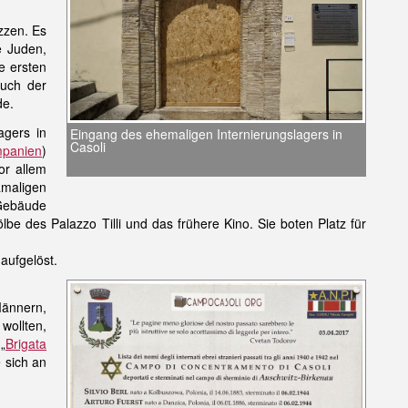
zzen. Es
e Juden,
ie ersten
auch der
de.
agers in
Eingang des ehemaligen Internierungslagers in
Casoli
panien
)
or allem
amaligen
Gebäude
e des Palazzo Tilli und das frühere Kino. Sie boten Platz für
aufgelöst.
ännern,
wollten,
„
Brigata
e sich an