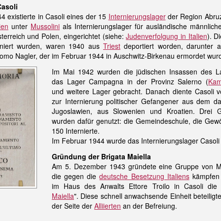
asoli
 existierte in Casoli eines der 15
Internierungslager
der Region Abru
ien
unter
Mussolini
als Internierungslager für ausländische männlich
terreich und Polen, eingerichtet (siehe:
Judenverfolgung in Italien
). D
erniert wurden, waren 1940 aus
Triest
deportiert worden, darunter 
como Nagler, der im Februar 1944 in Auschwitz-Birkenau ermordet wur
Im Mai 1942 wurden die jüdischen Insassen des L
das Lager Campagna in der Provinz Salerno (
Kam
und weitere Lager gebracht. Danach diente Casoli v
zur Internierung politischer Gefangener aus dem d
Jugoslawien, aus Slowenien und Kroatien. Drei 
wurden dafür genutzt: die Gemeindeschule, die Gewölb
150 Internierte.
Im Februar 1944 wurde das Internierungslager Casoli 
Gründung der Brigata Maiella
Am 5. Dezember 1943 gründete eine Gruppe von M
die gegen die
deutsche Besetzung Italiens
kämpfen 
im Haus des Anwalts Ettore Troilo in Casoli die 
Maiella
". Diese schnell anwachsende Einheit beteiligt
der Seite der
Alliierten
an der Befreiung.