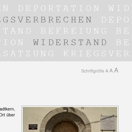
A
A
Schriftgröße
A
adtkern,
Ort über