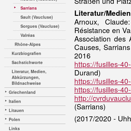
Straßen und Plät
Sarrians
Literatur/Medien
Sault (Vaucluse)
Arnoux, Claude
Sorgues (Vaucluse)
Résistance en Va
Valréas
Association des 
Rhône-Alpes
Causes, Sarrians
Kurzbiografien
2016
https://fusilles-
Sachstichworte
Durand)
Literatur, Medien,
Abkürzungen,
https://fusilles-4
Bildnachweise
https://fusilles-4
Griechenland
http://cvrduvauc
Italien
(Sarrians)
Litauen
(2017/2020 - Uhh
Polen
Links