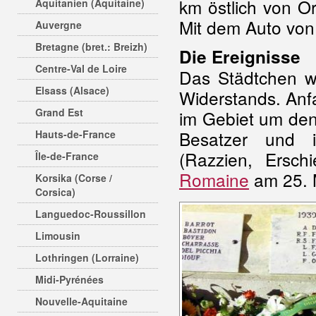
km östlich von 
Aquitanien (Aquitaine)
Mit dem Auto vo
Auvergne
Bretagne (bret.: Breizh)
Die Ereignisse
Centre-Val de Loire
Das Städtchen w
Elsass (Alsace)
Widerstands. Anf
Grand Est
im Gebiet um den
Besatzer und i
Hauts-de-France
(Razzien, Ersch
Île-de-France
Romaine
am 25. 
Korsika (Corse /
Corsica)
Languedoc-Roussillon
Limousin
Lothringen (Lorraine)
Midi-Pyrénées
Nouvelle-Aquitaine