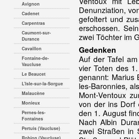
Ventoux mit Leb
Avignon
Denunziation, vo
Cadenet
gefoltert und z
Carpentras
erschossen. Sei
Caumont-sur-
zwei Töchter im 
Durance
Gedenken
Cavaillon
Auf der Tafel a
Fontaine-de-
Vaucluse
vier Toten des 1
Le Beaucet
genannt: Marius 
L’Isle-sur-la-Sorgue
les-Baronnies, al
Mont-Ventoux zur
Malaucène
von der ins Dorf
Monieux
den 1. August fi
Pernes-les-
Fontaines
Nach Albin Dura
Pertuis (Vaucluse)
zwei Straßen in 
Robion (Vaucluse)