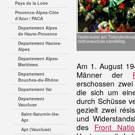
Pays de la Loire
Provence-Alpes-Côte
d’Azur / PACA
Departement Alpes
de Haute-Provence
Gedenkafel am Totendenkmal;
cvdruvaucluse.canalblog
Departement Hautes-
Alpes
Departement Alpes-
Am 1. August 1
Maritimes
Männer der
Departement
Bouches-du-Rhône
erschossen zwei
Departement Var
die sich um ei
Departement
durch Schüsse ve
Vaucluse
gezielt zwei rés
Saint-Saturnin-lès-
und Widerstands
Apt
des
Front Natio
Apt (Vaucluse)