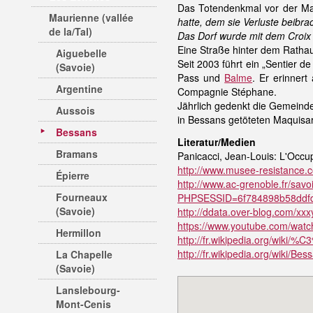
Das Totendenkmal vor der Mai
Maurienne (vallée
hatte, dem sie Verluste beibra
de la/Tal)
Das Dorf wurde mit dem Croix
Eine Straße hinter dem Ratha
Aiguebelle
Seit 2003 führt ein „Sentier 
(Savoie)
Pass und
Balme
. Er erinner
Argentine
Compagnie Stéphane.
Jährlich gedenkt die Gemeind
Aussois
in Bessans getöteten Maquisar
Bessans
Literatur/Medien
Bramans
Panicacci, Jean-Louis: L'Occu
http://www.musee-resistance.c
Épierre
http://www.ac-grenoble.fr/sa
Fourneaux
PHPSESSID=6f784898b58ddfd
(Savoie)
http://ddata.over-blog.com/x
https://www.youtube.com/wat
Hermillon
http://fr.wikipedia.org/wiki/%
http://fr.wikipedia.org/wiki/Bes
La Chapelle
(Savoie)
Lanslebourg-
Mont-Cenis