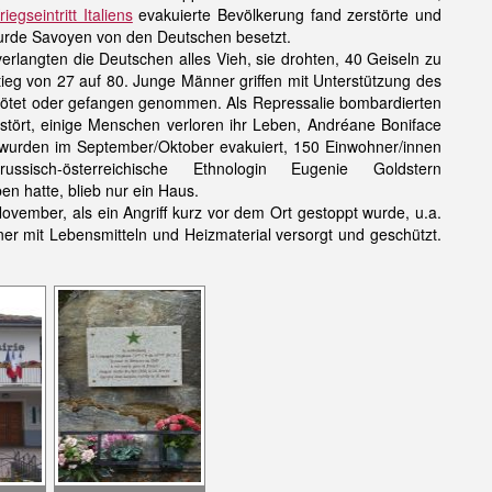
riegseintritt Italiens
evakuierte Bevölkerung fand zerstörte und
rde Savoyen von den Deutschen besetzt.
langten die Deutschen alles Vieh, sie drohten, 40 Geiseln zu
ieg von 27 auf 80. Junge Männer griffen mit Unterstützung des
etötet oder gefangen genommen. Als Repressalie bombardierten
tört, einige Menschen verloren ihr Leben, Andréane Boniface
 wurden im September/Oktober evakuiert, 150 Einwohner/innen
h-österreichische Ethnologin Eugenie Goldstern
en hatte, blieb nur ein Haus.
vember, als ein Angriff kurz vor dem Ort gestoppt wurde, u.a.
r mit Lebensmitteln und Heizmaterial versorgt und geschützt.