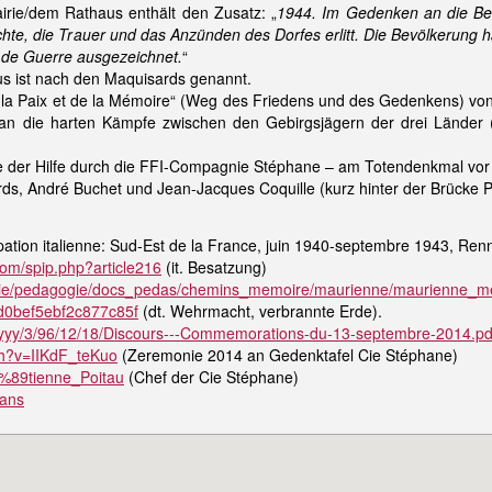
rie/dem Rathaus enthält den Zusatz: „
1944. Im Gedenken an die Be
chte, die Trauer und das Anzünden des Dorfes erlitt. Die Bevölkerung hat
 de Guerre ausgezeichnet.
“
us ist nach den Maquisards genannt.
de la Paix et de la Mémoire“ (Weg des Friedens und des Gedenkens) von 
t an die harten Kämpfe zwischen den Gebirgsjägern der drei Länder (
e der Hilfe durch die FFI-Compagnie Stéphane – am Totendenkmal vor 
ds, André Buchet und Jean-Jacques Coquille (kurz hinter der Brücke P
pation italienne: Sud-Est de la France, juin 1940-septembre 1943, Re
om/spip.php?article216
(it. Besatzung)
voie/pedagogie/docs_pedas/chemins_memoire/maurienne/maurienne_me
0bef5ebf2c877c85f
(dt. Wehrmacht, verbrannte Erde).
xxyyy/3/96/12/18/Discours---Commemorations-du-13-septembre-2014.pd
ch?v=IIKdF_teKuo
(Zeremonie 2014 an Gedenktafel Cie Stéphane)
C3%89tienne_Poitau
(Chef der Cie Stéphane)
sans