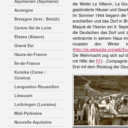
Aquitanien (Aquitaine)
die Weiler Le Villaron, La G
geplünderte Häuser und Gesc
Auvergne
Im Sommer 1944 begann die We
Bretagne (bret.: Breizh)
erschießen und das Dorf in Br
Maquis de l'Iseran am 9. Sep
Centre-Val de Loire
die Deutschen das Dorf und z
Elsass (Alsace)
verbrannte in seinem Haus im
mussten den Winter im 
Grand Est
(
http://de.wikipedia.org/wiki/
Hauts-de-France
Die Wehrmacht zog sich auf di
mit Hilfe der
FFI
- „Compagnie 
Île-de-France
Erst mit dem Rückzug der Deut
Korsika (Corse /
Corsica)
Languedoc-Roussillon
Limousin
Lothringen (Lorraine)
Midi-Pyrénées
Nouvelle-Aquitaine