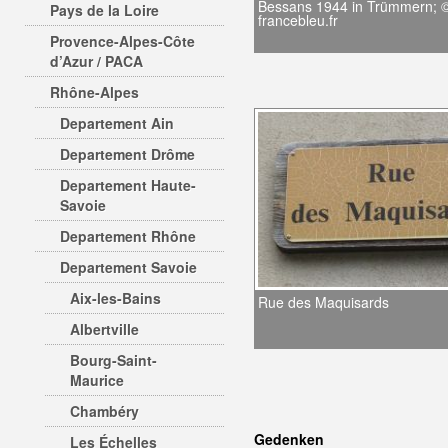
Bessans 1944 in Trümmern; 
Pays de la Loire
francebleu.fr
Provence-Alpes-Côte
d’Azur / PACA
Rhône-Alpes
Departement Ain
Departement Drôme
Departement Haute-
Savoie
Departement Rhône
Departement Savoie
Aix-les-Bains
Rue des Maquisards
Albertville
Bourg-Saint-
Maurice
Chambéry
Gedenken
Les Échelles