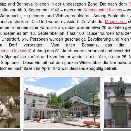
oulaz und Bonneval blieben in der unbesetzten Zone. Die nach dem
K
häfte vor. Ab 9. September 1943 – nach dem
Kriegsaustritt Italiens
– wu
hrmacht, zu plündern und Vieh zu requirieren. Anfang September ver
and zu stecken. Das Dorf wurde evakuiert. Die Zahl der
Maquisards
st
tember eine deutsche Patrouille an, dabei wurden etwa 20 Soldaten g
ündeten es am 13. September an. Fast 100 Häuser wurden total zers
 Unterdorf, 518 Personen wurden geschädigt. Bevölkerung und Vieh
Dorf verbringen. Vom alten Bessans, das die russisc
Eugenie_Goldstern
) Anfang des 20. Jahrhunderts erforscht und beschrieb
e Alpenpässe zurück und kam immer wieder in die Täler, so am 25. No
Stéphane“. Diese Einheit hat den ganzen Winter über die Dorfbewohne
schen nach Italien im April 1945 war Bessans endgültig befreit.