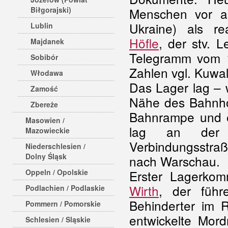
Biłgorajski)
Menschen vor al
Ukraine) als r
Lublin
Höfle
, der stv. L
Majdanek
Telegramm vom 
Sobibór
Zahlen vgl. Kuwale
Włodawa
Das Lager lag – 
Zamość
Nähe des Bahnhof
Zbereże
Bahnrampe und e
Masowien /
lag an der v
Mazowieckie
Verbindungsstra
Niederschlesien /
Dolny Śląsk
nach Warschau.
Oppeln / Opolskie
Erster Lagerko
Wirth
, der füh
Podlachien / Podlaskie
Behinderter im R
Pommern / Pomorskie
entwickelte Mor
Schlesien / Sląskie