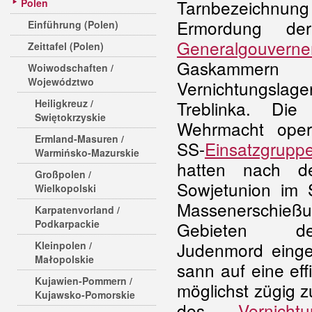
Tarnbezeichnung
Polen
Ermordung d
Einführung (Polen)
Generalgouvern
Zeittafel (Polen)
Gaskammern
Woiwodschaften /
Województwo
Vernichtungslag
Heiligkreuz /
Treblinka. D
Swiętokrzyskie
Wehrmacht oper
Ermland-Masuren /
SS-
Einsatzgrupp
Warmińsko-Mazurskie
hatten nach d
Großpolen /
Sowjetunion im
Wielkopolski
Massenerschießu
Karpatenvorland /
Podkarpackie
Gebieten de
Judenmord einge
Kleinpolen /
Małopolskie
sann auf eine eff
Kujawien-Pommern /
möglichst zügig zu
Kujawsko-Pomorskie
des
Vernichtu