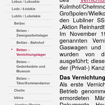
Lebus / Lubuskie
Kulmhof/Ch
Lodz / Łódzkie
Großpolen/Wielko
Lublin / Lubelskie
den Lubliner SS
Bełżec
„Aktion Reinhardt
Belzec -
Im November 1
Zwangsarbeitslager
genannten Vern
Bełżec - Bahnhof
Gaswagen und 
Belzec –
wurden von de
Vernichtungslager
ausgeführt; dies
Belzec –
der (Privat-) Kanz
Gedenkstätte und
Museum
Das Vernichtung
Belzec –
Als erste Verni
Täter/Kommandantur
Betrieb genomm
Chełm
ermordeten Mä
Izbica
Dokumente. Heu
Józefów (Powiat