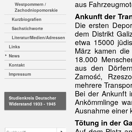
aus Fahrzeugmot
Westpommern /
Zachodniopomorskie
Ankunft der Tra
Kurzbiografien
Die ersten Depor
Sachstichworte
dem Distrikt Gali
Literatur/Medien/Adressen
etwa 15000 jüdi
Links
März kamen die 
News
18.000 Menschen
Kontakt
aus den Dörfern
Impressum
Zamość, Rzeszo
mehrere Transpor
Bei der Ankunft 
Studienkreis Deutscher
Ankömmlinge war
Widerstand 1933 - 1945
Ausnahme einer kl
Tötung in der 
Auf dem Platz a