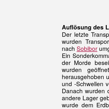
Auflösung des 
Der letzte Trans
wurden Transpor
nach
Sobibor
umge
Ein Sonderkomman
der Morde besei
wurden geöffne
herausgehoben un
und -Schwellen v
Danach wurden di
andere Lager geb
wurde dem Erdbo