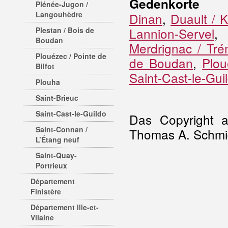
Gedenkorte
Plénée-Jugon /
Langouhèdre
Dinan
,
Duault / 
Lannion-Servel
Plestan / Bois de
Boudan
Merdrignac / Tré
Plouézec / Pointe de
de Boudan
,
Plou
Bilfot
Saint-Cast-le-Gui
Plouha
Saint-Brieuc
Saint-Cast-le-Guildo
Das Copyright al
Saint-Connan /
Thomas A. Schmid
L’Étang neuf
Saint-Quay-
Portrieux
Département
Finistère
Département Ille-et-
Vilaine