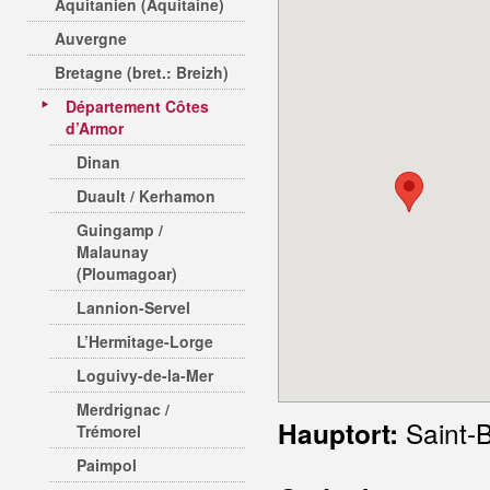
Aquitanien (Aquitaine)
Auvergne
Bretagne (bret.: Breizh)
Département Côtes
d’Armor
Dinan
Duault / Kerhamon
Guingamp /
Malaunay
(Ploumagoar)
Lannion-Servel
L’Hermitage-Lorge
Loguivy-de-la-Mer
Merdrignac /
Saint-B
Hauptort:
Trémorel
Paimpol