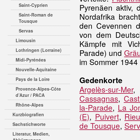
Saint-Cyprien
Pyrenäen aktiv,
Nordafrika brach
Saint-Roman de
Tousque
den Cevennen d
Servas
von dem Deuts
Limousin
Kämpfe mit Vic
Lothringen (Lorraine)
Parade
) und
Gräu
im Sommer 1944 
Midi-Pyrénées
Nouvelle-Aquitaine
Gedenkorte
Pays de la Loire
Argelès-sur-Mer
Provence-Alpes-Côte
d’Azur / PACA
Cassagnas
,
Cast
Rhône-Alpes
la-Parade
,
La Jo
(E)
,
Puivert
,
Rieu
Kurzbiografien
de Tousque
,
Ser
Sachstichworte
Literatur, Medien,