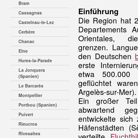
Bram
Einführung
Cassagnas
Die Region hat 2,
Castelnau-le-Lez
Departements A
Cerbère
Orientales, 
Chanac
grenzen. Langu
Elne
den Deutschen
Hures-la-Parade
erste Internier
La Jonquera
etwa 500.000 r
(Spanien)
geflüchtet ware
Le Barcarès
Argelès-sur-Mer
).
Montpellier
Ein großer Tei
Portbou (Spanien)
abwartend g
Puivert
entwickelte sich
Rieucros
Häfenstädten (Sè
Rivesaltes
verteilte.
Fluchthi