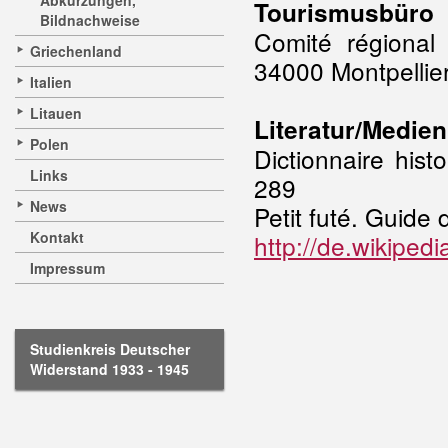
Abkürzungen,
Tourismusbüro
Bildnachweise
Comité régional
Griechenland
34000 Montpellie
Italien
Litauen
Literatur/Medien
Polen
Dictionnaire his
Links
289
News
Petit futé. Guide
Kontakt
http://de.wikiped
Impressum
Studienkreis Deutscher
Widerstand 1933 - 1945