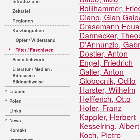
Introduzione
Boßhammer, Fried
Zeittafel
Ciano, Gian Gale
Regionen
Crasemann Edua
Kurzbiografien
Dannecker, Theodo
Opfer / Widerstand
D'Annunzio, Gabr
Täter / Faschisten
Dostler, Anton
Sachstichworte
Engel, Friedrich
Literatur / Medien /
Galler, Anton
Adressen /
Globocnik, Odilo
Bildnachweise
Harster, Wilhelm
Litauen
Helfferich, Otto
Polen
Hofer, Franz
Links
Kappler, Herbert
News
Kesselring, Albert
Kontakt
Koch, Pietro
Impressum