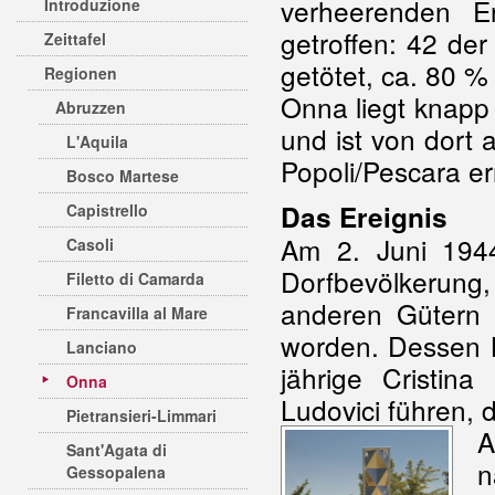
verheerenden E
Introduzione
getroffen: 42 de
Zeittafel
getötet, ca. 80 
Regionen
Onna liegt knapp 
Abruzzen
und ist von dort 
L'Aquila
Popoli/Pescara er
Bosco Martese
Das Ereignis
Capistrello
Am 2. Juni 194
Casoli
Dorfbevölkerung
Filetto di Camarda
anderen Gütern z
Francavilla al Mare
worden. Dessen K
Lanciano
jährige Cristin
Onna
Ludovici führen, d
Pietransieri-Limmari
A
Sant'Agata di
n
Gessopalena