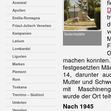
f
Aostatal
D
Apulien
t
Emilia-Romagna
d
Friaul-Julisch Venetien
v
Kampanien
Gedenkstätte
M
Latium
F
Lombardei
G
Ligurien
machen konnten. 
Marken
festgesetzten Män
Piemont
14, darunter a
Rom
Mutter und Schwe
mit Maschineng
Toskana
wurde der Ort teil
Trentino – Südtirol
Umbrien
Nach 1945
Venetien