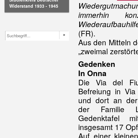
Wiedergutmachu
Widerstand 1933 - 1945
immerhin kon
Wiederaufbauhilf
(FR).
Aus den Mitteln 
„zweimal zerstört
Gedenken
In Onna
Die Via del F
Befreiung in Via
und dort an de
der Familie 
Gedenktafel 
insgesamt 17 Opf
Auf einer kleine