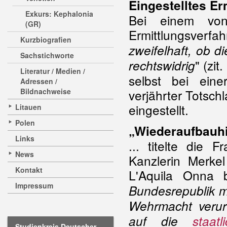
Eingestelltes Er
Exkurs: Kephalonia
Bei einem von 
(GR)
Ermittlungsverfah
Kurzbiografien
zweifelhaft, ob di
Sachstichworte
" (zi
rechtswidrig
Literatur / Medien /
selbst bei eine
Adressen /
Bildnachweise
verjährter Totsch
eingestellt.
Litauen
Polen
„Wiederaufbauhil
Links
... titelte die 
News
Kanzlerin Merkel
Kontakt
L'Aquila Onna b
Impressum
Bundesrepublik m
Wehrmacht verurt
auf die
staat
Studienkreis Deutscher