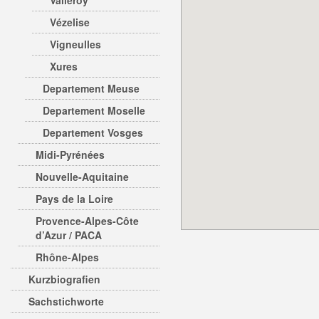
Valleroy
Vézelise
Vigneulles
Xures
Departement Meuse
Departement Moselle
Departement Vosges
Midi-Pyrénées
Nouvelle-Aquitaine
Pays de la Loire
Provence-Alpes-Côte
d’Azur / PACA
Rhône-Alpes
Kurzbiografien
Sachstichworte