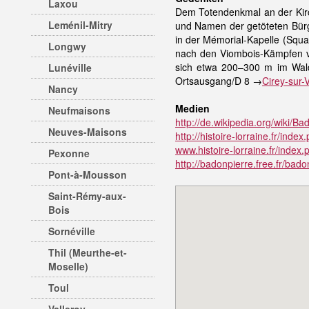
Laxou
Dem Totendenkmal an der Kirc
Leménil-Mitry
und Namen der getöteten Bürge
in der Mémorial-Kapelle (Squa
Longwy
nach den Viombois-Kämpfen vo
sich etwa 200–300 m im Wald
Lunéville
Ortsausgang/D 8 →
Cirey-sur-
Nancy
Medien
Neufmaisons
http://de.wikipedia.org/wiki/Bad
Neuves-Maisons
http://histoire-lorraine.fr/index
www.histoire-lorraine.fr/index
Pexonne
http://badonpierre.free.fr/bado
Pont-à-Mousson
Saint-Rémy-aux-
Bois
Sornéville
Thil (Meurthe-et-
Moselle)
Toul