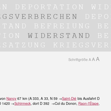
A
A
Schriftgröße
A
 von
Nancy
67 km (A 333, A 33, N 59 →
Saint-Dié
bis Ausfahrt D
 D 1420 →
Schirmeck
, dort D 392 →Col du Donon,
Raon-l'Étape
,