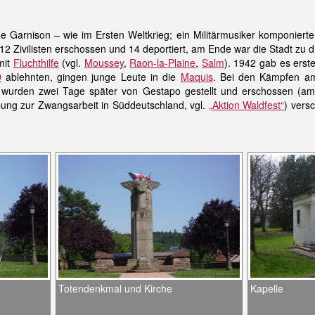
he Garnison – wie im Ersten Weltkrieg; ein Militärmusiker komponierte
2 Zivilisten erschossen und 14 deportiert, am Ende war die Stadt zu dre
mit
Fluchthilfe
(vgl.
Moussey
,
Raon-la-Plaine
,
Salm
). 1942 gab es erst
O
ablehnten, gingen junge Leute in die
Maquis
. Bei den Kämpfen 
 wurden zwei Tage später von Gestapo gestellt und erschossen (am 
ng zur Zwangsarbeit in Süddeutschland, vgl.
„Aktion Waldfest“
) vers
Totendenkmal und Kirche
Kapelle