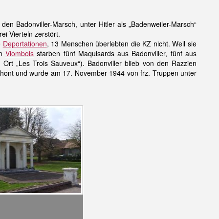
 den Badonviller-Marsch, unter Hitler als „Badenweiler-Marsch“
i Vierteln zerstört.
e
Deportationen
, 13 Menschen überlebten die KZ nicht. Weil sie
am
Viombois
starben fünf Maquisards aus Badonviller, fünf aus
Ort „Les Trois Sauveux“). Badonviller blieb von den Razzien
chont und wurde am 17. November 1944 von frz. Truppen unter