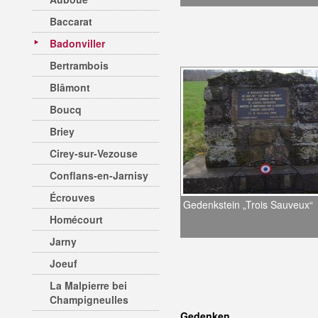
Baccarat
Badonviller
Bertrambois
Blâmont
Boucq
Briey
Cirey-sur-Vezouse
Conflans-en-Jarnisy
Écrouves
Gedenkstein „Trois Sauveux“
Homécourt
Jarny
Joeuf
La Malpierre bei
Champigneulles
Gedenken