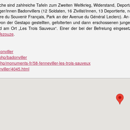
he sind zahlreiche Tafeln zum Zweiten Weltkrieg, Widerstand, Depor
r/innen Badonvillers (12 Soldaten, 16 Zivilist/innen, 13 Deportierte
re du Souvenir Français, Park an der Avenue du Général Leclerc). An 
n der Gestapo gestellten, gefolterten und dann erschossenen jung
 am Ort „Les Trois Sauveux“. Einer der bei der Befreiung eingeset
Vezouze
.
onviller
.php/badonviller
.php/monuments-fr/58-fenneviller-les-trois-sauveux
nviller/4045.html