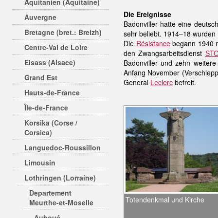
Aquitanien (Aquitaine)
Die Ereignisse
Auvergne
Badonviller hatte eine deutsc
Bretagne (bret.: Breizh)
sehr beliebt. 1914–18 wurden 1
Die
Résistance
begann 1940 
Centre-Val de Loire
den Zwangsarbeitsdienst
ST
Elsass (Alsace)
Badonviller und zehn weitere
Anfang November (Verschleppu
Grand Est
General
Leclerc
befreit.
Hauts-de-France
Île-de-France
Korsika (Corse /
Corsica)
Languedoc-Roussillon
Limousin
Lothringen (Lorraine)
Departement
Totendenkmal und Kirche
Meurthe-et-Moselle
Auboué