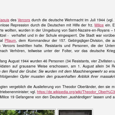
aquis
des
Vercors
durch die deutsche Wehrmacht im Juli 1944 (vgl.
enlose Repression durch die Deutschen mit Hilfe der frz.
Milice
ein. 
rte wollten, wurden in der Umgebung von Saint-Nazaire-en-Royans – t
tzel - verhaftet und in der Schule eingesperrt. Die Stadt war vorüb
ral
Pflaum
, dem Kommandeur der 157. Gebirgsjäger-Division, die 
n Vercors bestritten hatte. Resistants und Personen, die der Unter
nach Verhören, teilweise unter der Folter, vor das deutsche Krieg
fang August 1944 wurden 46 Personen (34 Resistants, vier Zivilisten
daten auf grausame Weise erschossen, am 1. August allein 34 Res
n den Rand der Grube: Sie wurden mit dem Maschinengewehr so erschos
chfolgenden Opfer mussten den grauenhaften Anblick ihrer massakr
gten vergeblich die Auslieferung von Theodor Oberländer, den sie m
riebenenminister; vgl.
https://de.wikipedia.org/wiki/Theodor_Oberl%
z. Milice 19 Gefangene von den Deutschen „aushändigen“ lassen und am