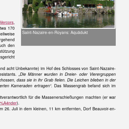
Vercors
,
Etwa 170
Saint-Nazaire-en-Royans: Aquädukt
eilweise
ergehend
auch den
stützung
sgericht
 und acht Unbekannte) im Hof des Schlosses von Saint-Nazaire-
istants. „
Die Männer wurden in Dreier- oder Vierergruppen
sen, dass sie in ihr Grab fielen. Die Leichen blieben in der
ierten Kameraden ertragen“.
Das Massengrab befand sich im
itverantwortlich für die Massenerschießungen machten (er war
C3%A4nder
).
 26. Juli in dem kleinen, 11 km entfernten, Dorf Beauvoir-en-