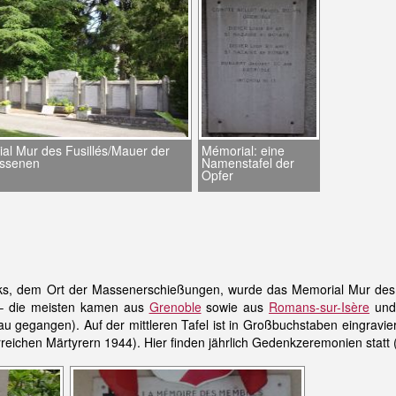
al Mur des Fusillés/Mauer der
Mémorial: eine
ssenen
Namenstafel der
Opfer
s, dem Ort der Massenerschießungen, wurde das Memorial Mur des F
 – die meisten kamen aus
Grenoble
sowie aus
Romans-sur-Isère
un
u gegangen). Auf der mittleren Tafel ist in Großbuchstaben eingravier
rreichen Märtyrern 1944). Hier finden jährlich Gedenkzeremonien statt 