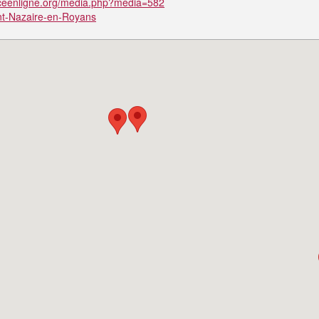
nceenligne.org/media.php?media=582
aint-Nazaire-en-Royans