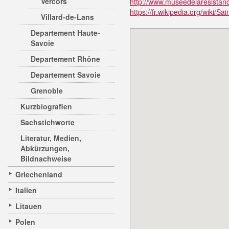
Vercors
http://www.museedelaresista
https://fr.wikipedia.org/wiki/S
Villard-de-Lans
Departement Haute-
Savoie
Departement Rhône
Departement Savoie
Grenoble
Kurzbiografien
Sachstichworte
Literatur, Medien,
Abkürzungen,
Bildnachweise
Griechenland
Italien
Litauen
Polen