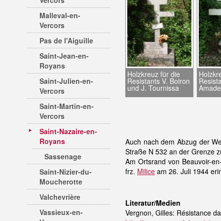
Vercors
Malleval-en-
Vercors
Pas de l'Aiguille
Saint-Jean-en-
Royans
Holzkreuz für die
Holzkr
Saint-Julien-en-
Resistants V. Boiron
Resista
und J. Tournissa
Amade
Vercors
Saint-Martin-en-
Vercors
Saint-Nazaire-en-
Royans
Auch nach dem Abzug der Weh
Straße N 532 an der Grenze z
Sassenage
Am Ortsrand von Beauvoir-en-
frz.
Milice
am 26. Juli 1944 eri
Saint-Nizier-du-
Moucherotte
Valchevrière
Literatur/Medien
Vassieux-en-
Vergnon, Gilles: Résistance da