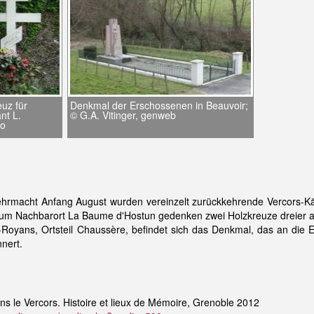
euz für
Denkmal der Erschossenen in Beauvoir;
nt L.
© G.A. Vitinger, genweb
o
rmacht Anfang August wurden vereinzelt zurückkehrende Vercors-Kä
um Nachbarort La Baume d'Hostun gedenken zwei Holzkreuze dreier 
Royans, Ortsteil Chaussère, befindet sich das Denkmal, das an die 
nnert.
ns le Vercors. Histoire et lieux de Mémoire, Grenoble 2012