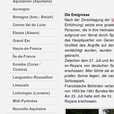
Aquitanien (Aquitaine)
Auvergne
Die Ereignisse
Bretagne (bret.: Breizh)
Nach der Zerschlagung der
M
Centre-Val de Loire
Einführung) setzte eine gnad
Personen, die in ihre Heimato
Elsass (Alsace)
aufgrund von Verrat durch Spi
das Hauptquartier von Gene
Grand Est
Großteil des Angriffs auf de
Hauts-de-France
verdächtigt wurden, wurden 
gebracht.
Île-de-France
Zwischen dem 27. Juli und An
Korsika (Corse /
en-Royans von deutschen Sol
Corsica)
erschossen. Man führte sie a
prallen Sonne liegen; die na
Languedoc-Roussillon
Schlosspark.
Limousin
Französische Behörden verlan
von 1953 bis 1961 Bundes-Vert
Lothringen (Lorraine)
Am 23. Juli hatte sich die fr
Midi-Pyrénées
Royans erschossen.
Nouvelle-Aquitaine