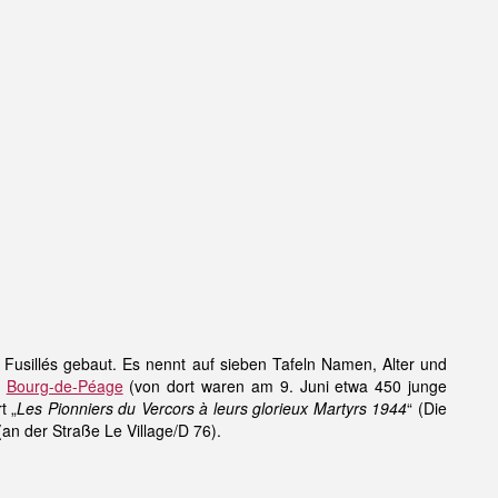
usillés gebaut. Es nennt auf sieben Tafeln Namen, Alter und
d
Bourg-de-Péage
(von dort waren am 9. Juni etwa 450 junge
t „
Les Pionniers du Vercors à leurs glorieux Martyrs 1944
“ (Die
(an der Straße Le Village/D 76).