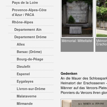
Pays de la Loire
Provence-Alpes-Côte
d’Azur / PACA
Rhône-Alpes
Departement Ain
Departement Drôme
Mémorial: Mitteltafel
Mémori
Erscho
Allex
Barsac (Drôme)
Bourg-de-Péage
Dieulefit
Gedenken
Espenel
An die Mauer des Schlosspark
Eygalayes
Heimatort der Erschossenen
Männer auf das Vercors-Platea
Livron-sur-Drôme
Pionniers du Vercors ihren glo
Malataverne
Mirmande