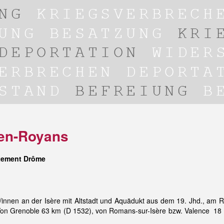
-en-Royans
tement Drôme
nnen an der Isère mit Altstadt und Aquädukt aus dem 19. Jhd., am 
Von Grenoble 63 km (D 1532), von Romans-sur-Isère bzw. Valence 18