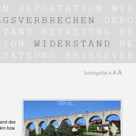
A
A
Schriftgröße
A
Rand des
 km bzw.