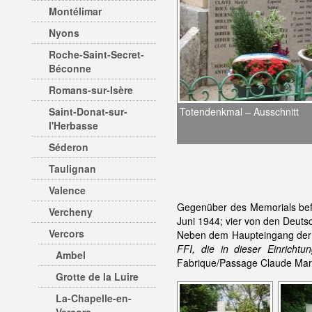
Montélimar
Nyons
Roche-Saint-Secret-
Béconne
Romans-sur-Isère
Saint-Donat-sur-
Totendenkmal – Ausschnitt
l'Herbasse
Séderon
Taulignan
Valence
Gegenüber des Memorials befi
Vercheny
Juni 1944; vier von den Deuts
Vercors
Neben dem Haupteingang der Sc
FFI, die in dieser Einrich
Ambel
Fabrique/Passage Claude Mar
Grotte de la Luire
La-Chapelle-en-