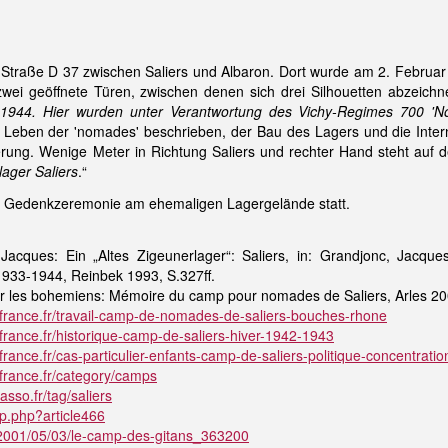
 Straße D 37 zwischen Saliers und Albaron. Dort wurde am 2. Februar
zwei geöffnete Türen, zwischen denen sich drei Silhouetten abzeichn
 1944. Hier wurden unter Verantwortung des Vichy-Regimes 700 'No
 Leben der 'nomades' beschrieben, der Bau des Lagers und die Inter
rung. Wenige Meter in Richtung Saliers und rechter Hand steht auf 
ager Saliers
.“
ine Gedenkzeremonie am ehemaligen Lagergelände statt.
 Jacques: Ein „Altes Zigeunerlager“: Saliers, in: Grandjonc, Jacqu
 1933-1944, Reinbek 1993, S.327ff.
r les bohemiens: Mémoire du camp pour nomades de Saliers, Arles 2
rance.fr/travail-camp-de-nomades-de-saliers-bouches-rhone
ance.fr/historique-camp-de-saliers-hiver-1942-1943
nce.fr/cas-particulier-enfants-camp-de-saliers-politique-concentratio
rance.fr/category/camps
sso.fr/tag/saliers
ip.php?article466
ure/2001/05/03/le-camp-des-gitans_363200