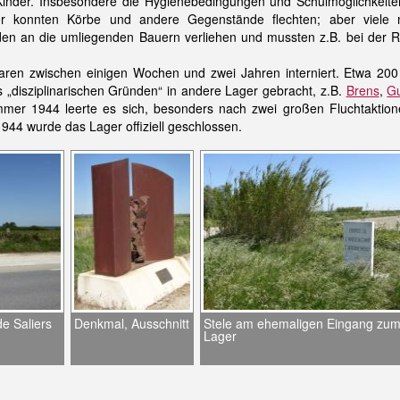
Kinder. Insbesondere die Hygienebedingungen und Schulmöglichkeit
r konnten Körbe und andere Gegenstände flechten; aber viele 
rden an die umliegenden Bauern verliehen und mussten z.B. bei der R
waren zwischen einigen Wochen und zwei Jahren interniert. Etwa 20
s „disziplinarischen Gründen“ in andere Lager gebracht, z.B.
Brens
,
G
mer 1944 leerte es sich, besonders nach zwei großen Fluchtaktion
44 wurde das Lager offiziell geschlossen.
e Saliers
Denkmal, Ausschnitt
Stele am ehemaligen Eingang zu
Lager