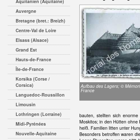
Aquitanien (Aquitaine)
Auvergne
Bretagne (bret.: Breizh)
Centre-Val de Loire
Elsass (Alsace)
Grand Est
Hauts-de-France
Île-de-France
Korsika (Corse /
Corsica)
Aufbau des Lagers; © Mémor
France
Languedoc-Roussillon
Limousin
Lothringen (Lorraine)
bauten, stellten sich enorm
Moskitos; in den Hütten ohne
Midi-Pyrénées
heiß. Familien litten unter Hu
Nouvelle-Aquitaine
Besonders betroffen waren die