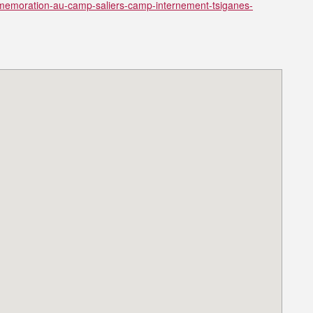
ommemoration-au-camp-saliers-camp-internement-tsiganes-