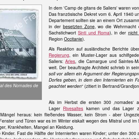
In dem 'Camp de gitans de Saliers' waren von
Das französische Dekret vom 6. April 1940 u
Departement sollten sie an einem Ort zusamm
in der
besetzten Zone
, wo die Wehrmacht di
Sachstichwort
Sinti und Roma
), in der
nicht
Region
Occitanie
).
Als Reaktion auf ausländische Berichte übe
Regierung
, ein Muster-Lager aus schilfged
Saliers:
Arles
,
die Camargue und Saintes-Mar
weit. Der beauftragte Architekt schrieb in s
soll vor allem ein Argument der Regierungsp
Dorfes geben, in dem den Internierten ein F
ial des Nomades de
geachtet werden
“ (zitiert in Bertrand/Grandjo
Als im Herbst die ersten 300 ‚nomades‘ 
Lager
Rivesaltes
kamen und das Lager z
e Mängel heraus: kein fließendes Wasser, kein Strom - aber Ungezi
 Fenster und Türen war es im Winter eiskalt wegen des Mistral und i
nger, Krankheiten, Mangel an Kleidung.
 Kinder. Fast die Hälfte der Internierten waren Kinder; unter den 300