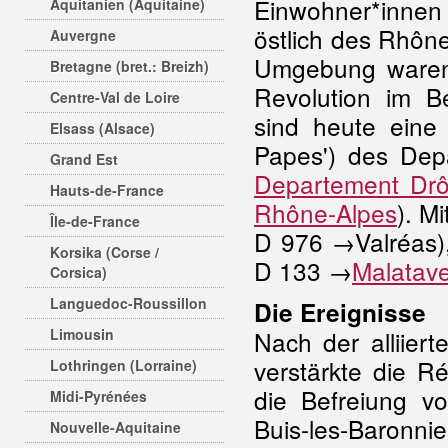
Einwohner*innen
Aquitanien (Aquitaine)
östlich des Rhône
Auvergne
Umgebung waren 
Bretagne (bret.: Breizh)
Revolution im B
Centre-Val de Loire
sind heute eine
Elsass (Alsace)
Papes') des Dep
Grand Est
Departement Dr
Hauts-de-France
Rhône-Alpes
). M
Île-de-France
D 976 →Valréas)
Korsika (Corse /
D 133 →
Malatav
Corsica)
Languedoc-Roussillon
Die Ereignisse
Limousin
Nach der alliier
verstärkte die Ré
Lothringen (Lorraine)
die Befreiung 
Midi-Pyrénées
Buis-les-Baronni
Nouvelle-Aquitaine