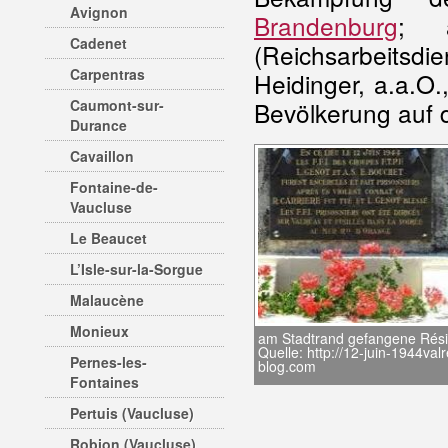
Avignon
Brandenburg
; 
Cadenet
(Reichsarbeitsdie
Carpentras
Heidinger, a.a.O.
Caumont-sur-
Bevölkerung auf 
Durance
Cavaillon
Fontaine-de-
Vaucluse
Le Beaucet
L’Isle-sur-la-Sorgue
Malaucène
Monieux
am Stadtrand gefangene Rési
Quelle: http://12-juin-1944val
Pernes-les-
blog.com
Fontaines
Pertuis (Vaucluse)
Robion (Vaucluse)