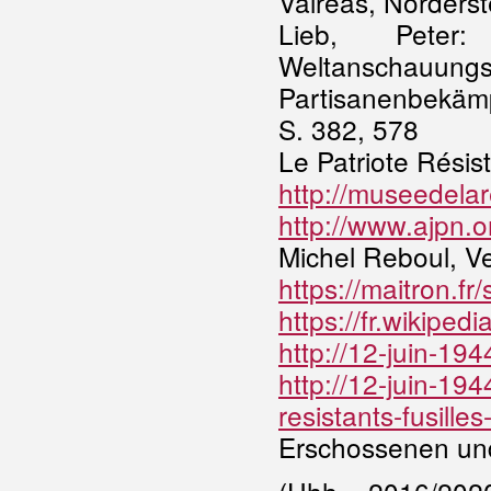
Valréas, Norders
Lieb, Peter
Weltanscha
Partisanenbekäm
S. 382, 578
Le Patriote Résis
http://museedela
http://www.ajpn
Michel Reboul, V
https://maitron.f
https://fr.wikipe
http://12-juin-19
http://12-juin-19
resistants-fusilles
Erschossenen und