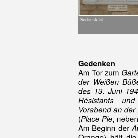
Gedenktafel
Gedenken
Am Tor zum
Gart
der Weißen Büße
des 13. Juni 194
Résistants un
Vorabend an der 
(
, neben
Place Pie
Am Beginn der
A
Orange) hält die