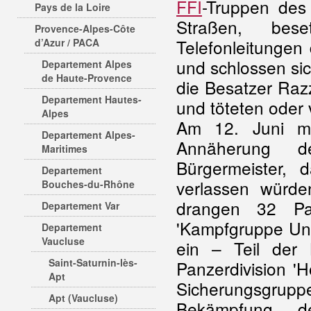
FFI
-Truppen des
Pays de la Loire
Straßen, bes
Provence-Alpes-Côte
Telefonleitungen
d’Azur / PACA
und schlossen si
Departement Alpes
de Haute-Provence
die Besatzer Raz
Departement Hautes-
und töteten oder
Alpes
Am 12. Juni mo
Departement Alpes-
Annäherung d
Maritimes
Bürgermeister, 
Departement
verlassen würd
Bouches-du-Rhône
drangen 32 Pa
Departement Var
'Kampfgruppe Ung
Departement
Vaucluse
ein – Teil der
Saint-Saturnin-lès-
Panzerdivision '
Apt
Sicherungsgrup
Apt (Vaucluse)
Bekämpfung de