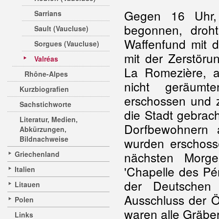
Gegen 16 Uhr,
Sarrians
begonnen, droht
Sault (Vaucluse)
Waffenfund mit d
Sorgues (Vaucluse)
mit der Zerstöru
Valréas
La Romezière, a
Rhône-Alpes
nicht geräumt
Kurzbiografien
erschossen und 
Sachstichworte
die Stadt gebrac
Literatur, Medien,
Dorfbewohnern 
Abkürzungen,
Bildnachweise
wurden erschoss
nächsten Morge
Griechenland
'Chapelle des Pén
Italien
der Deutschen
Litauen
Ausschluss der Ö
Polen
waren alle Gräbe
Links