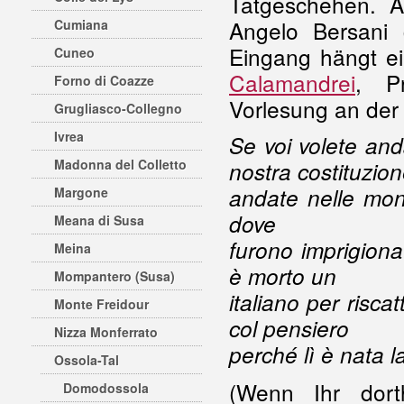
Tatgeschehen. 
Angelo Bersani 
Cumiana
Eingang hängt e
Cuneo
Calamandrei
, Pr
Forno di Coazze
Vorlesung an der 
Grugliasco-Collegno
Ivrea
Se voi volete and
Madonna del Colletto
nostra costituzion
andate nelle mont
Margone
dove
Meana di Susa
furono imprigiona
Meina
è morto un
Mompantero (Susa)
italiano per riscat
Monte Freidour
col pensiero
Nizza Monferrato
perché lì è nata l
Ossola-Tal
(Wenn Ihr dorth
Domodossola