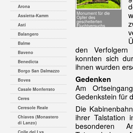
d
Arona
w
Monument für die
Assietta-Kamm
Opfer des
z
gescheiterten
Asti
Fluchtversuchs
v
Balangero
Ü
Balme
den Verfolgern
Baveno
konnten sich du
Benedicta
ihnen wurden ers
Borgo San Dalmazzo
Gedenken
Boves
Am Ortseingan
Casale Monferrato
Gedenkstein für 
Ceres
Die Kabinenbahn 
Ceresole Reale
ihrer Talstation
Chiaves (Monastero
di Lanzo)
besonderen 
Colle del Lys