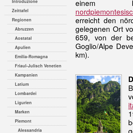
einem N
Introduzione
nordpiemontesis
Zeittafel
erreicht den nör
Regionen
gelegenen Ort vo
Abruzzen
659, von der be
Aostatal
Goglio/Alpe Dev
Apulien
km).
Emilia-Romagna
Friaul-Julisch Venetien
Kampanien
D
Latium
B
Lombardei
v
Ligurien
i
1
Marken
b
Piemont
g
Alessandria