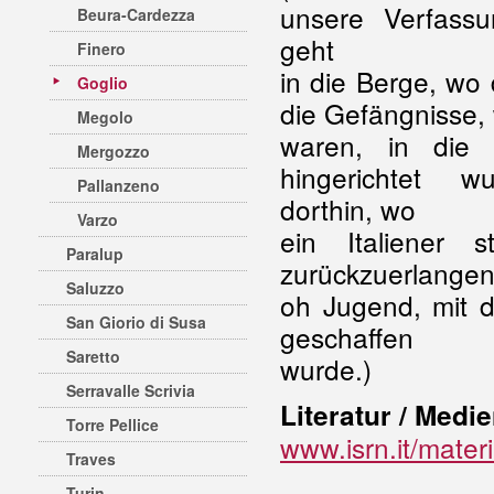
unsere Verfassu
Beura-Cardezza
geht
Finero
in die Berge, wo d
Goglio
die Gefängnisse, 
Megolo
waren, in die 
Mergozzo
hingerichtet w
Pallanzeno
dorthin, wo
Varzo
ein Italiener
Paralup
zurückzuerlangen,
Saluzzo
oh Jugend, mit 
San Giorio di Susa
geschaffen
Saretto
wurde.)
Serravalle Scrivia
Literatur / Medi
Torre Pellice
www.isrn.it/mater
Traves
Turin